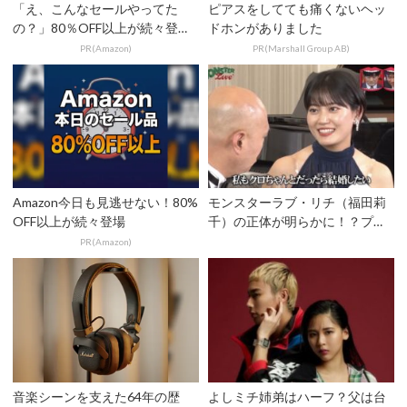
「え、こんなセールやってた
ピアスをしてても痛くないヘッ
の？」80％OFF以上が続々登
ドホンがありました
場！Amazonの本気が...
PR(Amazon)
PR(Marshall Group AB)
Amazon今日も見逃せない！80%
モンスターラブ・リチ（福田莉
OFF以上が続々登場
千）の正体が明らかに！？プロ
フィール徹底調査
PR(Amazon)
音楽シーンを支えた64年の歴
よしミチ姉弟はハーフ？父は台