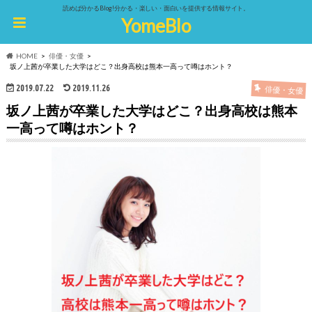
読めば分かるBlog!分かる・楽しい・面白いを提供する情報サイト。
YomeBlo
HOME
俳優・女優
坂ノ上茜が卒業した大学はどこ？出身高校は熊本一高って噂はホント？
2019.07.22
2019.11.26
俳優・女優
坂ノ上茜が卒業した大学はどこ？出身高校は熊本
一高って噂はホント？