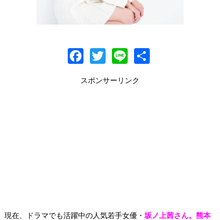
F
T
Li
共
ac
w
n
有
スポンサーリンク
e
itt
e
b
er
o
o
k
現在、ドラマでも活躍中の人気若手女優・
坂ノ上茜さん。熊本