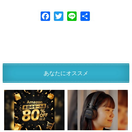
F
T
Li
共
ac
w
n
有
e
itt
e
b
er
o
o
k
あなたにオススメ