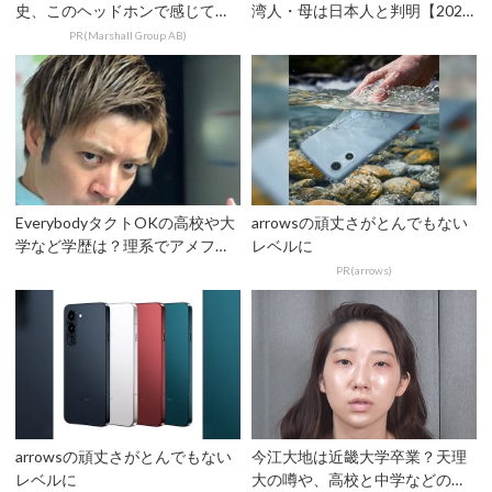
史、このヘッドホンで感じてみ
湾人・母は日本人と判明【2026
て
年最新】弟よしあきは...
PR(Marshall Group AB)
EverybodyタクトOKの高校や大
arrowsの頑丈さがとんでもない
学など学歴は？理系でアメフト
レベルに
選手だった
PR(arrows)
arrowsの頑丈さがとんでもない
今江大地は近畿大学卒業？天理
レベルに
大の噂や、高校と中学などの学