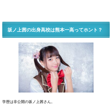
坂ノ上茜の出身高校は熊本一高ってホント？
学歴は非公開の坂ノ上茜さん。