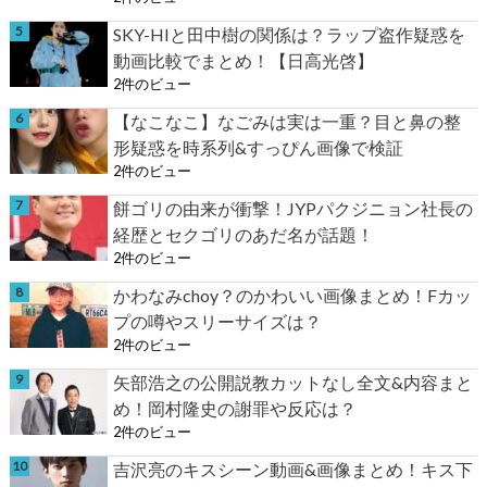
SKY-HIと田中樹の関係は？ラップ盗作疑惑を
動画比較でまとめ！【日高光啓】
2件のビュー
【なこなこ】なごみは実は一重？目と鼻の整
形疑惑を時系列&すっぴん画像で検証
2件のビュー
餅ゴリの由来が衝撃！JYPパクジニョン社長の
経歴とセクゴリのあだ名が話題！
2件のビュー
かわなみchoy？のかわいい画像まとめ！Fカッ
プの噂やスリーサイズは？
2件のビュー
矢部浩之の公開説教カットなし全文&内容まと
め！岡村隆史の謝罪や反応は？
2件のビュー
吉沢亮のキスシーン動画&画像まとめ！キス下