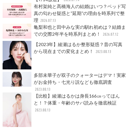
有村架純と髙橋海人の結婚はいつ？ベッド写
真の匂わせ疑惑と“延期”の理由を時系列で整
理
2026.07.13
亀梨和也と田中みな実の馴れ初めは？結婚ま
での交際2年半を時系列まとめ！
2026.07.12
【2023年】綾瀬はるか整形疑惑？昔の写真
から現在までの変化まとめ！
2023.08.13
多部未華子が双子のクォーターはデマ！実家
がお金持ち・七光り説なども徹底調査
2023.08.13
【比較】綾瀬はるかは身長166㎝ってほん
と！？体重・年齢のサバ読みを徹底検証
2023.08.13