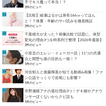
手でキス魔って本当！？
2件のビュー
【比較】綾瀬はるかは身長166㎝ってほん
と！？体重・年齢のサバ読みを徹底検証
2件のビュー
千葉雄大が太った？画像比較で話題に。体型
変化の理由3つを時系列で整理【2026年最新】
2件のビュー
小室圭のエレン・イェーガー説｜11つの共通
点と闇堕ち後の目的も一致！？
1件のビュー
河合郁人と後藤輝基が似てる動画&画像！ファ
ン公認そっくりで岩尾にも影響？
1件のビュー
市野瀬瞳アナの退社理由3つ！デキ婚やアナウ
ンサーぽくないからクビ説も
1件のビュー