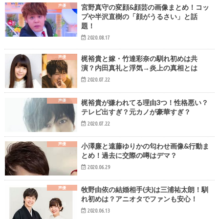
声優
宮野真守の変顔&顔芸の画像まとめ！コッ
プや半沢直樹の「顔がうるさい」と話
題！
2020.08.17
声優
梶裕貴と嫁・竹達彩奈の馴れ初めは共
演？内田真礼と浮気→炎上の真相とは
2020.07.22
声優
梶裕貴が嫌われてる理由3つ！性格悪い？
テレビ出すぎ？元カノが豪華すぎ？
2020.07.22
声優
小澤廉と遠藤ゆりかの匂わせ画像&行動ま
とめ！過去に交際の噂はデマ？
2020.06.29
声優
牧野由依の結婚相手(夫)は三浦祐太朗！馴
れ初めは？アニオタでファンも安心！
2020.06.13