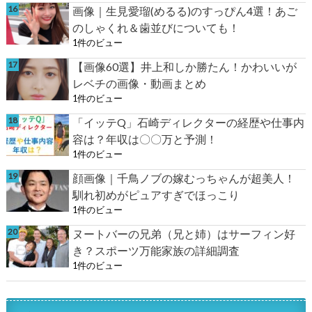
画像｜生見愛瑠(めるる)のすっぴん4選！あご
のしゃくれ＆歯並びについても！
1件のビュー
【画像60選】井上和しか勝たん！かわいいが
レベチの画像・動画まとめ
1件のビュー
「イッテQ」石崎ディレクターの経歴や仕事内
容は？年収は〇〇万と予測！
1件のビュー
顔画像｜千鳥ノブの嫁むっちゃんが超美人！
馴れ初めがピュアすぎでほっこり
1件のビュー
ヌートバーの兄弟（兄と姉）はサーフィン好
き？スポーツ万能家族の詳細調査
1件のビュー