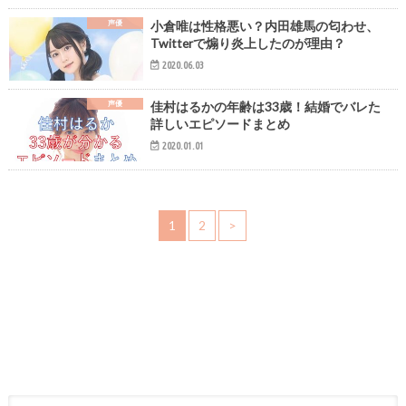
声優
小倉唯は性格悪い？内田雄馬の匂わせ、
Twitterで煽り炎上したのが理由？
2020.06.03
声優
佳村はるかの年齢は33歳！結婚でバレた
詳しいエピソードまとめ
2020.01.01
1
2
>