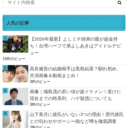
人気の記事
【2026年最新】よしミチ姉弟の親が超金持
ち！台湾ハーフで弟よしあきはアイドルデビ
ュー
15件のビュー
高良健吾の結婚相手は黒島結菜？馴れ初め、
共演画像＆動画まとめ！
3件のビュー
画像｜城島茂の若い頃が超イケメン！老けた
現在までの時系列、ハゲ疑惑についても
3件のビュー
山下美月に彼氏がいない3つの理由！歴代彼氏
との匂わせやガーシー砲など噂を徹底調査
2件のビュー