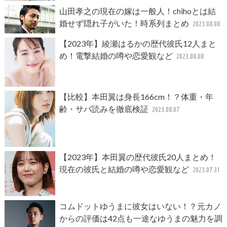
山田孝之の現在の嫁は一般人！chihoとは結
婚せず隠れ子がいた！時系列まとめ
2023.08.08
【2023年】綾瀬はるかの歴代彼氏12人まと
め！電撃結婚の噂や恋愛観など
2023.08.08
【比較】本田翼は身長166cm！？体重・年
齢・サバ読みを徹底検証
2023.08.07
【2023年】本田翼の歴代彼氏20人まとめ！
現在の彼氏と結婚の噂や恋愛観など
2023.07.31
コムドットゆうまに彼女はいない！？元カノ
からの評価は42点も一途なゆうまの魅力を調