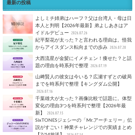
最新の投稿
よしミチ姉弟はハーフ？父は台湾人・母は日
本人と判明【2026年最新】弟よしあきはア
イドルデビュー
2026.07.26
紀平梨花が太った？と言われる理由は。怪我
からアイスダンス転向までの歩み
2026.07.20
大西流星が金髪にイメチェン！痩せた？と話
題の理由を時系列で整理
2026.07.19
山﨑賢人の彼女は今いる？広瀬すずとの破局
までを時系列で整理【キングダム公開】
2026.07.16
千葉雄大が太った？画像比較で話題に。体型
変化の理由3つを時系列で整理【2026年最
新】
2026.07.15
SixTONESジェシーの「Mr.アーチェリー」伝
説がすごい！神業チャレンジでの実績まとめ
【7/14放送】
2026.07.14