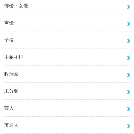
俳優・女優
声優
子役
手越祐也
政治家
未分類
芸人
著名人