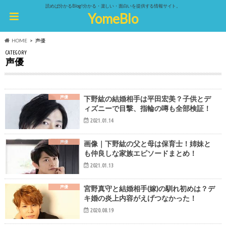
読めば分かるBlog!分かる・楽しい・面白いを提供する情報サイト。
YomeBlo
HOME
声優
CATEGORY
声優
声優
下野紘の結婚相手は平田宏美？子供とデ
ィズニーで目撃、指輪の噂も全部検証！
2021.01.14
声優
画像｜下野紘の父と母は保育士！姉妹と
も仲良しな家族エピソードまとめ！
2021.01.13
声優
宮野真守と結婚相手(嫁)の馴れ初めは？デ
キ婚の炎上内容がえげつなかった！
2020.08.19