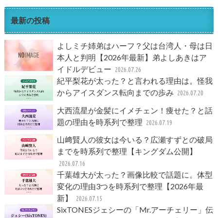
最新の投稿
よしミチ姉弟はハーフ？父は台湾人・母は日
本人と判明【2026年最新】弟よしあきはア
イドルデビュー
2026.07.26
紀平梨花が太った？と言われる理由は。怪我
からアイスダンス転向までの歩み
2026.07.20
大西流星が金髪にイメチェン！痩せた？と話
題の理由を時系列で整理
2026.07.19
山﨑賢人の彼女は今いる？広瀬すずとの破局
までを時系列で整理【キングダム公開】
2026.07.16
千葉雄大が太った？画像比較で話題に。体型
変化の理由3つを時系列で整理【2026年最
新】
2026.07.15
SixTONESジェシーの「Mr.アーチェリー」伝