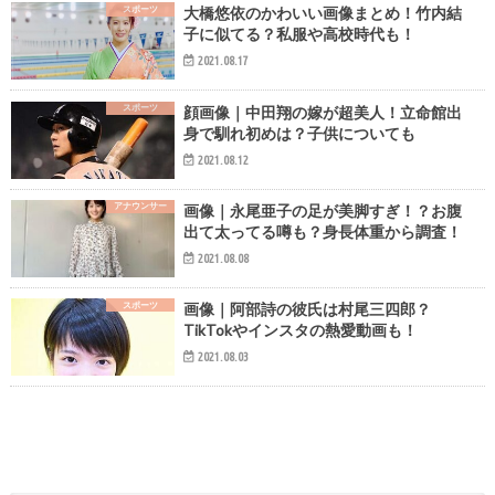
スポーツ
大橋悠依のかわいい画像まとめ！竹内結
子に似てる？私服や高校時代も！
2021.08.17
スポーツ
顔画像｜中田翔の嫁が超美人！立命館出
身で馴れ初めは？子供についても
2021.08.12
アナウンサー
画像｜永尾亜子の足が美脚すぎ！？お腹
出て太ってる噂も？身長体重から調査！
2021.08.08
スポーツ
画像｜阿部詩の彼氏は村尾三四郎？
TikTokやインスタの熱愛動画も！
2021.08.03