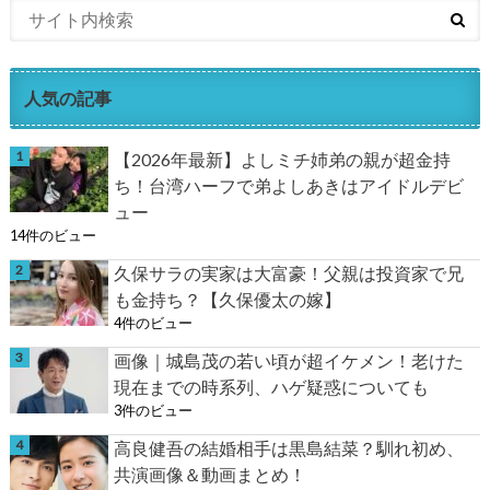
人気の記事
【2026年最新】よしミチ姉弟の親が超金持
ち！台湾ハーフで弟よしあきはアイドルデビ
ュー
14件のビュー
久保サラの実家は大富豪！父親は投資家で兄
も金持ち？【久保優太の嫁】
4件のビュー
画像｜城島茂の若い頃が超イケメン！老けた
現在までの時系列、ハゲ疑惑についても
3件のビュー
高良健吾の結婚相手は黒島結菜？馴れ初め、
共演画像＆動画まとめ！