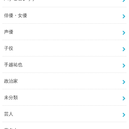
俳優・女優
声優
子役
手越祐也
政治家
未分類
芸人