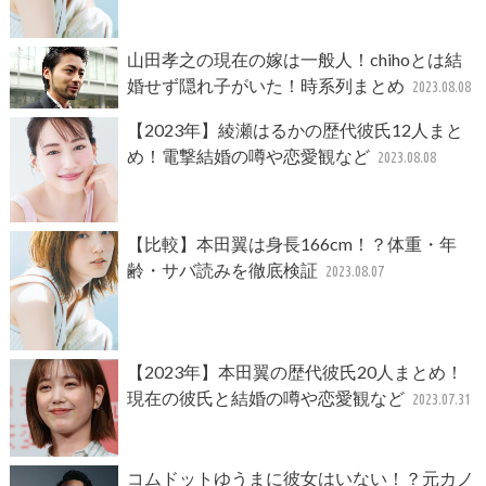
山田孝之の現在の嫁は一般人！chihoとは結
婚せず隠れ子がいた！時系列まとめ
2023.08.08
【2023年】綾瀬はるかの歴代彼氏12人まと
め！電撃結婚の噂や恋愛観など
2023.08.08
【比較】本田翼は身長166cm！？体重・年
齢・サバ読みを徹底検証
2023.08.07
【2023年】本田翼の歴代彼氏20人まとめ！
現在の彼氏と結婚の噂や恋愛観など
2023.07.31
コムドットゆうまに彼女はいない！？元カノ