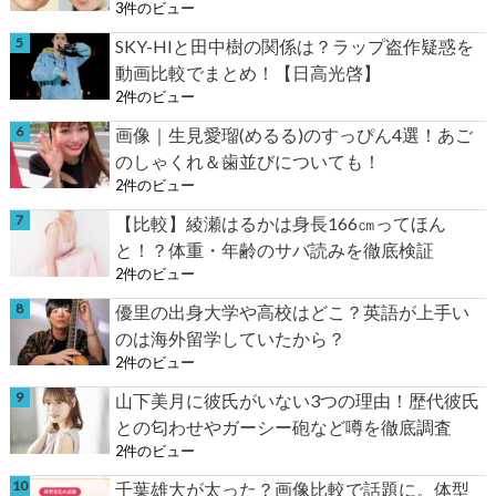
3件のビュー
SKY-HIと田中樹の関係は？ラップ盗作疑惑を
動画比較でまとめ！【日高光啓】
2件のビュー
画像｜生見愛瑠(めるる)のすっぴん4選！あご
のしゃくれ＆歯並びについても！
2件のビュー
【比較】綾瀬はるかは身長166㎝ってほん
と！？体重・年齢のサバ読みを徹底検証
2件のビュー
優里の出身大学や高校はどこ？英語が上手い
のは海外留学していたから？
2件のビュー
山下美月に彼氏がいない3つの理由！歴代彼氏
との匂わせやガーシー砲など噂を徹底調査
2件のビュー
千葉雄大が太った？画像比較で話題に。体型