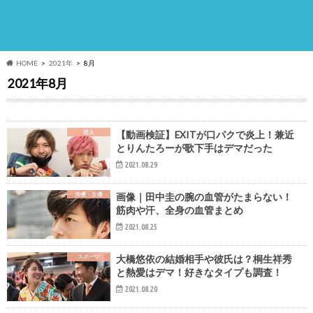
HOME
2021年
8月
2021年8月
芸人
【動画検証】EXITが口パクで炎上！兼近
とりんたろーが歌下手はデマだった
2021.08.29
俳優・女優
画像｜田中圭の腕の血管がたまらない！
筋肉や汗、全身の血管まとめ
2021.08.25
スポーツ
大橋悠依の結婚相手や彼氏は？桐生祥秀
と熱愛はデマ！好きなタイプも調査！
2021.08.20