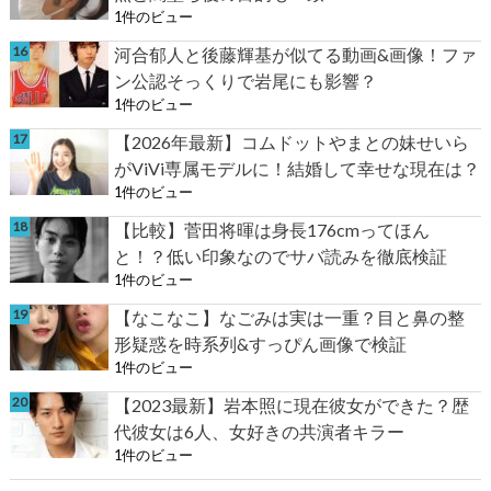
1件のビュー
河合郁人と後藤輝基が似てる動画&画像！ファ
ン公認そっくりで岩尾にも影響？
1件のビュー
【2026年最新】コムドットやまとの妹せいら
がViVi専属モデルに！結婚して幸せな現在は？
1件のビュー
【比較】菅田将暉は身長176cmってほん
と！？低い印象なのでサバ読みを徹底検証
1件のビュー
【なこなこ】なごみは実は一重？目と鼻の整
形疑惑を時系列&すっぴん画像で検証
1件のビュー
【2023最新】岩本照に現在彼女ができた？歴
代彼女は6人、女好きの共演者キラー
1件のビュー