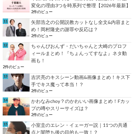
変化の理由3つを時系列で整理【2026年最新】
2件のビュー
矢部浩之の公開説教カットなし全文&内容まと
め！岡村隆史の謝罪や反応は？
2件のビュー
ちゃんぴおんず・だいちゃんと大崎のプロフ
ィールまとめ！『ちょんってすなよ』ネタ動
画も！
2件のビュー
吉沢亮のキスシーン動画&画像まとめ！キス下
手でキス魔って本当！？
2件のビュー
かわなみchoy？のかわいい画像まとめ！Fカッ
プの噂やスリーサイズは？
2件のビュー
小室圭のエレン・イェーガー説｜11つの共通
点と闇堕ち後の目的も一致！？