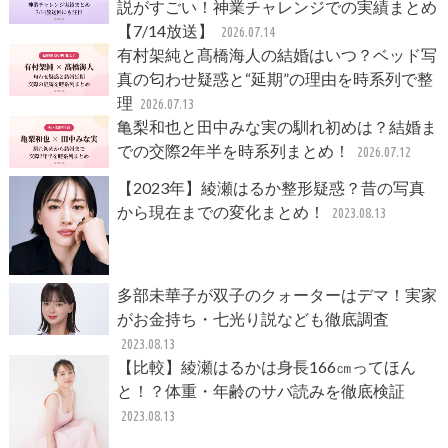
説がすごい！神業チャレンジでの実績まとめ
【7/14放送】
2026.07.14
有村架純と髙橋海人の結婚はいつ？ベッド写
真の匂わせ疑惑と“延期”の理由を時系列で整
理
2026.07.13
亀梨和也と田中みな実の馴れ初めは？結婚ま
での交際2年半を時系列まとめ！
2026.07.12
【2023年】綾瀬はるか整形疑惑？昔の写真
から現在までの変化まとめ！
2023.08.13
多部未華子が双子のクォーターはデマ！実家
がお金持ち・七光り説なども徹底調査
2023.08.13
【比較】綾瀬はるかは身長166㎝ってほん
と！？体重・年齢のサバ読みを徹底検証
2023.08.13