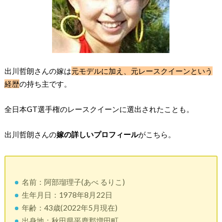
出川哲朗さんの嫁は
元モデルに加え、元レースクイーンという
経歴
の持ち主です。
全日本GT選手権のレースクイーンに選出されたことも。
出川哲朗さんの
嫁の詳しいプロフィール
がこちら。
名前：阿部瑠理子(あべ るりこ)
生年月日：1978年8月22日
年齢：43歳(2022年5月現在)
出身地：秋田県平鹿郡増田町