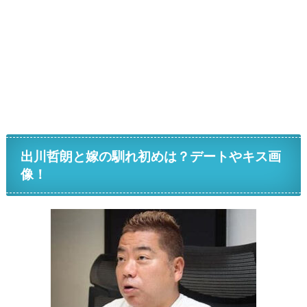
出川哲朗と嫁の馴れ初めは？デートやキス画
像！