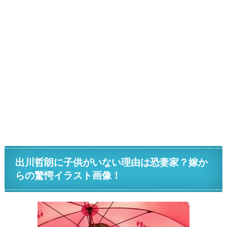
出川哲朗に子供がいない理由は恐妻家？嫁か
らの驚愕イラスト画像！