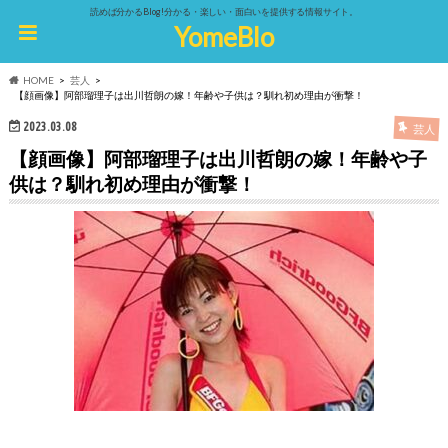
読めば分かるBlog!分かる・楽しい・面白いを提供する情報サイト。
YomeBlo
HOME
芸人
【顔画像】阿部瑠理子は出川哲朗の嫁！年齢や子供は？馴れ初め理由が衝撃！
2023.03.08
芸人
【顔画像】阿部瑠理子は出川哲朗の嫁！年齢や子
供は？馴れ初め理由が衝撃！