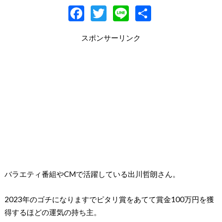
F
T
Li
共
ac
w
n
有
スポンサーリンク
e
itt
e
b
er
o
o
k
バラエティ番組やCMで活躍している出川哲朗さん。
2023年のゴチになりますでピタリ賞をあてて賞金100万円を獲
得するほどの運気の持ち主。