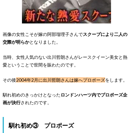
画像の女性こそが嫁の阿部瑠理子さんで
スクープにより二人の
交際が明らか
となりました。
当時、女性人気のない出川哲朗さんがレースクイーン美女と熱
愛ということで世間を賑わたのです。
その後
2004年2月に出川哲朗さんは嫁へプロポーズ
をします。
馴れ初めのきっかけとなった
ロンドンハーツ内でプロポーズ企
画が決行
されたのです。
馴れ初め③ プロポーズ