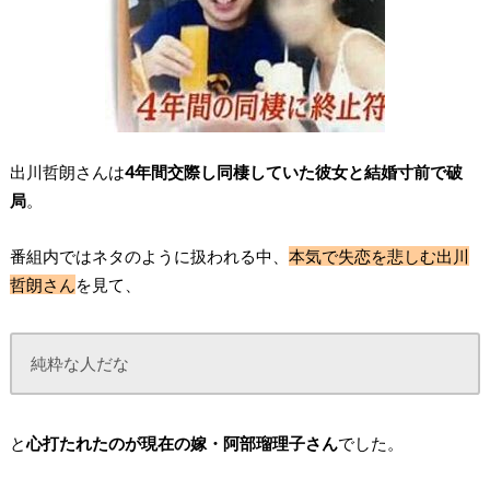
出川哲朗さんは
4年間交際し同棲していた彼女と結婚寸前で破
局
。
番組内ではネタのように扱われる中、
本気で失恋を悲しむ出川
哲朗さん
を見て、
純粋な人だな
と
心打たれたのが現在の嫁・阿部瑠理子さん
でした。