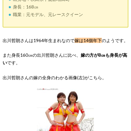
身長：168㎝
職業：元モデル、元レースクイーン
出川哲朗さんは1964年生まれなので
嫁は14個年下
のようです。
また身長160㎝の出川哲朗さんに比べ、
嫁の方が8㎝も身長が高
い
です。
出川哲朗さんの嫁の全身のわかる画像(左)がこちら。