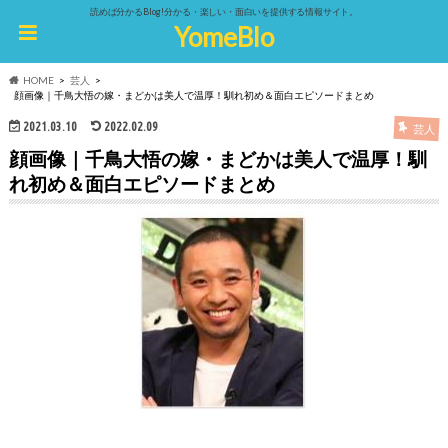
読めば分かるBlog!分かる・楽しい・面白いを提供する情報サイト。
YomeBlo
HOME
芸人
顔画像｜千鳥大悟の嫁・まどかは美人で温厚！馴れ初め＆面白エピソードまとめ
2021.03.10
2022.02.09
芸人
顔画像｜千鳥大悟の嫁・まどかは美人で温厚！馴
れ初め＆面白エピソードまとめ