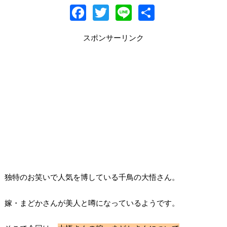
F
T
Li
共
ac
w
n
有
スポンサーリンク
e
itt
e
b
er
o
o
k
独特のお笑いで人気を博している千鳥の大悟さん。
嫁・まどかさんが美人と噂になっているようです。