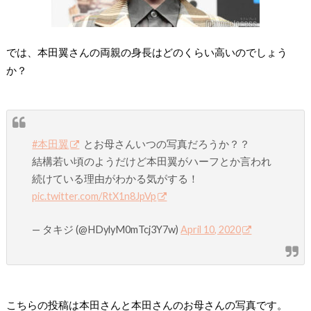
では、本田翼さんの両親の身長はどのくらい高いのでしょう
か？
#本田翼
とお母さんいつの写真だろうか？？
結構若い頃のようだけど本田翼がハーフとか言われ
続けている理由がわかる気がする！
pic.twitter.com/RtX1n8JpVp
— タキジ (@HDylyM0mTcj3Y7w)
April 10, 2020
こちらの投稿は本田さんと本田さんのお母さんの写真です。