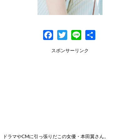
F
T
Li
共
ac
w
n
有
スポンサーリンク
e
itt
e
b
er
o
o
k
ドラマやCMに引っ張りだこの女優・本田翼さん。