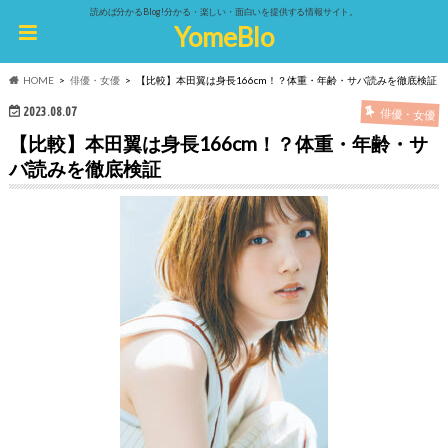
読めば分かるBlog!分かる・楽しい・面白いを提供する情報サイト。
YomeBlo
HOME
俳優・女優
【比較】本田翼は身長166cm！？体重・年齢・サバ読みを徹底検証
2023.08.07
俳優・女優
【比較】本田翼は身長166cm！？体重・年齢・サ
バ読みを徹底検証