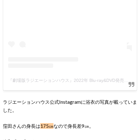
『劇場版ラジエーションハウス』2022年 Blu-ray&DVD発売！(@radiha_radiha)がシェアした投稿
ラジエーションハウス公式Instagramに浴衣の写真が載っていま
した。
窪田さんの身長は
175㎝
なので身長差9㎝。