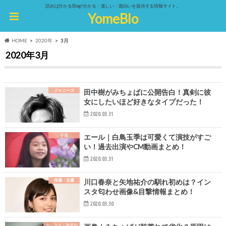
読めば分かるBlog!分かる・楽しい・面白いを提供する情報サイト。
YomeBlo
HOME
2020年
3月
2020年3月
ジャニーズ
田中樹がみちょぱに公開告白！真剣に彼
女にしたいほど好きなタイプだった！
2020.03.31
子役
エール｜白鳥玉季は可愛くて演技がすご
い！過去出演やCM動画まとめ！
2020.03.31
俳優・女優
川口春奈と矢地祐介の馴れ初めは？イン
スタ匂わせ画像&目撃情報まとめ！
2020.03.30
タレント・モデル