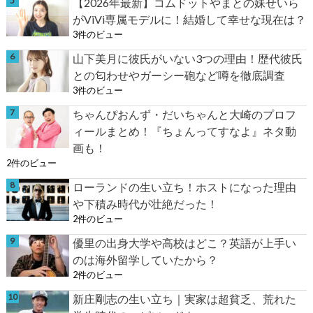
【2026年最新】コムドットやまとの妹せいら
がViVi専属モデルに！結婚して幸せな現在は？
3件のビュー
山下美月に彼氏がいない3つの理由！歴代彼氏
との匂わせやガーシー砲など噂を徹底調査
3件のビュー
ちゃんぴおんず・だいちゃんと大崎のプロフ
ィールまとめ！『ちょんってすなよ』ネタ動
画も！
2件のビュー
ローランドの生い立ち！ホストになった理由
や下積み時代が壮絶だった！
2件のビュー
優里の出身大学や高校はどこ？英語が上手い
のは海外留学していたから？
2件のビュー
新庄剛志の生い立ち｜実家は超貧乏、荒れた