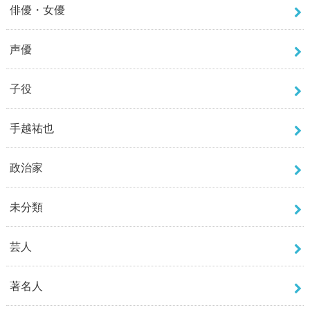
俳優・女優
声優
子役
手越祐也
政治家
未分類
芸人
著名人