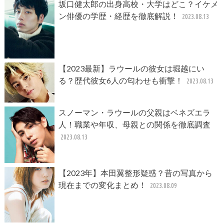
坂口健太郎の出身高校・大学はどこ？イケメ
ン俳優の学歴・経歴を徹底解説！
2023.08.13
【2023最新】ラウールの彼女は堀越にい
る？歴代彼女6人の匂わせも衝撃！
2023.08.13
スノーマン・ラウールの父親はベネズエラ
人！職業や年収、母親との関係を徹底調査
2023.08.13
【2023年】本田翼整形疑惑？昔の写真から
現在までの変化まとめ！
2023.08.09