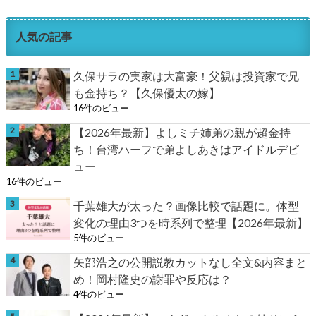
人気の記事
久保サラの実家は大富豪！父親は投資家で兄
も金持ち？【久保優太の嫁】
16件のビュー
【2026年最新】よしミチ姉弟の親が超金持
ち！台湾ハーフで弟よしあきはアイドルデビ
ュー
16件のビュー
千葉雄大が太った？画像比較で話題に。体型
変化の理由3つを時系列で整理【2026年最新】
5件のビュー
矢部浩之の公開説教カットなし全文&内容まと
め！岡村隆史の謝罪や反応は？
4件のビュー