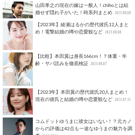
山田孝之の現在の嫁は一般人！chihoとは結
婚せず隠れ子がいた！時系列まとめ
2023.08.08
【2023年】綾瀬はるかの歴代彼氏12人まと
め！電撃結婚の噂や恋愛観など
2023.08.08
【比較】本田翼は身長166cm！？体重・年
齢・サバ読みを徹底検証
2023.08.07
【2023年】本田翼の歴代彼氏20人まとめ！
現在の彼氏と結婚の噂や恋愛観など
2023.07.31
コムドットゆうまに彼女はいない！？元カノ
からの評価は42点も一途なゆうまの魅力を調