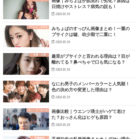
画像｜みちょぱが肌荒れで劣化？原因は
日焼けやストレス？病気の説も！
2020.03.30
タレント・モデル
みちょぱのすっぴん画像まとめ！一重の
ブサイクは嘘、幼少期で二重に！
2020.03.30
俳優・女優
趣里がブサイクと言われる理由は？目が
離れてる？鼻ぺちゃで口も気になる？
2020.03.30
ジャニーズ
なにわ男子のメンバーカラーと人気順！
色の決め方や変更した理由は？
2020.03.29
タレント・モデル
画像比較｜ウエンツ瑛士がハゲて老け
た？おっさん化はヒゲも原因？
2020.03.28
手越祐也
手越祐也の私服画像まとめ！ダサい理由