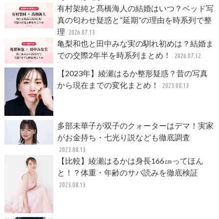
有村架純と髙橋海人の結婚はいつ？ベッド写
真の匂わせ疑惑と“延期”の理由を時系列で整
理
2026.07.13
亀梨和也と田中みな実の馴れ初めは？結婚ま
での交際2年半を時系列まとめ！
2026.07.12
【2023年】綾瀬はるか整形疑惑？昔の写真
から現在までの変化まとめ！
2023.08.13
多部未華子が双子のクォーターはデマ！実家
がお金持ち・七光り説なども徹底調査
2023.08.13
【比較】綾瀬はるかは身長166㎝ってほん
と！？体重・年齢のサバ読みを徹底検証
2023.08.13