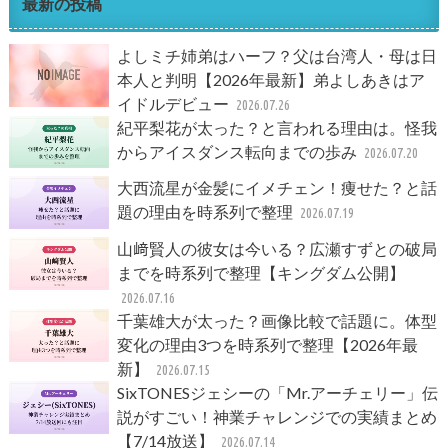
最新の投稿
よしミチ姉弟はハーフ？父は台湾人・母は日
本人と判明【2026年最新】弟よしあきはア
イドルデビュー
2026.07.26
紀平梨花が太った？と言われる理由は。怪我
からアイスダンス転向までの歩み
2026.07.20
大西流星が金髪にイメチェン！痩せた？と話
題の理由を時系列で整理
2026.07.19
山﨑賢人の彼女は今いる？広瀬すずとの破局
までを時系列で整理【キングダム公開】
2026.07.16
千葉雄大が太った？画像比較で話題に。体型
変化の理由3つを時系列で整理【2026年最
新】
2026.07.15
SixTONESジェシーの「Mr.アーチェリー」伝
説がすごい！神業チャレンジでの実績まとめ
【7/14放送】
2026.07.14