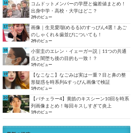
コムドットメンバーの学歴と偏差値まとめ！
出身中学・高校・大学はどこ？
2件のビュー
画像｜生見愛瑠(めるる)のすっぴん4選！あご
のしゃくれ＆歯並びについても！
2件のビュー
小室圭のエレン・イェーガー説｜11つの共通
点と闇堕ち後の目的も一致！？
1件のビュー
【なこなこ】なごみは実は一重？目と鼻の整
形疑惑を時系列&すっぴん画像で検証
1件のビュー
【バチェラー4】黄皓のキスシーン10回を時系
列画像まとめ！毎回キスしすぎて炎上
1件のビュー