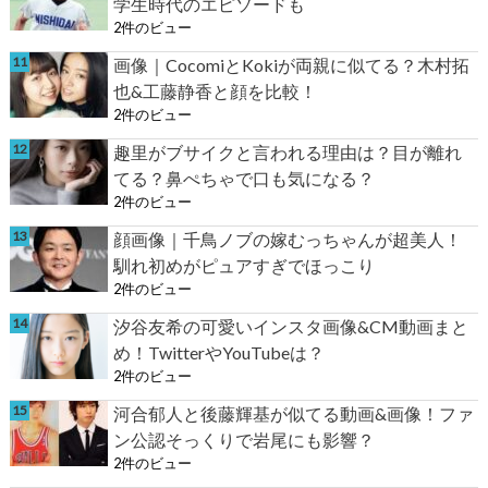
学生時代のエピソードも
2件のビュー
画像｜CocomiとKokiが両親に似てる？木村拓
也&工藤静香と顔を比較！
2件のビュー
趣里がブサイクと言われる理由は？目が離れ
てる？鼻ぺちゃで口も気になる？
2件のビュー
顔画像｜千鳥ノブの嫁むっちゃんが超美人！
馴れ初めがピュアすぎでほっこり
2件のビュー
汐谷友希の可愛いインスタ画像&CM動画まと
め！TwitterやYouTubeは？
2件のビュー
河合郁人と後藤輝基が似てる動画&画像！ファ
ン公認そっくりで岩尾にも影響？
2件のビュー