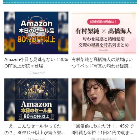
Amazon今日も見逃せない！80%
有村架純と髙橋海人の結婚はい
OFF以上が続々登場
つ？ベッド写真の匂わせ疑惑
と“延期”の理由を時系列で...
PR(Amazon)
「え、こんなセールやってた
「風俗前に飲むだけ！」45分で
の？」80％OFF以上が続々登
3回戦も余裕！1日31円で朝まで
場！Amazonの本気が...
絶好調
PR(Amazon)
PR(健商株式会社)