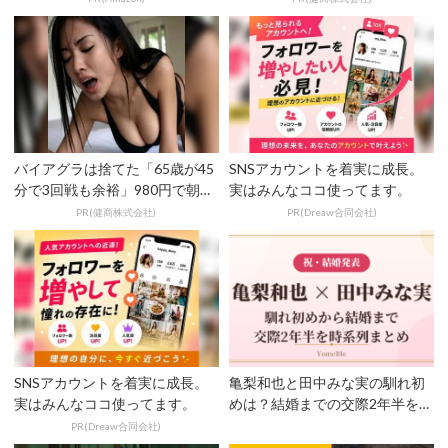
バイアグラは捨てた「65歳が45
SNSアカウントを着実に成長。
分で3回戦も余裕」980円で朝ま
実はみんなココ使ってます。
で絶好調！
PR(健商株式会社)
PR(Dreaw合同会社)
SNSアカウントを着実に成長。
亀梨和也と田中みな実の馴れ初
実はみんなココ使ってます。
めは？結婚までの交際2年半を時
系列まとめ！
PR(Dreaw合同会社)