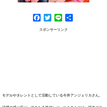
F
T
Li
共
ac
w
n
有
スポンサーリンク
e
itt
e
b
er
o
o
k
モデルやタレントとして活動している今井アンジェリカさん。