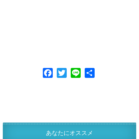
F
T
Li
共
ac
w
n
有
e
itt
e
b
er
o
o
k
あなたにオススメ