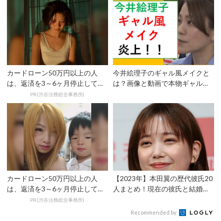
カードローン50万円以上の人
今井絵理子のギャル風メイクと
は、返済を3～6ヶ月停止して
は？画像と動画で本物ギャルと
『大幅に減額してから返済...
比較検証！
PR(渋谷法務総合事務所)
カードローン50万円以上の人
【2023年】本田翼の歴代彼氏20
は、返済を3～6ヶ月停止して
人まとめ！現在の彼氏と結婚の
『大幅に減額してから返済...
噂や恋愛観など
PR(渋谷法務総合事務所)
Recommended by