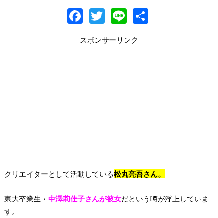
F
T
Li
共
ac
w
n
有
スポンサーリンク
e
itt
e
b
er
o
o
k
クリエイターとして活動している
松丸亮吾さん。
東大卒業生・
中澤莉佳子さんが彼女
だという噂が浮上していま
す。