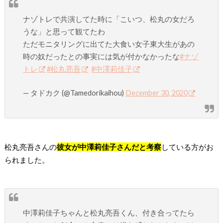
ナゾトレで共演してた時に「こいつ、松丸の女だろ
うな」と思って観てたわ
ただモニタリングに出てた大食い女子東大生があの
時の奴だったとの事実には気が付かなかったな
#ナゾ
トレ
#松丸亮吾
#中澤莉佳子
— タドカク (@Tamedorikaihou)
December 30, 2020
松丸亮吾さんの
彼女が中澤莉佳子さんだと考察
している方がお
られました。
中澤莉佳子ちゃんと松丸亮吾くん、付き合ってたら