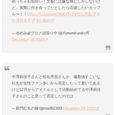
めっちゃお似合い！文春には嫌な感じしかしないけ
ど。実際に付き合ってたとしたら応援したいカップ
ル〜！！
https://t.co/p6xmOR0bYR
#松丸亮吾
#
中澤莉佳子
#文春砲
— ゆめみ@ブログ頑張り中 (@Yumemirumiru9)
December 30, 2020
中澤莉佳子さんと松丸亮吾さんか、偏差値すごいな
松丸が女性ファン多いから否定したって書いてある
けど12月からアイドルとして活動始めてる中澤莉佳
子さんのこと思って否定したのでは
— 新門紅丸の嫁 (@mad82300)
December 29, 2020