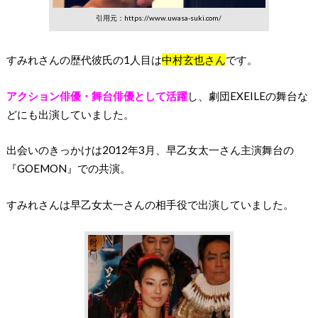
引用元：https://www.uwasa-suki.com/
すみれさんの歴代彼氏の1人目は
中村玄也さん
です。
アクション俳優・舞台俳優として活躍
し、
劇団EXEILEの舞台な
どにも出演していました。
出会いのきっかけは2012年3月、早乙女太一さん主演舞台の
『GOEMON』での共演。
すみれさんは早乙女太一さんの相手役で出演していました。