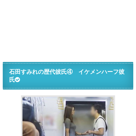
石田すみれの歴代彼氏④ イケメンハーフ彼
氏