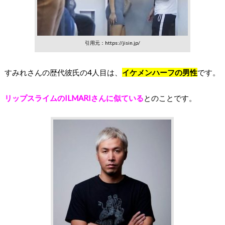
引用元：https://jisin.jp/
すみれさんの歴代彼氏の4人目は、
イケメンハーフの男性
です。
リップスライムのILMARIさんに似ている
とのことです。