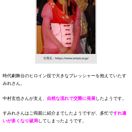
引用元：https://www.oricon.co.jp/
時代劇舞台のヒロイン役で大きなプレッシャーを抱えていたす
みれさん。
中村玄也さんが支え、
自然な流れで交際に発展
したようです。
すみれさんはご両親に紹介までしたようですが、多忙で
すれ違
いが多くなり破局
してしまったようです。