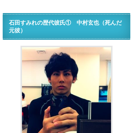
石田すみれの歴代彼氏① 中村玄也（死んだ
元彼）