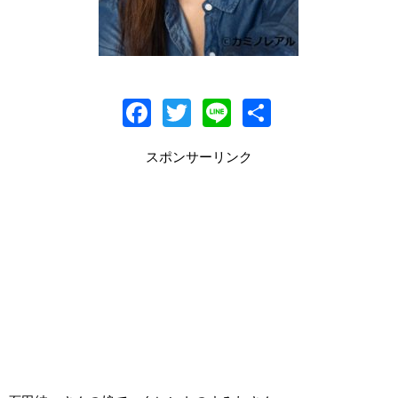
F
T
Li
共
ac
w
n
有
スポンサーリンク
e
itt
e
b
er
o
o
k