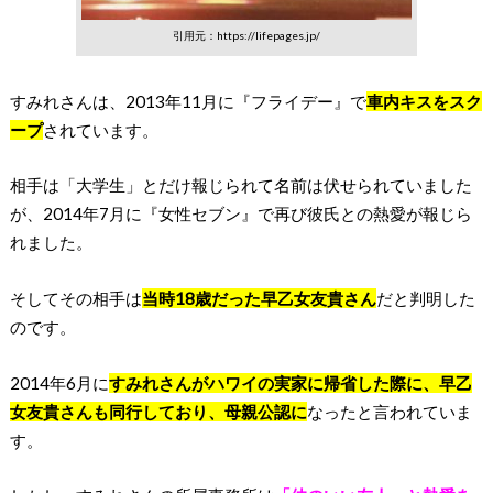
引用元：https://lifepages.jp/
すみれさんは、2013年11月に『フライデー』で
車内キスをスク
ープ
されています。
相手は「大学生」とだけ報じられて名前は伏せられていました
が、2014年7月に『女性セブン』で再び彼氏との熱愛が報じら
れました。
そしてその相手は
当時18歳だった早乙女友貴さん
だと判明した
のです。
2014年6月に
すみれさんがハワイの実家に帰省した際に、早乙
女友貴さんも同行しており、母親公認に
なったと言われていま
す。