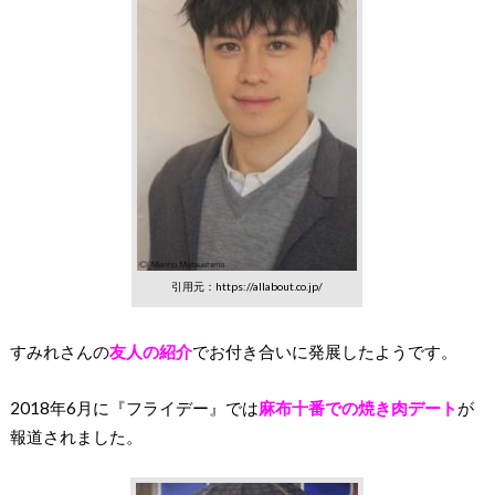
引用元：https://allabout.co.jp/
すみれさんの
友人の紹介
でお付き合いに発展したようです。
2018年6月に『フライデー』では
麻布十番での焼き肉デート
が
報道されました。