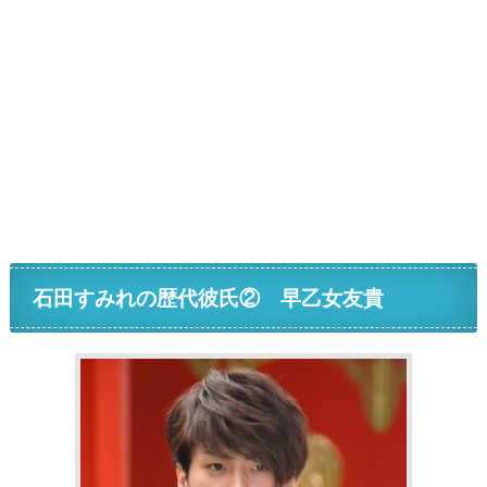
石田すみれの歴代彼氏② 早乙女友貴