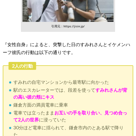
引用元：https://jisin.jp/
『女性自身』によると、突撃した日のすみれさんとイケメンハ
ーフ彼氏の行動は以下の通りです。
2人の行動
すみれの自宅マンションから最寄駅に向かった
駅のエスカレーターでは、段差を使って
すみれさんが背
の高い彼の頬にキス
鎌倉方面の満員電車に乗車
電車では立ったまま
お互いの手を取り合い、見つめ合っ
て2人の世界
に浸っていた
30分ほど電車に揺られて、鎌倉市内のとある駅で降り
た