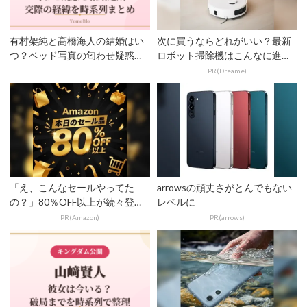
有村架純と髙橋海人の結婚はい
次に買うならどれがいい？最新
つ？ベッド写真の匂わせ疑惑
ロボット掃除機はこんなに進化
と“延期”の理由を時系列で...
した
PR(Dreame)
「え、こんなセールやってた
arrowsの頑丈さがとんでもない
の？」80％OFF以上が続々登
レベルに
場！Amazonの本気が...
PR(Amazon)
PR(arrows)