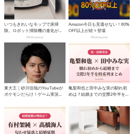
いつもきれいなモップで床掃
Amazon今日も見逃せない！80%
除。ロボット掃除機の進化がす
OFF以上が続々登場
ごい！
PR(Dreame)
PR(Amazon)
東大王｜砂川信哉のYouTubeが
亀梨和也と田中みな実の馴れ初
ポケモンだらけ！ゲーム実況や
めは？結婚までの交際2年半を時
あつ森が話題！
系列まとめ！