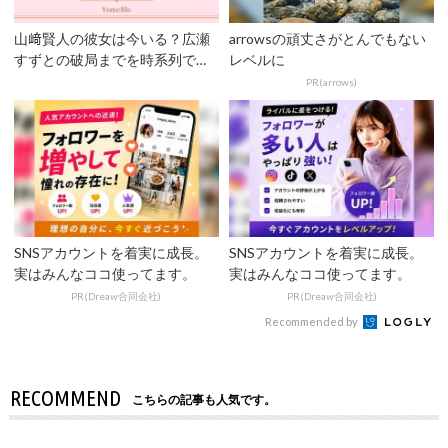
山﨑賢人の彼女は今いる？広瀬
arrowsの頑丈さがとんでもない
すずとの破局までを時系列で整
レベルに
理【キングダム公開】
PR(arrows)
SNSアカウントを着実に成長。
SNSアカウントを着実に成長。
実はみんなココ使ってます。
実はみんなココ使ってます。
PR(Dreaw合同会社)
PR(Dreaw合同会社)
Recommended by
RECOMMEND
こちらの記事も人気です。