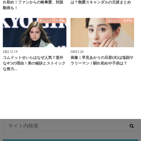
れ初め！ファンからの略奪愛、対談
は？熱愛スキャンダルの元彼まとめ
動画も！
タレント・モデル
タレント・モデル
2022.12.19
2020.5.26
コムドットせいらはなぜ人気？意外
画像｜早見あかりの旦那(夫)は塩顔サ
な4つの理由！美の秘訣とストイック
ラリーマン！馴れ初めや子供は？
な努力…