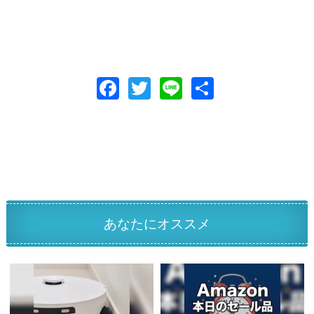
F
T
Li
共
ac
w
n
有
e
itt
e
b
er
o
o
k
あなたにオススメ