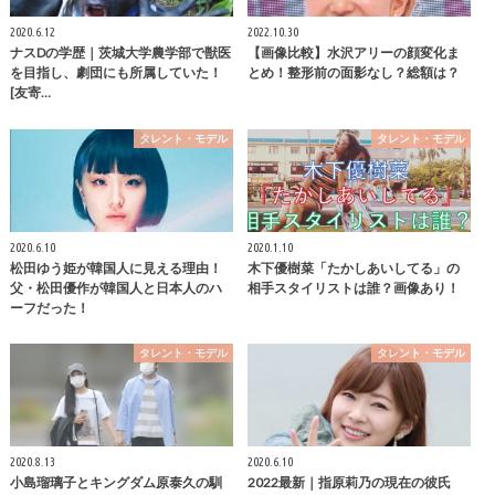
2020.6.12
2022.10.30
ナスDの学歴｜茨城大学農学部で獣医
【画像比較】水沢アリーの顔変化ま
を目指し、劇団にも所属していた！
とめ！整形前の面影なし？総額は？
[友寄…
タレント・モデル
タレント・モデル
2020.6.10
2020.1.10
松田ゆう姫が韓国人に見える理由！
木下優樹菜「たかしあいしてる」の
父・松田優作が韓国人と日本人のハ
相手スタイリストは誰？画像あり！
ーフだった！
タレント・モデル
タレント・モデル
2020.8.13
2020.6.10
小島瑠璃子とキングダム原泰久の馴
2022最新｜指原莉乃の現在の彼氏