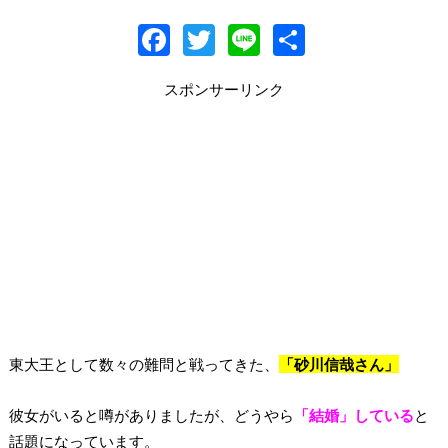
F
T
Li
共
ac
w
n
有
スポンサーリンク
e
itt
e
b
er
o
o
k
東大王として数々の難問と戦ってきた、
「砂川信哉さん」
彼女がいると噂がありましたが、どうやら
「結婚」している
と
話題になっています。