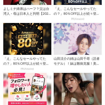
よしミチ姉弟はハーフ？父は台
「え、こんなセールやってた
湾人・母は日本人と判明【2026
の？」80％OFF以上が続々登
年最新】弟よしあきは...
場！Amazonの本気が...
PR(Amazon)
「え、こんなセールやってた
山田涼介の姉は山田千尋（読者
の？」80％OFF以上が続々登
モデル）！妹は難病克服！美形
場！Amazonの本気が...
兄妹エピソードとは
PR(Amazon)