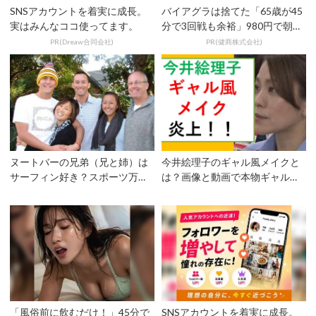
SNSアカウントを着実に成長。
バイアグラは捨てた「65歳が45
実はみんなココ使ってます。
分で3回戦も余裕」980円で朝ま
で絶好調！
PR(Dreaw合同会社)
PR(健商株式会社)
ヌートバーの兄弟（兄と姉）は
今井絵理子のギャル風メイクと
サーフィン好き？スポーツ万能
は？画像と動画で本物ギャルと
家族の詳細調査
比較検証！
「風俗前に飲むだけ！」45分で
SNSアカウントを着実に成長。