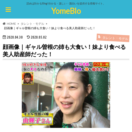
読めば分かるBlog!分かる・楽しい・面白いを提供する情報サイト。
YomeBlo
HOME
タレント・モデル
顔画像｜ギャル曽根の姉も大食い！妹より食べる美人助産師だった！
2020.04.30
2020.05.02
タレント・モデル
顔画像｜ギャル曽根の姉も大食い！妹より食べる
美人助産師だった！