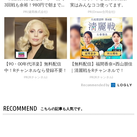
3回戦も余裕！980円で朝まで絶
実はみんなココ使ってます。
好調
PR(健商株式会社)
PR(Dreaw合同会社)
【90・00年代洋楽】無料配信
【無料配信】福間香奈×西山朋佳
中！Rチャンネルなら登録不要！
｜清麗戦をRチャンネルで！
PR(Rチャンネル)
PR(Rチャンネル)
Recommended by
RECOMMEND
こちらの記事も人気です。