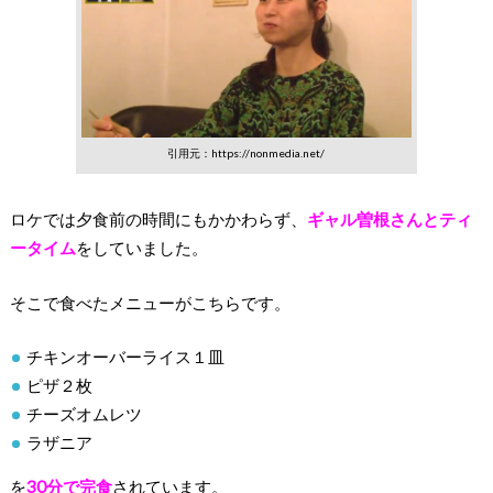
引用元：https://nonmedia.net/
ロケでは夕食前の時間にもかかわらず、
ギャル曽根さんとティ
ータイム
をしていました。
そこで食べたメニューがこちらです。
チキンオーバーライス１皿
ピザ２枚
チーズオムレツ
ラザニア
を
30分で完食
されています。