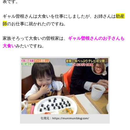
表です。
ギャル曽根さんは大食いを仕事にしましたが、お姉さんは
助産
師
のお仕事に就かれたのですね。
家族そろって大食いの曽根家は、
ギャル曽根さんのお子さんも
大食い
みたいですね。
引用元：https://munimuniblog.com/