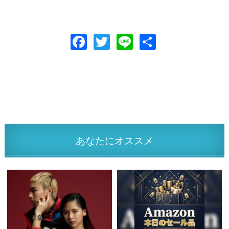
F
T
Li
共
ac
w
n
有
e
itt
e
b
er
o
o
k
あなたにオススメ