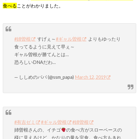
食べる
ことがわかりました。
#姉曽根
すげぇ～
#ギャル曽根
よりもゆったり
食ってるように見えて早ぇ～
ギャル曽根が勝てんとは…
恐ろしいDNAだわ…
— ししめのパパ (@ssm_papa)
March 12, 2019
#有吉ゼミ
#ギャル曽根
#姉曽根
姉曽根さんの、イチゴ
の食べ方がスローペースの
様に見えるけど、かなりの量を完食。食べ方もきれ