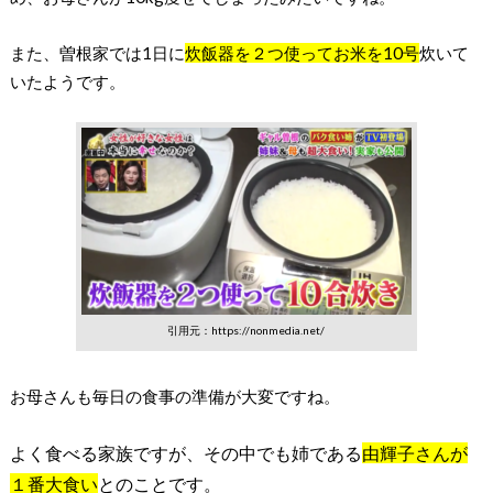
また、曽根家では1日に
炊飯器を２つ使ってお米を10号
炊いて
いたようです。
引用元：https://nonmedia.net/
お母さんも毎日の食事の準備が大変ですね。
よく食べる家族ですが、その中でも姉である
由輝子さんが
１番大食い
とのことです。