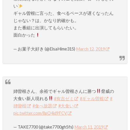
い
ギャル曽根に言った、食べるペースが遅くなったん
じゃない？は、かなり的確かも。
また番組に出演してもらいたい。
面白かった
— お菓子大好き (@ElsaHime315)
March 12, 2019
姉曽根さん、余裕でギャル曽根さんに勝つ
脅威の
大食い新人現れる
#有吉ゼミ
#ギャル曽根
#
姉曽根
#食べ放題
#大食い
pic.twitter.com/8pQ4id9FCV
— TAKE7700 (@take7700gh5fs)
March 11, 2019