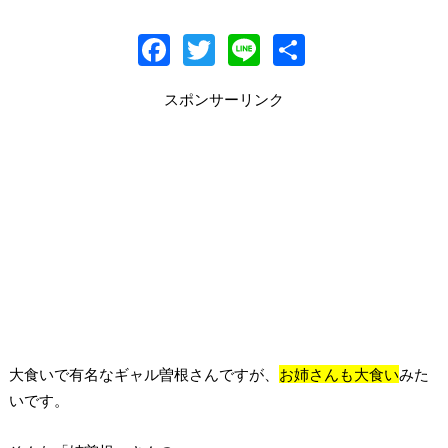
F
T
Li
共
ac
w
n
有
スポンサーリンク
e
itt
e
b
er
o
o
k
大食いで有名なギャル曽根さんですが、
お姉さんも大食い
みた
いです。