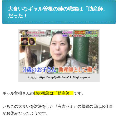
大食いなギャル曽根の姉の職業は「助産師」
だった！
引用元：https://xn--p8jxdhd0kva0119ftqhsvq.com/
ギャル曽根さんの
姉の職業は「助産師」
です。
いちごの大食いを対決をした『有吉ゼミ』の収録の日はお仕事
がお休みだったようです。