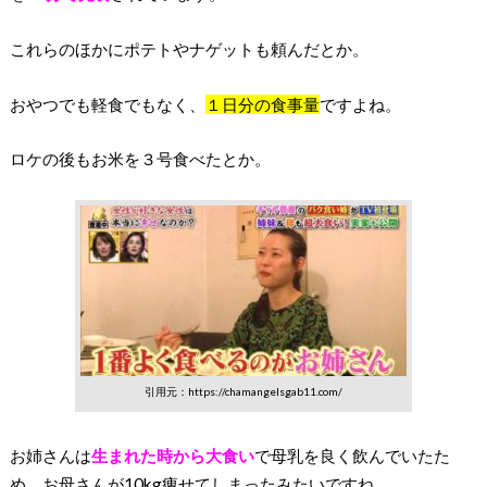
これらのほかにポテトやナゲットも頼んだとか。
おやつでも軽食でもなく、
１日分の食事量
ですよね。
ロケの後もお米を３号食べたとか。
引用元：https://chamangelsgab11.com/
お姉さんは
生まれた時から大食い
で母乳を良く飲んでいたた
め、お母さんが10kg痩せてしまったみたいですね。