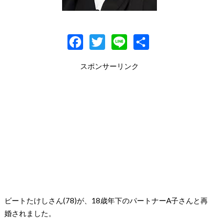
F
T
Li
共
ac
w
n
有
スポンサーリンク
e
itt
e
b
er
o
o
k
ビートたけしさん(78)が、18歳年下のパートナーA子さんと再
婚されました。