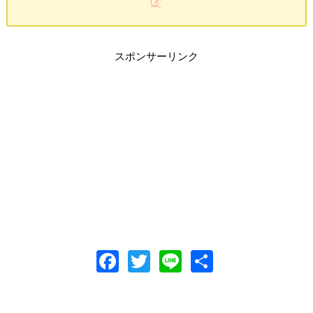
スポンサーリンク
F
T
Li
共
ac
w
n
有
e
itt
e