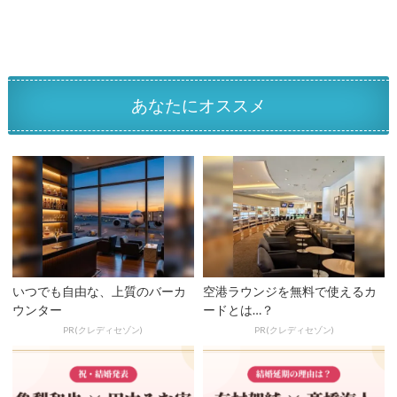
b
er
o
o
k
あなたにオススメ
いつでも自由な、上質のバーカ
空港ラウンジを無料で使えるカ
ウンター
ードとは…？
PR(クレディセゾン)
PR(クレディセゾン)