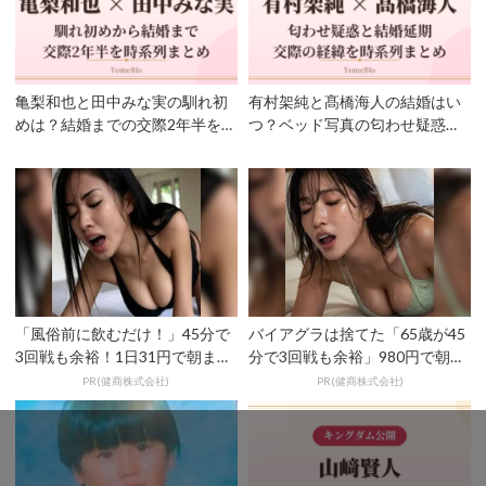
亀梨和也と田中みな実の馴れ初
有村架純と髙橋海人の結婚はい
めは？結婚までの交際2年半を時
つ？ベッド写真の匂わせ疑惑
系列まとめ！
と“延期”の理由を時系列で...
「風俗前に飲むだけ！」45分で
バイアグラは捨てた「65歳が45
3回戦も余裕！1日31円で朝まで
分で3回戦も余裕」980円で朝ま
絶好調
で絶好調！
PR(健商株式会社)
PR(健商株式会社)