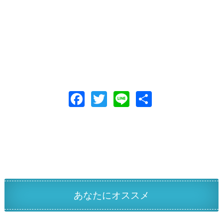
F
T
Li
共
ac
w
n
有
e
itt
e
b
er
o
o
k
あなたにオススメ