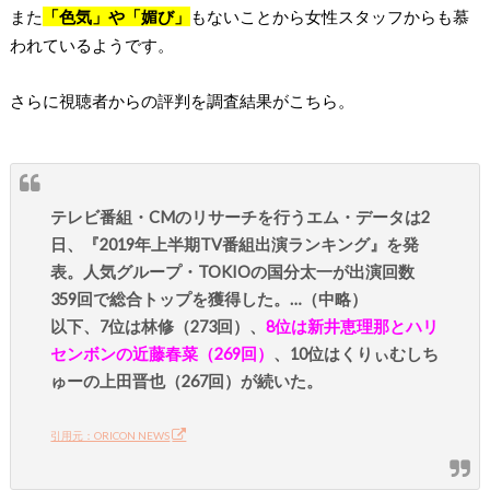
また
「色気」や「媚び」
もないことから女性スタッフからも慕
われているようです。
さらに視聴者からの評判を調査結果がこちら。
テレビ番組・CMのリサーチを行うエム・データは2
日、『2019年上半期TV番組出演ランキング』を発
表。人気グループ・TOKIOの国分太一が出演回数
359回で総合トップを獲得した。…（中略）
以下、7位は林修（273回）、
8位は新井恵理那とハリ
センボンの近藤春菜（269回）
、10位はくりぃむしち
ゅーの上田晋也（267回）が続いた。
引用元：ORICON NEWS