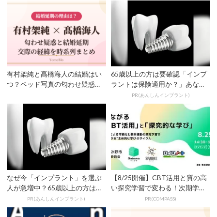
有村架純と髙橋海人の結婚はい
65歳以上の方は要確認「インプ
つ？ベッド写真の匂わせ疑惑
ラントは保険適用か？」あなた
と“延期”の理由を時系列で...
に沿った治療法や費用を...
PR(あんしんインプラント)
なぜ今「インプラント」を選ぶ
【8/25開催】CBT活用と質の高
人が急増中？65歳以上の方は要
い探究学習で変わる！次期学習
確認。抜けた歯の放置は...
指導要領を見据えた...
PR(あんしんインプラント)
PR(COMPASS)