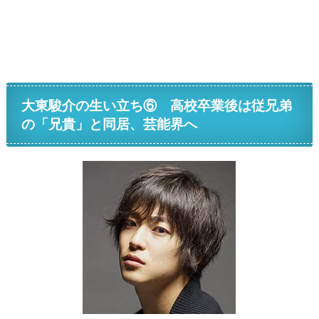
大東駿介の生い立ち⑥ 高校卒業後は従兄弟
の「兄貴」と同居、芸能界へ