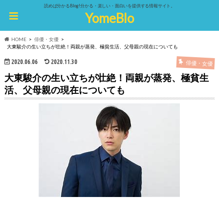
読めば分かるBlog!分かる・楽しい・面白いを提供する情報サイト。
YomeBlo
HOME
俳優・女優
大東駿介の生い立ちが壮絶！両親が蒸発、極貧生活、父母親の現在についても
2020.06.06
2020.11.30
俳優・女優
大東駿介の生い立ちが壮絶！両親が蒸発、極貧生
活、父母親の現在についても