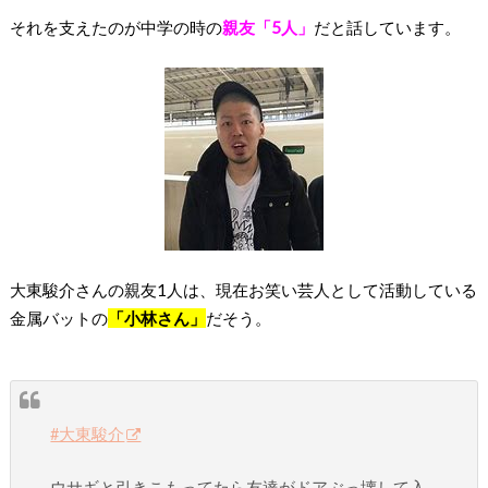
それを支えたのが中学の時の
親友「5人」
だと話しています。
大東駿介さんの親友1人は、現在お笑い芸人として活動している
金属バットの
「小林さん」
だそう。
#大東駿介
ウサギと引きこもってたら友達がドアぶっ壊して入