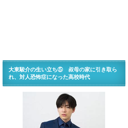
大東駿介の生い立ち⑤ 叔母の家に引き取ら
れ、対人恐怖症になった高校時代