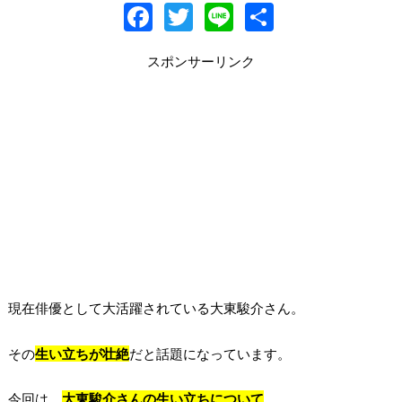
F
T
Li
共
ac
w
n
有
スポンサーリンク
e
itt
e
b
er
o
o
k
現在俳優として大活躍されている大東駿介さん。
その
生い立ちが壮絶
だと話題になっています。
今回は、
大東駿介さんの生い立ちについて
、