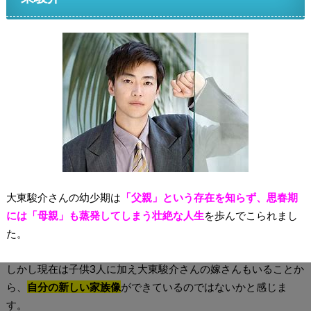
大東駿介さんの幼少期は
「父親」という存在を知らず、思春期
には
「
母親」も蒸発してしまう壮絶な人生
を歩んでこられまし
た。
しかし現在は子供3人に加え大東駿介さんの嫁さんもいることか
ら、
自分の新しい家族像
ができているのではないかと感じま
す。