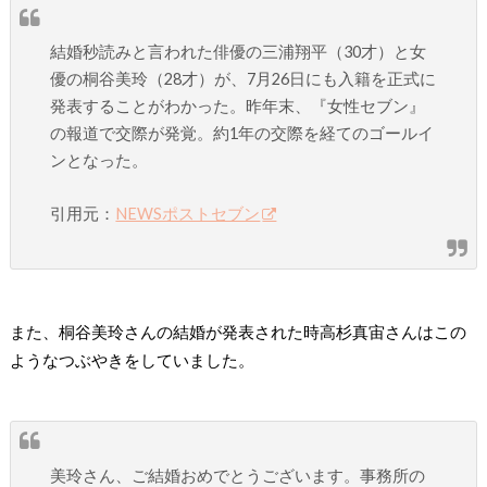
結婚秒読みと言われた俳優の三浦翔平（30才）と女
優の桐谷美玲（28才）が、7月26日にも入籍を正式に
発表することがわかった。昨年末、『女性セブン』
の報道で交際が発覚。約1年の交際を経てのゴールイ
ンとなった。
引用元：
NEWSポストセブン
また、桐谷美玲さんの結婚が発表された時高杉真宙さんはこの
ようなつぶやきをしていました。
美玲さん、ご結婚おめでとうございます。事務所の