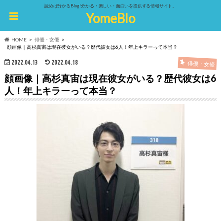
読めば分かるBlog!分かる・楽しい・面白いを提供する情報サイト。
YomeBlo
HOME
俳優・女優
顔画像｜高杉真宙は現在彼女がいる？歴代彼女は6人！年上キラーって本当？
2022.04.13
2022.04.18
俳優・女優
顔画像｜高杉真宙は現在彼女がいる？歴代彼女は6
人！年上キラーって本当？