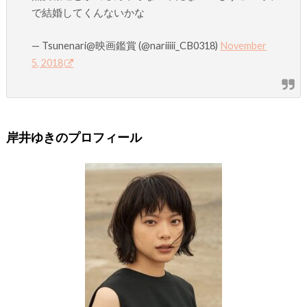
で結婚してくんないかな
— Tsunenari@映画鑑賞 (@nariiiii_CB0318)
November
5, 2018
岸井ゆきのプロフィール