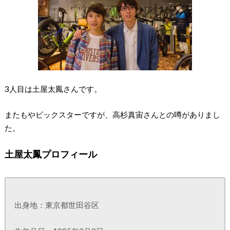
3人目は土屋太鳳さんです。
またもやビックスターですが、高杉真宙さんとの噂がありまし
た。
土屋太鳳プロフィール
出身地：東京都世田谷区