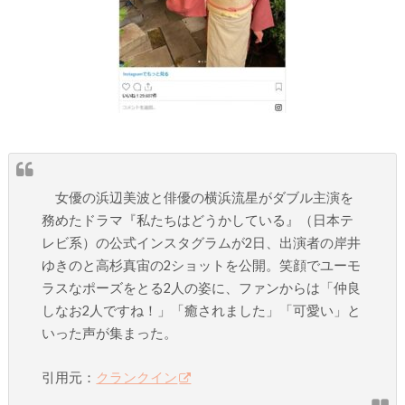
女優の浜辺美波と俳優の横浜流星がダブル主演を
務めたドラマ『私たちはどうかしている』（日本テ
レビ系）の公式インスタグラムが2日、出演者の岸井
ゆきのと高杉真宙の2ショットを公開。笑顔でユーモ
ラスなポーズをとる2人の姿に、ファンからは「仲良
しなお2人ですね！」「癒されました」「可愛い」と
いった声が集まった。
引用元：
クランクイン