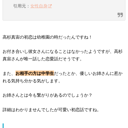
引用元：
女性自身
高杉真宙の初恋は幼稚園の時だったんですね！
お付き合いし彼女さんになることはなかったようですが、高杉
真宙さんが唯一話した恋愛話だそうです。
また、
お相手の方は中学生
だったとか、優しいお姉さんに惹か
れる気持ち分かる気がします。
お姉さんとは今も繋がりがあるのでしょうか？
詳細はわかりませんでしたが可愛い初恋話ですね。