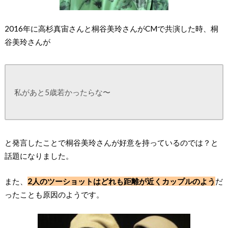
2016年に高杉真宙さんと桐谷美玲さんがCMで共演した時、桐
谷美玲さんが
私があと5歳若かったらな〜
と発言したことで桐谷美玲さんが好意を持っているのでは？と
話題になりました。
また、
2人のツーショットはどれも距離が近くカップルのよう
だ
ったことも原因のようです。