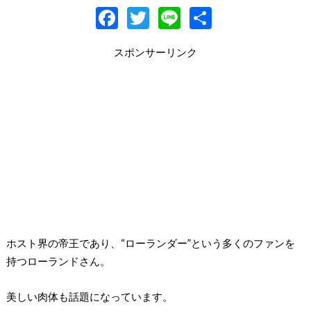
F
T
Li
共
ac
w
n
有
スポンサーリンク
e
itt
e
b
er
o
o
k
ホスト界の帝王であり、“ローランダー”という多くのファンを
持つローランドさん。
美しい肉体も話題になっています。