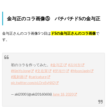
金与正のコラ画像⑤ バチバチドSの金与正
金与正さんのコラ画像5つ目は
ドSの金与正さんのコラ画像
で
す。
初のコラを作ってみた。
#金与正
#김여정
#KimYoJong
#文在寅
#문재인
#MoonJaein
#風刺画
#caricature
pic.twitter.com/oLOrxSyNX2
— aki2000 (@aki20160606)
June 18, 2020