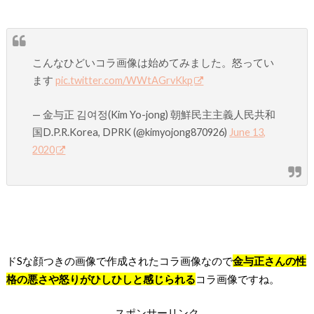
こんなひどいコラ画像は始めてみました。怒ってい
ます
pic.twitter.com/WWtAGrvKkp
— 金与正 김여정(Kim Yo-jong) 朝鮮民主主義人民共和
国D.P.R.Korea, DPRK (@kimyojong870926)
June 13,
2020
ドSな顔つきの画像で作成されたコラ画像なので
金与正さんの性
格の悪さや怒りがひしひしと感じられる
コラ画像ですね。
スポンサーリンク