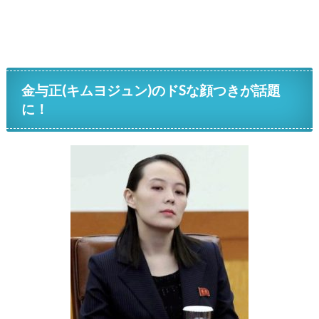
金与正(キムヨジュン)のドSな顔つきが話題
に！