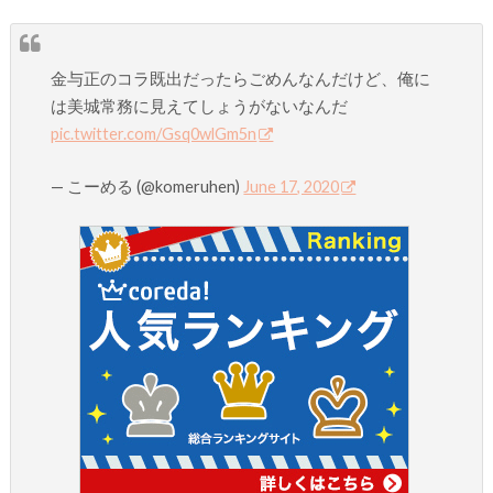
金与正のコラ既出だったらごめんなんだけど、俺に
は美城常務に見えてしょうがないなんだ
pic.twitter.com/Gsq0wlGm5n
— こーめる (@komeruhen)
June 17, 2020