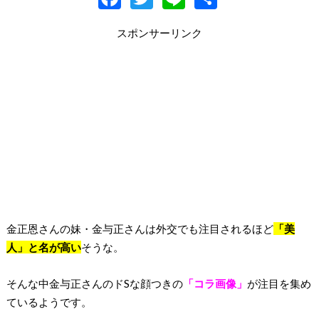
ac
w
n
有
スポンサーリンク
e
itt
e
b
er
o
o
k
金正恩さんの妹・金与正さんは外交でも注目されるほど
「美
人」と名が高い
そうな。
そんな中金与正さんのドSな顔つきの
「コラ画像」
が注目を集め
ているようです。