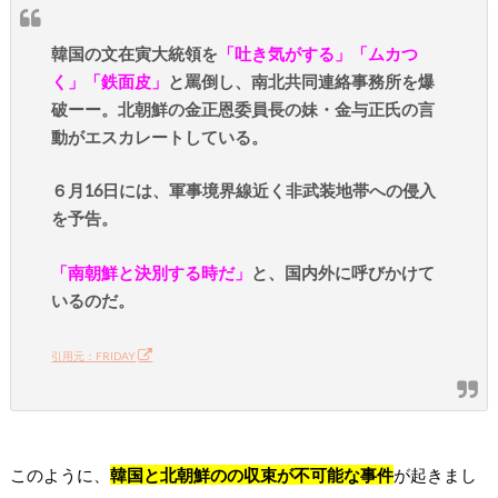
韓国の文在寅大統領を
「吐き気がする」「ムカつ
く」「鉄面皮」
と罵倒し、南北共同連絡事務所を爆
破ーー。北朝鮮の金正恩委員長の妹・金与正氏の言
動がエスカレートしている。
６月16日には、軍事境界線近く非武装地帯への侵入
を予告。
「南朝鮮と決別する時だ」
と、国内外に呼びかけて
いるのだ。
引用元：FRIDAY
このように、
韓国と北朝鮮のの収束が不可能な事件
が起きまし