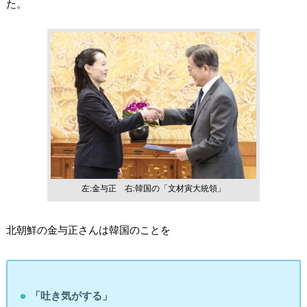
た。
左:金与正 右:韓国の「文材寅大統領」
北朝鮮の金与正さんは韓国のことを
「吐き気がする」