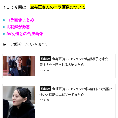
そこで今回は、
金与正さんのコラ画像について
コラ画像まとめ
北朝鮮が激怒
AV女優との合成画像
を、ご紹介していきます。
金与正(キムヨジュン)の結婚相手は未公
表！夫だと噂される人物まとめ
2020.06.20
金世正(キムヨジュン)の性格はドSで冷酷？
怖いと話題のエピソードまとめ
2020.06.20