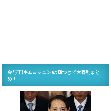
金与正(キムヨジュン)の顔つきで大喜利まと
め！