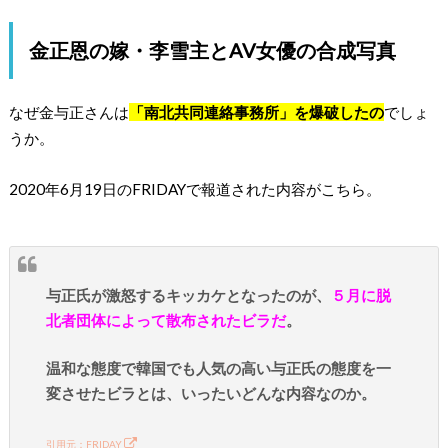
金正恩の嫁・李雪主とAV女優の合成写真
なぜ金与正さんは
「南北共同連絡事務所」を爆破したの
でしょ
うか。
2020年6月19日のFRIDAYで報道された内容がこちら。
与正氏が激怒するキッカケとなったのが、
５月に脱
北者団体によって散布されたビラだ
。
温和な態度で韓国でも人気の高い与正氏の態度を一
変させたビラとは、いったいどんな内容なのか。
引用元：FRIDAY