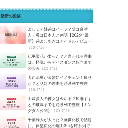
最新の投稿
よしミチ姉弟はハーフ？父は台湾
人・母は日本人と判明【2026年最
新】弟よしあきはアイドルデビュー
2026.07.26
紀平梨花が太った？と言われる理由
は。怪我からアイスダンス転向まで
の歩み
2026.07.20
大西流星が金髪にイメチェン！痩せ
た？と話題の理由を時系列で整理
2026.07.19
山﨑賢人の彼女は今いる？広瀬すず
との破局までを時系列で整理【キン
グダム公開】
2026.07.16
千葉雄大が太った？画像比較で話題
に。体型変化の理由3つを時系列で