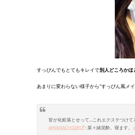
すっぴんでもとてもキレイで
別人どころかほ
あまりに変わらない様子から”すっぴん風メイ
皆が化粧落とせって…これエクステつけてる
@NANAO1028
: 菜々緒泥酔。寝ます。