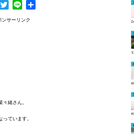
F
T
Li
共
c
w
n
有
ポンサーリンク
e
itt
e
b
er
o
o
k
菜々緒さん。
なっています。