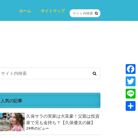
ホーム
サイトマップ
プロフィール
プライバシーポリシー
お問い合わせ
F
a
T
c
人気の記事
w
L
e
i
i
共
久保サラの実家は大富豪！父親は投資
b
t
家で兄も金持ち？【久保優太の嫁】
n
有
o
29件のビュー
t
e
o