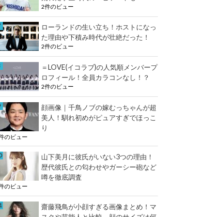
2件のビュー
ローランドの生い立ち！ホストになっ
た理由や下積み時代が壮絶だった！
2件のビュー
＝LOVE(イコラブ)の人気順メンバープ
ロフィール！全員カラコンなし！？
2件のビュー
顔画像｜千鳥ノブの嫁むっちゃんが超
美人！馴れ初めがピュアすぎでほっこ
り
2件のビュー
山下美月に彼氏がいない3つの理由！
歴代彼氏との匂わせやガーシー砲など
噂を徹底調査
2件のビュー
齋藤飛鳥が小顔すぎる画像まとめ！マ
スクや芸能人と比較、顔のサイズは何