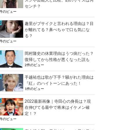
センチ？
2件のビュー
趣里がブサイクと言われる理由は？目
が離れてる？鼻ぺちゃで口も気にな
る？
2件のビュー
岡村隆史の休業理由はうつ病だった？
復帰してから性格が悪くなった説も
2件のビュー
手越祐也は歌が下手？騒がれた理由は
『紅』のハイトーンにあった！
1件のビュー
2022最新画像｜寺田心の身長は？現
在伸びてる最中で将来はイケメン確
定！？
1件のビュー