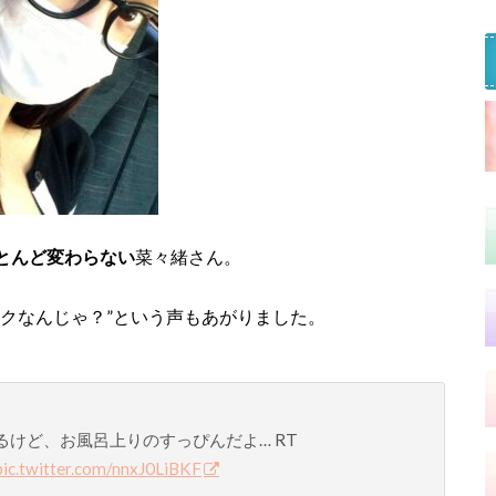
とんど変わらない
菜々緒さん。
クなんじゃ？”という声もあがりました。
けど、お風呂上りのすっぴんだよ… RT
pic.twitter.com/nnxJ0LiBKF