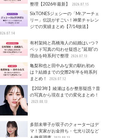
整理【2026年最新】
2026.07.15
SixTONESジェシーの「Mr.アーチェ
リー」伝説がすごい！神業チャレン
ジでの実績まとめ【7/14放送】
026.07.14
有村架純と髙橋海人の結婚はいつ？
ベッド写真の匂わせ疑惑と“延期”の
理由を時系列で整理
2026.07.13
亀梨和也と田中みな実の馴れ初め
は？結婚までの交際2年半を時系列
まとめ！
2026.07.12
【2023年】綾瀬はるか整形疑惑？昔
の写真から現在までの変化まとめ！
2023.08.13
多部未華子が双子のクォーターはデ
マ！実家がお金持ち・七光り説など
も徹底調査
2023.08.13