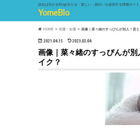
読めば分かるBlog!分かる・楽しい・面白いを提供する情報サイト
YomeBlo
HOME
俳優・女優
画像｜菜々緒のすっぴんが別人！昔と
2021.04.15
2023.02.04
画像｜菜々緒のすっぴんが別
イク？