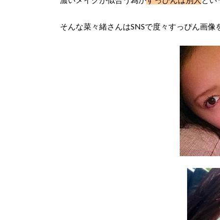
そんな菜々緒さんはSNSで度々すっぴん画像