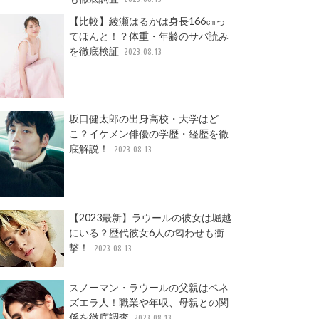
【比較】綾瀬はるかは身長166㎝っ
てほんと！？体重・年齢のサバ読み
を徹底検証
2023.08.13
坂口健太郎の出身高校・大学はど
こ？イケメン俳優の学歴・経歴を徹
底解説！
2023.08.13
【2023最新】ラウールの彼女は堀越
にいる？歴代彼女6人の匂わせも衝
撃！
2023.08.13
スノーマン・ラウールの父親はベネ
ズエラ人！職業や年収、母親との関
係を徹底調査
2023.08.13