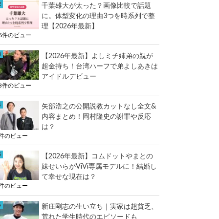
e
千葉雄大が太った？画像比較で話題
k
に。体型変化の理由3つを時系列で整
r
理【2026年最新】
26件のビュー
【2026年最新】よしミチ姉弟の親が
超金持ち！台湾ハーフで弟よしあきは
アイドルデビュー
13件のビュー
矢部浩之の公開説教カットなし全文&
内容まとめ！岡村隆史の謝罪や反応
は？
6件のビュー
【2026年最新】コムドットやまとの
妹せいらがViVi専属モデルに！結婚し
て幸せな現在は？
4件のビュー
新庄剛志の生い立ち｜実家は超貧乏、
荒れた学生時代のエピソードも