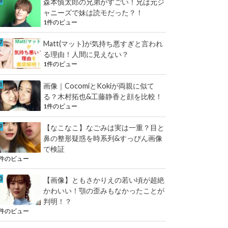
森本慎太郎の兄弟がすごい！兄は元ジ
ャニーズで妹は読モだった？！
1件のビュー
Matt(マット)が気持ち悪すぎと言われ
る理由！人間に見えない？
1件のビュー
画像｜CocomiとKokiが両親に似て
る？木村拓也&工藤静香と顔を比較！
1件のビュー
【なこなこ】なごみは実は一重？目と
鼻の整形疑惑を時系列&すっぴん画像
で検証
1件のビュー
【画像】ともさかりえの若い頃が超絶
かわいい！顎の歪みもなかったことが
判明！？
1件のビュー