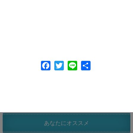
F
T
Li
共
ac
w
n
有
e
itt
e
b
er
o
o
k
あなたにオススメ