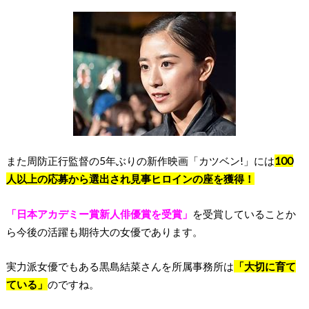
また周防正行監督の5年ぶりの新作映画「カツベン!」には
100
人以上の応募から選出され見事ヒロインの座を獲得！
「日本アカデミー賞新人俳優賞を受賞」
を受賞していることか
ら今後の活躍も期待大の女優であります。
実力派女優でもある黒島結菜さんを所属事務所は
「大切に育て
ている」
のですね。