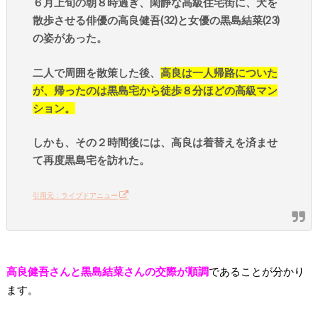
６月上旬の朝８時過ぎ、閑静な高級住宅街に、犬を
散歩させる俳優の高良健吾(32)と女優の黒島結菜(23)
の姿があった。
二人で周囲を散策した後、
高良は一人帰路についた
が、帰ったのは黒島宅から徒歩８分ほどの高級マン
ション。
しかも、その２時間後には、高良は着替えを済ませ
て再度黒島宅を訪れた。
引用元：ライブドアニュー
高良健吾さんと黒島結菜さんの交際が順調
であることが分かり
ます。