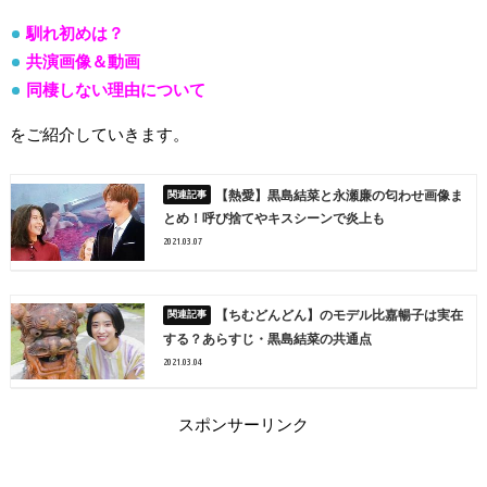
馴れ初めは？
共演画像＆動画
同棲しない理由について
をご紹介していきます。
【熱愛】黒島結菜と永瀬廉の匂わせ画像ま
とめ！呼び捨てやキスシーンで炎上も
2021.03.07
【ちむどんどん】のモデル比嘉暢子は実在
する？あらすじ・黒島結菜の共通点
2021.03.04
スポンサーリンク