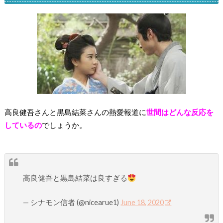
高良健吾さんと黒島結菜さんの熱愛報道に
世間はどんな反応を
しているの
でしょうか。
高良健吾と黒島結菜は良すぎる
— シナモン信者 (@nicearue1)
June 18, 2020