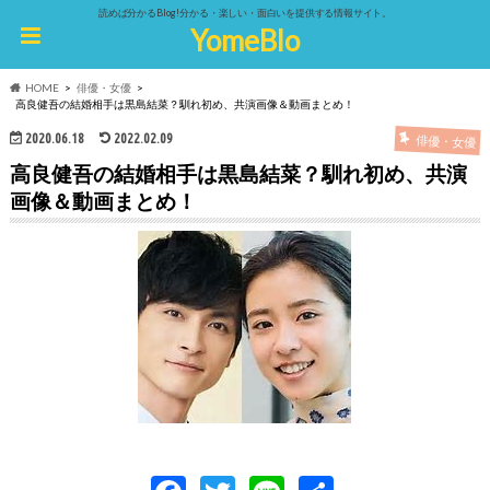
読めば分かるBlog!分かる・楽しい・面白いを提供する情報サイト。
YomeBlo
HOME
俳優・女優
高良健吾の結婚相手は黒島結菜？馴れ初め、共演画像＆動画まとめ！
2020.06.18
2022.02.09
俳優・女優
高良健吾の結婚相手は黒島結菜？馴れ初め、共演
画像＆動画まとめ！