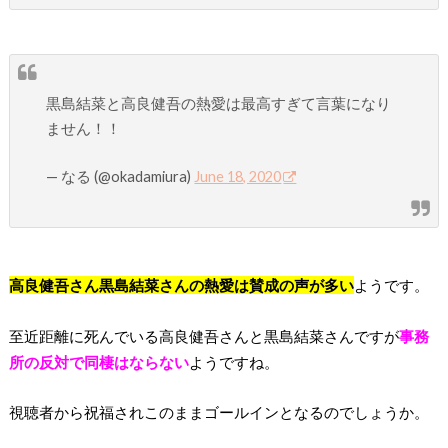
黒島結菜と高良健吾の熱愛は最高すぎて言葉になり
ません！！
— なる (@okadamiura)
June 18, 2020
高良健吾さん黒島結菜さんの熱愛は賛成の声が多い
ようです。
至近距離に死んでいる高良健吾さんと黒島結菜さんですが
事務
所の反対で同棲はならない
ようですね。
視聴者から祝福されこのままゴールインとなるのでしょうか。