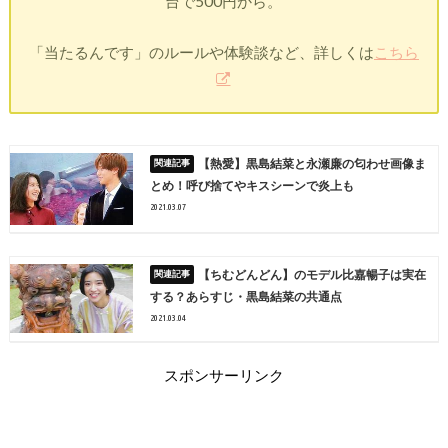
台で500円から。
「当たるんです」のルールや体験談など、詳しくは
こちら
【熱愛】黒島結菜と永瀬廉の匂わせ画像ま
とめ！呼び捨てやキスシーンで炎上も
2021.03.07
【ちむどんどん】のモデル比嘉暢子は実在
する？あらすじ・黒島結菜の共通点
2021.03.04
スポンサーリンク