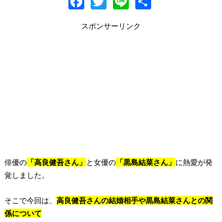
F
T
Li
共
ac
w
n
有
スポンサーリンク
e
itt
e
b
er
o
o
k
俳優の
「高良健吾さん」
と女優の
「黒島結菜さん」
に熱愛が発
覚しました。
そこで今回は、
高良健吾さんの結婚相手や黒島結菜さんとの関
係について