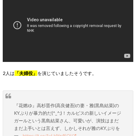
2人は
「夫婦役」
を演じていましたそうです。
『花燃ゆ』高杉晋作(高良健吾)の妻・雅(黒島結菜)の
KYぶりが暴力的だ(^_^;)！カルピスの新しいイメージ
ガールという黒島結菜さん、可愛いが、演技はまだ
まだ上手いとは言えず、しかしそれが雅のKYぶりを
一…
https://t.co/1vLHYg4SOI