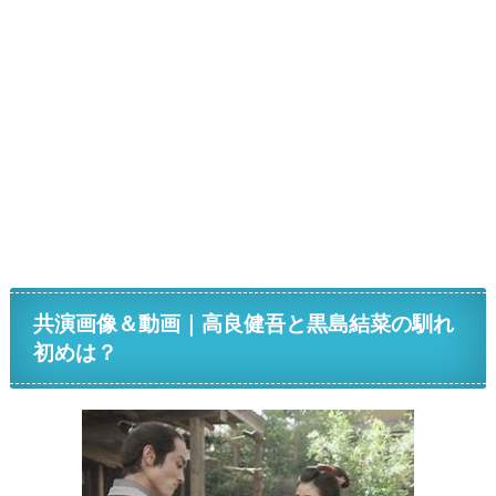
共演画像＆動画｜高良健吾と黒島結菜の馴れ
初めは？