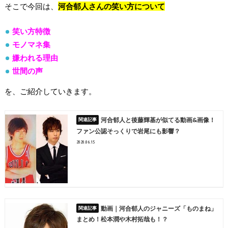
そこで今回は、
河合郁人さんの笑い方について
笑い方特徴
モノマネ集
嫌われる理由
世間の声
を、ご紹介していきます。
河合郁人と後藤輝基が似てる動画&画像！
ファン公認そっくりで岩尾にも影響？
2020.06.15
動画｜河合郁人のジャニーズ「ものまね」
まとめ！松本潤や木村拓哉も！？