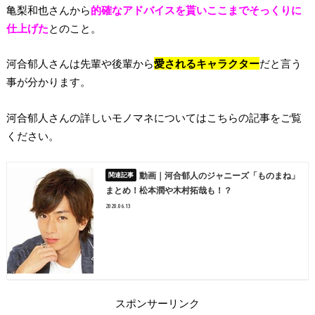
亀梨和也さんから
的確なアドバイスを貰いここまでそっくりに
仕上げた
とのこと。
河合郁人さんは先輩や後輩から
愛されるキャラクター
だと言う
事が分かります。
河合郁人さんの詳しいモノマネについてはこちらの記事をご覧
ください。
動画｜河合郁人のジャニーズ「ものまね」
まとめ！松本潤や木村拓哉も！？
2020.06.13
スポンサーリンク