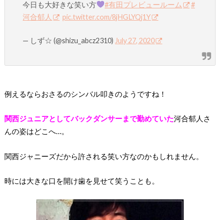
今日も大好きな笑い方
#有田プレビュールーム
#
河合郁人
pic.twitter.com/8jHGLYQj1Y
— しず☆ (@shizu_abcz2310)
July 27, 2020
例えるならおさるのシンバル叩きのようですね！
関西ジュニアとしてバックダンサーまで勤めていた
河合郁人さ
んの姿はどこへ…。
関西ジャニーズだから許される笑い方なのかもしれません。
時には大きな口を開け歯を見せて笑うことも。