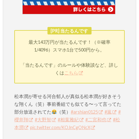
[PR] 当たるんです
最大143万円が当たるんです！（※確率
1/4096）スマホ1台で500円から。
「当たるんです」のルールや体験談など、詳し
くは
こちら
松本潤が寄せる河合郁人が真似る松本潤が好きそう
な翔くん（笑）事前番組でも似てる〜って言ってた
部分放送されてた
（笑）
#arshian0125
#嵐
#
櫻井翔
#大野智
#相葉雅紀
#二宮和也
#松
本潤
pic.twitter.com/KOJnCgONcX