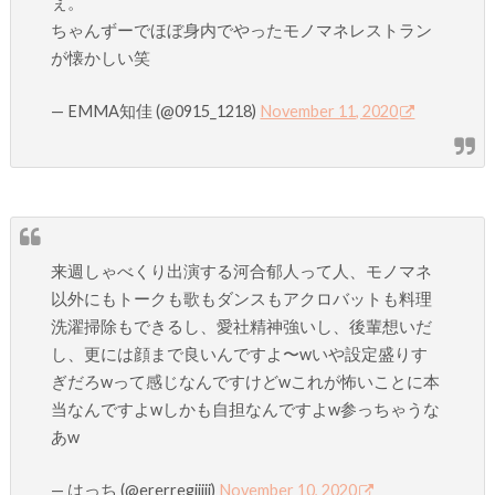
ぇ。
ちゃんずーでほぼ身内でやったモノマネレストラン
が懐かしい笑
— EMMA知佳 (@0915_1218)
November 11, 2020
来週しゃべくり出演する河合郁人って人、モノマネ
以外にもトークも歌もダンスもアクロバットも料理
洗濯掃除もできるし、愛社精神強いし、後輩想いだ
し、更には顔まで良いんですよ〜wいや設定盛りす
ぎだろwって感じなんですけどwこれが怖いことに本
当なんですよwしかも自担なんですよw参っちゃうな
あw
— はっち (@ererregjjjjj)
November 10, 2020