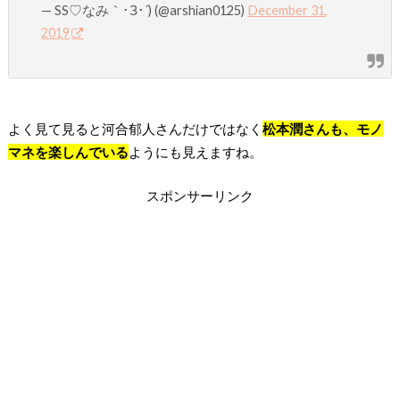
— SS♡なみ｀･З･´) (@arshian0125)
December 31,
2019
よく見て見ると河合郁人さんだけではなく
松本潤さんも、モノ
マネを楽しんでいる
ようにも見えますね。
スポンサーリンク