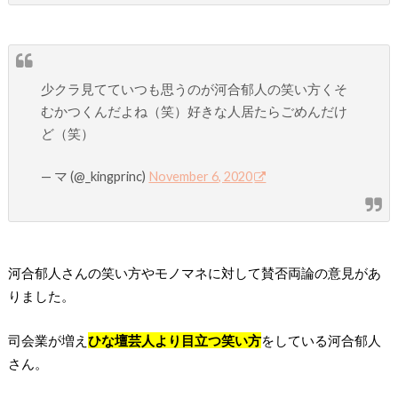
少クラ見てていつも思うのが河合郁人の笑い方くそ
むかつくんだよね（笑）好きな人居たらごめんだけ
ど（笑）
— マ (@_kingprinc)
November 6, 2020
河合郁人さんの笑い方やモノマネに対して賛否両論の意見があ
りました。
司会業が増え
ひな壇芸人より目立つ笑い方
をしている河合郁人
さん。