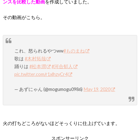
ンスを比較した動画
を作成していました。
その動画がこちら。
これ、怒られるやつww
#ものまね
歌は
#木村拓哉
踊りは
#松本潤
#河合郁人
pic.twitter.com/r1xlhzyCr4
— あずにゃん (@mogumogu0986)
May 19, 2020
火の打ちどころがないほどそっくりに仕上げています。
スポンサーリンク