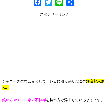
F
T
Li
共
ac
w
n
有
スポンサーリンク
e
itt
e
b
er
o
o
k
ジャニーズの司会者としてテレビに引っ張りだこの
河合郁人さ
ん。
笑い方やモノマネに不快感
を持つ方が浮上しているようです。