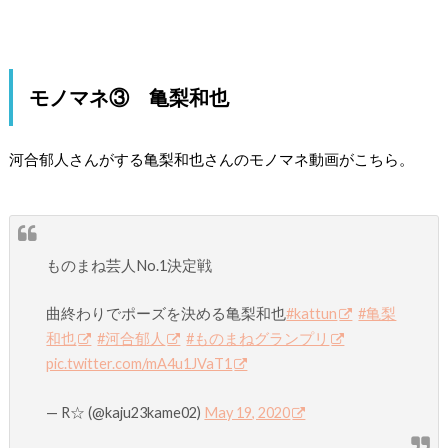
モノマネ③ 亀梨和也
河合郁人さんがする亀梨和也さんのモノマネ動画がこちら。
ものまね芸人No.1決定戦
曲終わりでポーズを決める亀梨和也
#kattun
#亀梨
和也
#河合郁人
#ものまねグランプリ
pic.twitter.com/mA4u1JVaT1
— R☆ (@kaju23kame02)
May 19, 2020