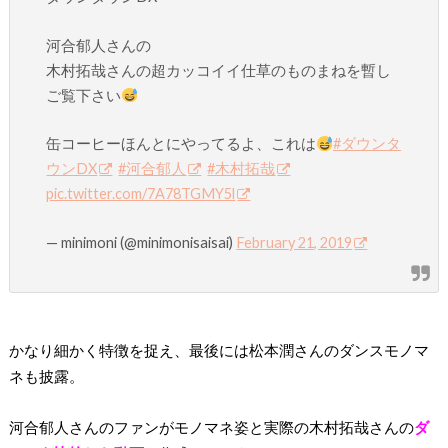
河合郁人さんの
木村拓哉さんの超カッコイイ仕草のものまねを暫し
ご覧下さい
缶コーヒーほんとにやってるよ、これは
#ダウンタ
ウンDX
#河合郁人
#木村拓哉
pic.twitter.com/7A78TGMY5l
— minimoni (@minimonisaisai)
February 21, 2019
かなり細かく特徴を捉え、最後には松本潤さんのダンスモノマ
ネも披露。
河合郁人さんのファンがモノマネ姿と実際の木村拓哉さんの
ダ