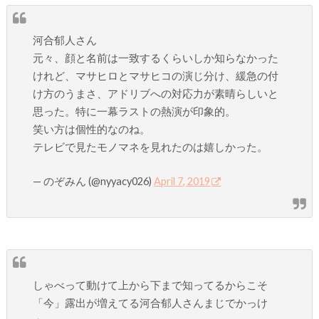
河合郁人さん
元々、顔と名前は一致するくらいしか知らなかった
けれど、マサヒロとマサヒコの演じ分け、緩急の付
け方のうまさ、アドリブへの対応力が素晴らしいと
思った。特に一幕ラストの熱演が印象的。
笑い方は個性的なのね。
テレビで見たモノマネを見れたのは嬉しかった。
— のぞみん (@nyyacy026)
April 7, 2019
しゃべって動けて上から下まで知ってるからこそ
「今」露出が増えてる河合郁人さんまじでかっけ