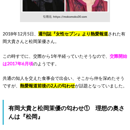
引用元: https://mokomoko30.com
2018年12月5日、
週刊誌『女性セブン』より熱愛報道
された有
岡大貴さんと松岡茉優さん。
この時すでに、交際から1年半経っていたそうなので、
交際開始
は2017年6月頃
のようです。
共通の知人を交えた食事会で出会い、そこから仲を深めたそう
ですが、
熱愛報道前後の2人の匂わせ
が話題となっていました。
有岡大貴と松岡茉優の匂わせ① 理想の奥さ
んは『松岡』