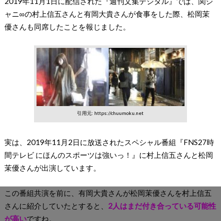
2019年11月1日に配信された『週刊文集デジタル』では、関ジ
ャニ∞の村上信五さんと有岡大貴さんが食事をした際、松岡茉
優さんも同席したことを報じました。
引用元: https://chuumoku.net
実は、2019年11月2日に放送されたスペシャル番組『FNS27時
間テレビ にほんのスポーツは強いっ！』に村上信五さんと松岡
茉優さんが出演しています。
この番組共演を前に、有岡大貴さんが松岡茉優さんを村上信五
さんに紹介していたとすると、
2人はまだ付き合っている可能性
が高い
ですね。