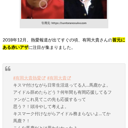
引用元: https://suntoranosuke.com
2018年12月、熱愛報道が出てすぐの頃、有岡大貴さんの
首元に
ある赤いアザ
に注目が集まりました。
#有岡大貴熱愛
#有岡大貴
キスマ付けながら日常生活送ってる人…馬鹿かよ。
アイドル辞めたらどう？何年間も有岡応援してるフ
ァンがこれ見てこの先も応援するって
思う？！頭冷やして考えよ。
キスマーク付けながらアイドル務まらないよ…てか
馬鹿？！
こんな馬鹿だとは思わなかったよ