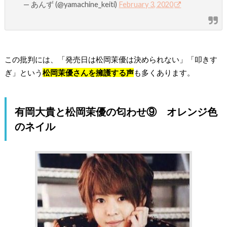
— あんず (@yamachine_keiti)
February 3, 2020
この批判には、「発売日は松岡茉優は決められない」「叩きす
ぎ」という
松岡茉優さんを擁護する声
も多くあります。
有岡大貴と松岡茉優の匂わせ⑨ オレンジ色
のネイル