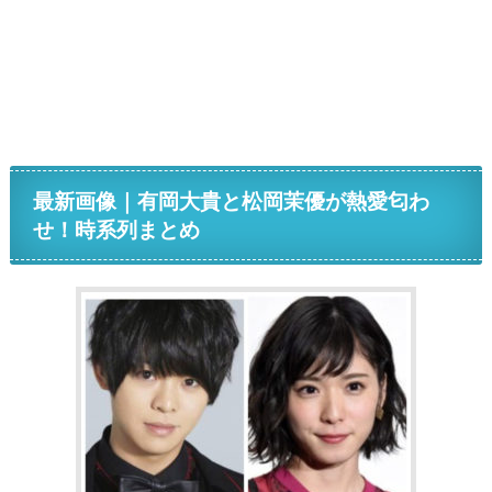
最新画像｜有岡大貴と松岡茉優が熱愛匂わ
せ！時系列まとめ