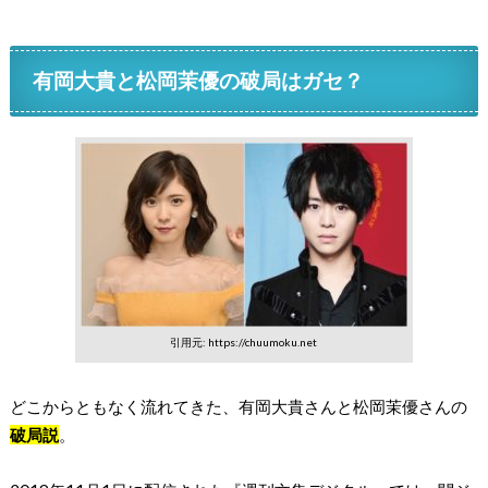
有岡大貴と松岡茉優の破局はガセ？
引用元: https://chuumoku.net
どこからともなく流れてきた、有岡大貴さんと松岡茉優さんの
破局説
。