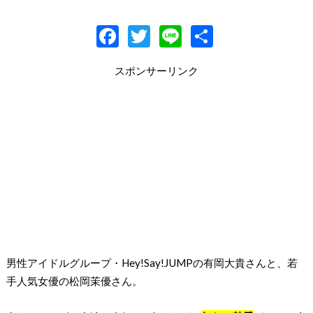
F
T
Li
共
ac
w
n
有
スポンサーリンク
e
itt
e
b
er
o
o
k
男性アイドルグループ・Hey!Say!JUMPの有岡大貴さんと、若
手人気女優の松岡茉優さん。