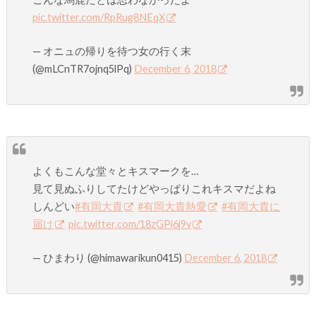
pic.twitter.com/RpRug8NEqX
— オニュの帰りを待つ女の行く末
(@mLCnTR7ojnq5lPq)
December 6, 2018
よくもこんな堂々とキスマークを…
見て見ぬふりしてたけどやっぱりこれキスマだよね
しんどい
#有岡大貴
#有岡大貴熱愛
#有岡大貴に
届け
pic.twitter.com/18zGPi6j9v
— ひまわり (@himawarikun0415)
December 6, 2018