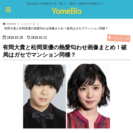
読めば分かるBlog!分かる・楽しい・面白いを提供する情報サイト。
YomeBlo
HOME
ジャニーズ
有岡大貴と松岡茉優の熱愛匂わせ画像まとめ！破局はガセでマンション同棲？
2020.05.20
2020.05.22
ジャニーズ
有岡大貴と松岡茉優の熱愛匂わせ画像まとめ！破
局はガセでマンション同棲？