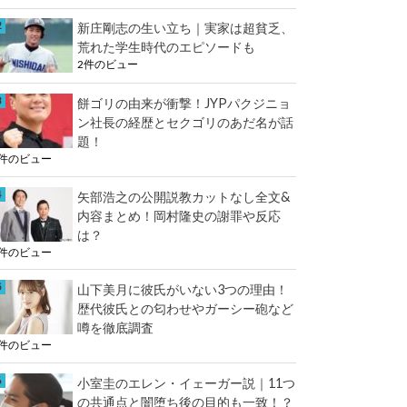
e
k
新庄剛志の生い立ち｜実家は超貧乏、
r
荒れた学生時代のエピソードも
2件のビュー
餅ゴリの由来が衝撃！JYPパクジニョ
ン社長の経歴とセクゴリのあだ名が話
題！
2件のビュー
矢部浩之の公開説教カットなし全文&
内容まとめ！岡村隆史の謝罪や反応
は？
2件のビュー
山下美月に彼氏がいない3つの理由！
歴代彼氏との匂わせやガーシー砲など
噂を徹底調査
2件のビュー
小室圭のエレン・イェーガー説｜11つ
の共通点と闇堕ち後の目的も一致！？