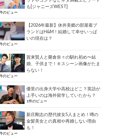
も[ジャニーズWEST]
1件のビュー
【2026年最新】休井美郷の部屋着ブ
ランドはH&M！結婚して幸せいっぱ
いの現在は？
1件のビュー
賀来賢人と榮倉奈々の馴れ初め〜結
婚、子供まで！キスシーン画像がたま
らない！
1件のビュー
優里の出身大学や高校はどこ？英語が
上手いのは海外留学していたから？
1件のビュー
新庄剛志の歴代彼女5人まとめ！噂の
金髪美女との真相や再婚しない理由
も！
1件のビュー