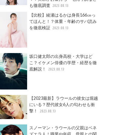
も徹底調査
2023.08.13
【比較】綾瀬はるかは身長166㎝っ
てほんと！？体重・年齢のサバ読み
を徹底検証
2023.08.13
坂口健太郎の出身高校・大学はど
こ？イケメン俳優の学歴・経歴を徹
底解説！
2023.08.13
【2023最新】ラウールの彼女は堀越
にいる？歴代彼女6人の匂わせも衝
撃！
2023.08.13
スノーマン・ラウールの父親はベネ
ズエラ人！職業や年収、母親との関