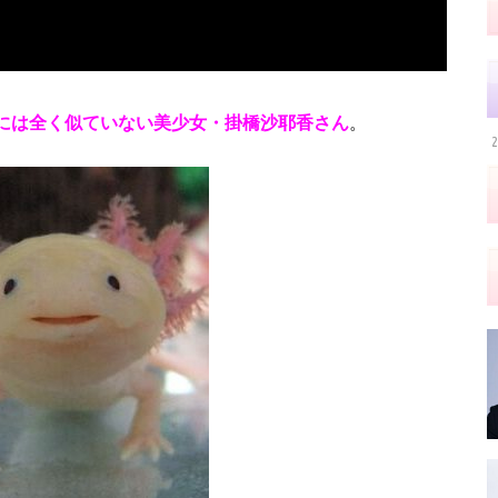
には全く似ていない美少女・掛橋沙耶香さん
。
2