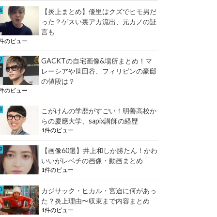
【炎上まとめ】優里はクズでヒモ男だ
った？ゲスい裏アカ流出、元カノの証
言も
1件のビュー
GACKTの自宅画像&場所まとめ！マ
レーシアや世田谷、フィリピンの豪邸
の値段は？
1件のビュー
こがけんの学歴がすごい！明善高校か
らの慶應大学、sapix講師の経歴
1件のビュー
【画像60選】井上和しか勝たん！かわ
いいがレベチの画像・動画まとめ
1件のビュー
カジサック・ヒカル・宮迫に何があっ
た？炎上理由〜収束まで内容まとめ
1件のビュー