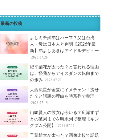
最新の投稿
よしミチ姉弟はハーフ？父は台湾
人・母は日本人と判明【2026年最
新】弟よしあきはアイドルデビュー
2026.07.26
紀平梨花が太った？と言われる理由
は。怪我からアイスダンス転向まで
の歩み
2026.07.20
大西流星が金髪にイメチェン！痩せ
た？と話題の理由を時系列で整理
2026.07.19
山﨑賢人の彼女は今いる？広瀬すず
との破局までを時系列で整理【キン
グダム公開】
2026.07.16
千葉雄大が太った？画像比較で話題