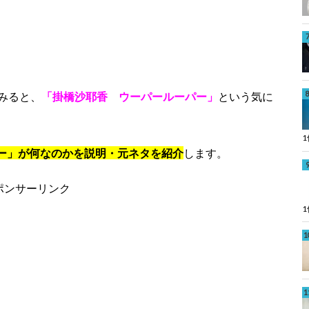
k
みると、
「掛橋沙耶香 ウーパールーパー」
という気に
ー」が何なのかを説明・元ネタを紹介
します。
ポンサーリンク