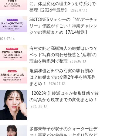
に。体型変化の理由3つを時系列で
整理【2026年最新】
2026.07.15
SixTONESジェシーの「Mr.アーチェ
リー」伝説がすごい！神業チャレン
ジでの実績まとめ【7/14放送】
026.07.14
有村架純と髙橋海人の結婚はいつ？
ベッド写真の匂わせ疑惑と“延期”の
理由を時系列で整理
2026.07.13
亀梨和也と田中みな実の馴れ初め
は？結婚までの交際2年半を時系列
まとめ！
2026.07.12
【2023年】綾瀬はるか整形疑惑？昔
の写真から現在までの変化まとめ！
2023.08.13
多部未華子が双子のクォーターはデ
マ！実家がお金持ち・七光り説など