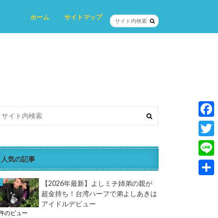
ホーム
サイトマップ
プロフィール
プライバシーポリシー
お問い合わせ
F
a
T
c
人気の記事
w
L
e
i
i
共
【2026年最新】よしミチ姉弟の親が
b
t
超金持ち！台湾ハーフで弟よしあきは
n
有
o
アイドルデビュー
t
e
3件のビュー
o