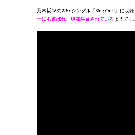
乃木坂46の23rdシングル『Sing Out!』に
ーにも選ばれ、現在注目されている
ようです