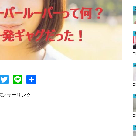
F
T
Li
共
c
w
n
有
ポンサーリンク
e
itt
e
b
er
o
o