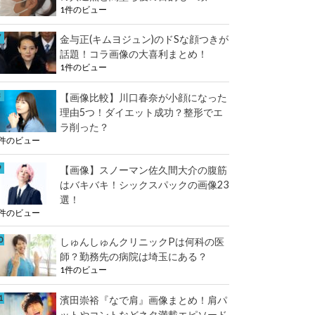
1件のビュー
金与正(キムヨジュン)のドSな顔つきが
話題！コラ画像の大喜利まとめ！
1件のビュー
【画像比較】川口春奈が小顔になった
理由5つ！ダイエット成功？整形でエ
ラ削った？
1件のビュー
【画像】スノーマン佐久間大介の腹筋
はバキバキ！シックスパックの画像23
選！
1件のビュー
しゅんしゅんクリニックPは何科の医
師？勤務先の病院は埼玉にある？
1件のビュー
濱田崇裕『なで肩』画像まとめ！肩パ
ットやコントなどネタ満載エピソード