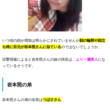
いつ頃の顔が増加は明らかにされていませんが
顔の輪郭や顔立
ち特に目元が岩本照さんに似ている
のではないでしょうか。
目撃情報によると岩本照さんの妹の現在は、
より一層美人
にな
っているそうです。
岩本照の弟
岩本照さんの弟の名前は
つばささん