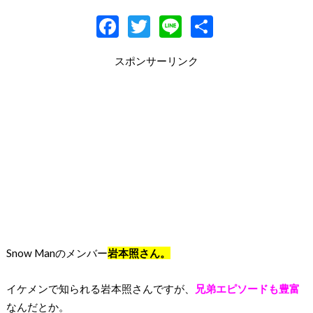
F
T
Li
共
ac
w
n
有
スポンサーリンク
e
itt
e
b
er
o
o
k
Snow Manのメンバー
岩本照さん。
イケメンで知られる岩本照さんですが、
兄弟エピソードも豊富
なんだとか。