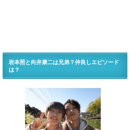
岩本照と向井康二は兄弟？仲良しエピソード
は？