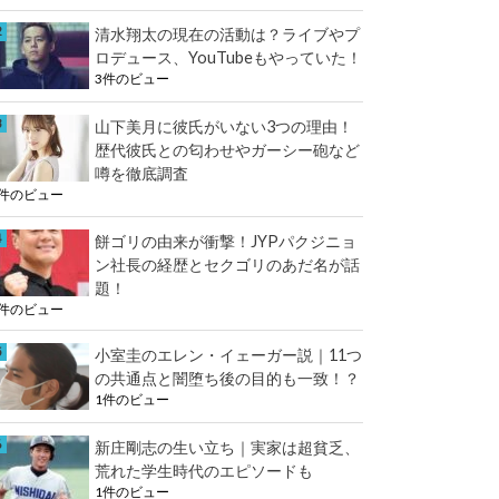
e
k
清水翔太の現在の活動は？ライブやプ
r
ロデュース、YouTubeもやっていた！
3件のビュー
山下美月に彼氏がいない3つの理由！
歴代彼氏との匂わせやガーシー砲など
噂を徹底調査
3件のビュー
餅ゴリの由来が衝撃！JYPパクジニョ
ン社長の経歴とセクゴリのあだ名が話
題！
2件のビュー
小室圭のエレン・イェーガー説｜11つ
の共通点と闇堕ち後の目的も一致！？
1件のビュー
新庄剛志の生い立ち｜実家は超貧乏、
荒れた学生時代のエピソードも
1件のビュー