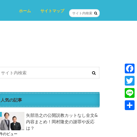
ホーム
サイトマップ
プロフィール
プライバシーポリシー
お問い合わせ
F
a
T
c
人気の記事
w
L
e
i
i
共
矢部浩之の公開説教カットなし全文&
b
t
内容まとめ！岡村隆史の謝罪や反応
n
有
o
は？
t
e
4件のビュー
o