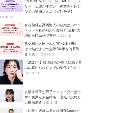
SixTONESジェシーの「Mr.アーチェ
リー」伝説がすごい！神業チャレン
ジでの実績まとめ【7/14放送】
026.07.14
有村架純と髙橋海人の結婚はいつ？
ベッド写真の匂わせ疑惑と“延期”の
理由を時系列で整理
2026.07.13
亀梨和也と田中みな実の馴れ初め
は？結婚までの交際2年半を時系列
まとめ！
2026.07.12
【2023年】綾瀬はるか整形疑惑？昔
の写真から現在までの変化まとめ！
2023.08.13
多部未華子が双子のクォーターはデ
マ！実家がお金持ち・七光り説など
も徹底調査
2023.08.13
【比較】綾瀬はるかは身長166㎝っ