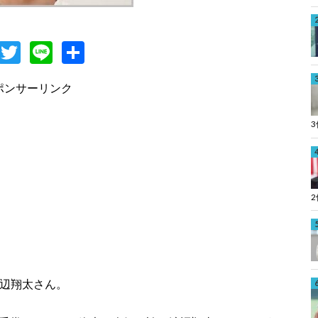
F
T
Li
共
c
w
n
有
ポンサーリンク
e
itt
e
b
er
o
o
k
渡辺翔太さん。