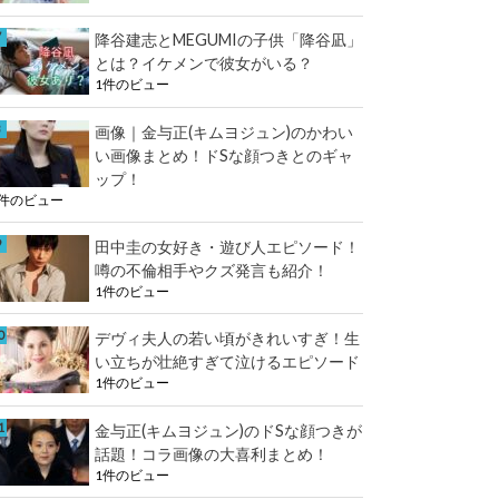
降谷建志とMEGUMIの子供「降谷凪」
とは？イケメンで彼女がいる？
1件のビュー
画像｜金与正(キムヨジュン)のかわい
い画像まとめ！ドSな顔つきとのギャ
ップ！
1件のビュー
田中圭の女好き・遊び人エピソード！
噂の不倫相手やクズ発言も紹介！
1件のビュー
デヴィ夫人の若い頃がきれいすぎ！生
い立ちが壮絶すぎて泣けるエピソード
1件のビュー
金与正(キムヨジュン)のドSな顔つきが
話題！コラ画像の大喜利まとめ！
1件のビュー