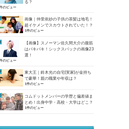
る？
1件のビュー
画像｜仲里依紗の子供の茶髪は地毛！
超イケメンでスカウトされていた！？
1件のビュー
【画像】スノーマン佐久間大介の腹筋
はバキバキ！シックスパックの画像23
選！
1件のビュー
東大王｜鈴木光の自宅(実家)が金持ち
で豪華！親の職業や年収は？
1件のビュー
コムドットメンバーの学歴と偏差値ま
とめ！出身中学・高校・大学はどこ？
1件のビュー