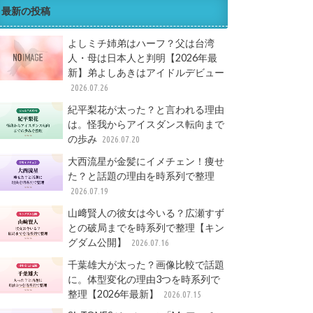
最新の投稿
よしミチ姉弟はハーフ？父は台湾
人・母は日本人と判明【2026年最
新】弟よしあきはアイドルデビュー
2026.07.26
紀平梨花が太った？と言われる理由
は。怪我からアイスダンス転向まで
の歩み
2026.07.20
大西流星が金髪にイメチェン！痩せ
た？と話題の理由を時系列で整理
2026.07.19
山﨑賢人の彼女は今いる？広瀬すず
との破局までを時系列で整理【キン
グダム公開】
2026.07.16
千葉雄大が太った？画像比較で話題
に。体型変化の理由3つを時系列で
整理【2026年最新】
2026.07.15