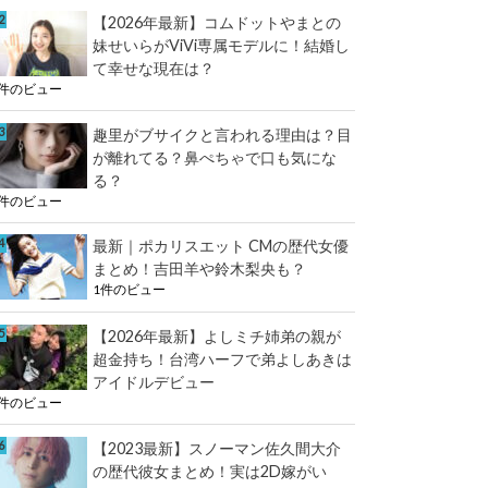
【2026年最新】コムドットやまとの
妹せいらがViVi専属モデルに！結婚し
て幸せな現在は？
1件のビュー
趣里がブサイクと言われる理由は？目
が離れてる？鼻ぺちゃで口も気にな
る？
1件のビュー
最新｜ポカリスエット CMの歴代女優
まとめ！吉田羊や鈴木梨央も？
1件のビュー
【2026年最新】よしミチ姉弟の親が
超金持ち！台湾ハーフで弟よしあきは
アイドルデビュー
1件のビュー
【2023最新】スノーマン佐久間大介
の歴代彼女まとめ！実は2D嫁がい