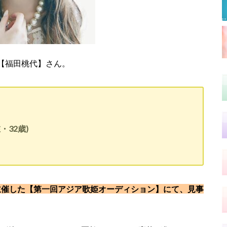
【福田桃代】さん。
・32歳)
」が主催した【第一回アジア歌姫オーディション】にて、見事