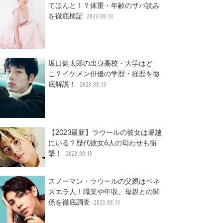
てほんと！？体重・年齢のサバ読み
を徹底検証
2023.08.13
坂口健太郎の出身高校・大学はど
こ？イケメン俳優の学歴・経歴を徹
底解説！
2023.08.13
【2023最新】ラウールの彼女は堀越
にいる？歴代彼女6人の匂わせも衝
撃！
2023.08.13
スノーマン・ラウールの父親はベネ
ズエラ人！職業や年収、母親との関
係を徹底調査
2023.08.13