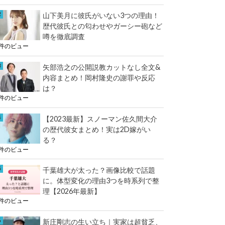
e
k
山下美月に彼氏がいない3つの理由！
r
歴代彼氏との匂わせやガーシー砲など
噂を徹底調査
3件のビュー
矢部浩之の公開説教カットなし全文&
内容まとめ！岡村隆史の謝罪や反応
は？
3件のビュー
【2023最新】スノーマン佐久間大介
の歴代彼女まとめ！実は2D嫁がい
る？
2件のビュー
千葉雄大が太った？画像比較で話題
に。体型変化の理由3つを時系列で整
理【2026年最新】
2件のビュー
新庄剛志の生い立ち｜実家は超貧乏、