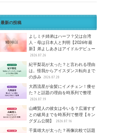
最新の投稿
よしミチ姉弟はハーフ？父は台湾
人・母は日本人と判明【2026年最
新】弟よしあきはアイドルデビュー
2026.07.26
紀平梨花が太った？と言われる理由
は。怪我からアイスダンス転向まで
の歩み
2026.07.20
大西流星が金髪にイメチェン！痩せ
た？と話題の理由を時系列で整理
2026.07.19
山﨑賢人の彼女は今いる？広瀬すず
との破局までを時系列で整理【キン
グダム公開】
2026.07.16
千葉雄大が太った？画像比較で話題