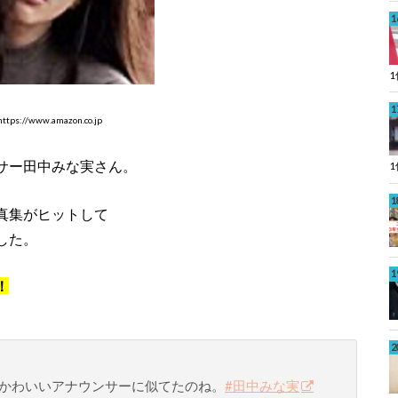
tps://www.amazon.co.jp
サー田中みな実さん。
真集がヒットして
した。
！
かわいいアナウンサーに似てたのね。
#田中みな実