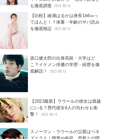
も徹底調査
2023.08.13
【比較】綾瀬はるかは身長166㎝っ
てほんと！？体重・年齢のサバ読み
を徹底検証
2023.08.13
坂口健太郎の出身高校・大学はど
こ？イケメン俳優の学歴・経歴を徹
底解説！
2023.08.13
【2023最新】ラウールの彼女は堀越
にいる？歴代彼女6人の匂わせも衝
撃！
2023.08.13
スノーマン・ラウールの父親はベネ
ズエラ人！職業や年収、母親との関