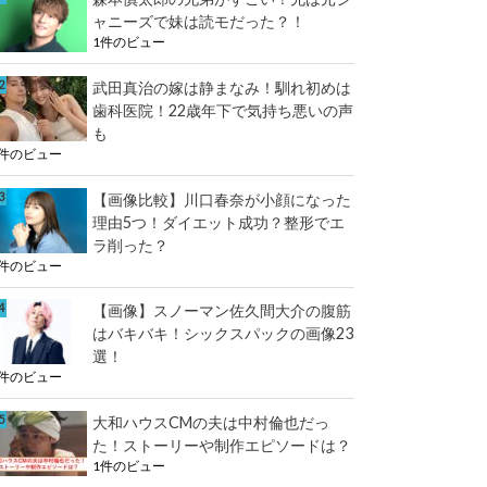
ャニーズで妹は読モだった？！
1件のビュー
武田真治の嫁は静まなみ！馴れ初めは
歯科医院！22歳年下で気持ち悪いの声
も
1件のビュー
【画像比較】川口春奈が小顔になった
理由5つ！ダイエット成功？整形でエ
ラ削った？
1件のビュー
【画像】スノーマン佐久間大介の腹筋
はバキバキ！シックスパックの画像23
選！
1件のビュー
大和ハウスCMの夫は中村倫也だっ
た！ストーリーや制作エピソードは？
1件のビュー