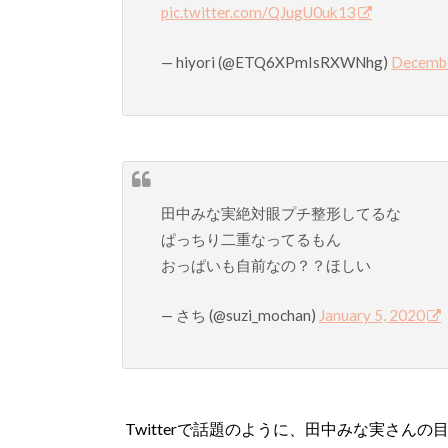
pic.twitter.com/QJugU0uk13
— hiyori (@ETQ6XPmIsRXWNhg)
Decembe
田中みな実絶対眼プチ整形してるな
ぱっちり二重なってるもん
おっぱいも自前なの？？ほしい
— さち (@suzi_mochan)
January 5, 2020
Twitterで話題のように、田中みな実さんの