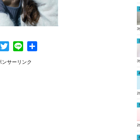
F
T
Li
共
c
w
n
有
ポンサーリンク
e
itt
e
b
er
o
o
k