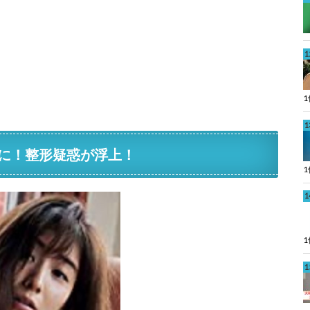
に！整形疑惑が浮上！