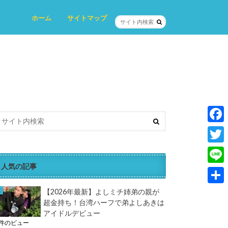
ホーム
サイトマップ
プロフィール
プライバシーポリシー
お問い合わせ
F
a
T
c
人気の記事
w
L
e
i
i
共
【2026年最新】よしミチ姉弟の親が
b
t
超金持ち！台湾ハーフで弟よしあきは
n
有
o
アイドルデビュー
t
e
6件のビュー
o