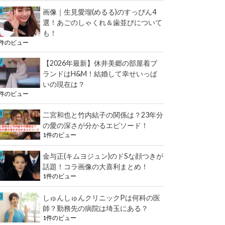
画像｜生見愛瑠(めるる)のすっぴん4
選！あごのしゃくれ＆歯並びについて
も！
1件のビュー
【2026年最新】休井美郷の部屋着ブ
ランドはH&M！結婚して幸せいっぱ
いの現在は？
1件のビュー
二宮和也と竹内結子の関係は？23年分
の愛の深さが分かるエピソード！
1件のビュー
金与正(キムヨジュン)のドSな顔つきが
話題！コラ画像の大喜利まとめ！
1件のビュー
しゅんしゅんクリニックPは何科の医
師？勤務先の病院は埼玉にある？
1件のビュー