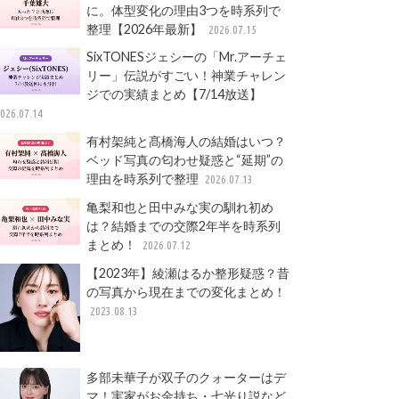
に。体型変化の理由3つを時系列で
整理【2026年最新】
2026.07.15
SixTONESジェシーの「Mr.アーチェ
リー」伝説がすごい！神業チャレン
ジでの実績まとめ【7/14放送】
026.07.14
有村架純と髙橋海人の結婚はいつ？
ベッド写真の匂わせ疑惑と“延期”の
理由を時系列で整理
2026.07.13
亀梨和也と田中みな実の馴れ初め
は？結婚までの交際2年半を時系列
まとめ！
2026.07.12
【2023年】綾瀬はるか整形疑惑？昔
の写真から現在までの変化まとめ！
2023.08.13
多部未華子が双子のクォーターはデ
マ！実家がお金持ち・七光り説など