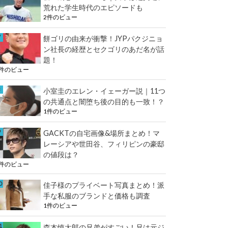
荒れた学生時代のエピソードも
2件のビュー
餅ゴリの由来が衝撃！JYPパクジニョ
ン社長の経歴とセクゴリのあだ名が話
題！
2件のビュー
小室圭のエレン・イェーガー説｜11つ
の共通点と闇堕ち後の目的も一致！？
1件のビュー
GACKTの自宅画像&場所まとめ！マ
レーシアや世田谷、フィリピンの豪邸
の値段は？
1件のビュー
佳子様のプライベート写真まとめ！派
手な私服のブランドと価格も調査
1件のビュー
森本慎太郎の兄弟がすごい！兄は元ジ