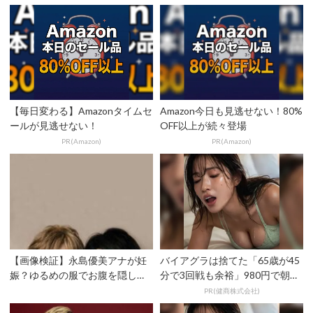
【毎日変わる】Amazonタイムセ
Amazon今日も見逃せない！80%
ールが見逃せない！
OFF以上が続々登場
PR(Amazon)
PR(Amazon)
【画像検証】永島優美アナが妊
バイアグラは捨てた「65歳が45
娠？ゆるめの服でお腹を隠して
分で3回戦も余裕」980円で朝ま
いる？
で絶好調！
PR(健商株式会社)