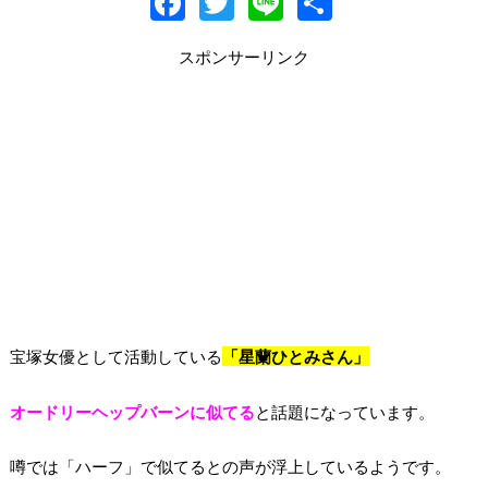
F
T
Li
共
ac
w
n
有
スポンサーリンク
e
itt
e
b
er
o
o
k
宝塚女優として活動している
「星蘭ひとみさん」
オードリーヘップバーンに似てる
と話題になっています。
噂では「ハーフ」で似てるとの声が浮上しているようです。