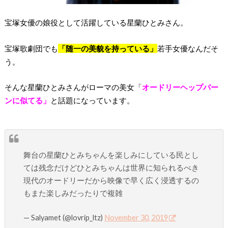
宝塚女優の娘役として活躍している星蘭ひとみさん。
宝塚歌劇団でも
「随一の美貌を持っている」
若手女優なんだそ
う。
そんな星蘭ひとみさんがローマの美女「
オードリーヘップバー
ンに似てる」
と話題になっています。
舞台の星蘭ひとみちゃんを楽しみにしている民とし
ては残念だけどひとみちゃんは世界に知られるべき
現代のオードリーだから映像で早く広く浸透するの
もまた楽しみだったりで複雑
— Salyamet (@lovrip_ltz)
November 30, 2019