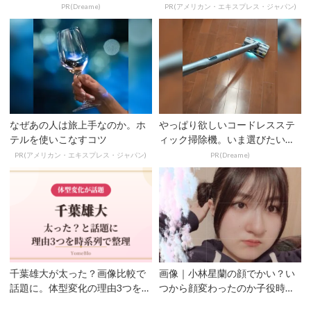
ない
PR(Dreame)
PR(アメリカン・エキスプレス・ジャパン)
なぜあの人は旅上手なのか。ホ
やっぱり欲しいコードレスステ
テルを使いこなすコツ
ィック掃除機。いま選びたいの
は？
PR(アメリカン・エキスプレス・ジャパン)
PR(Dreame)
千葉雄大が太った？画像比較で
画像｜小林星蘭の顔でかい？い
話題に。体型変化の理由3つを時
つから顔変わったのか子役時代
系列で整理【2026年...
から時系列比較