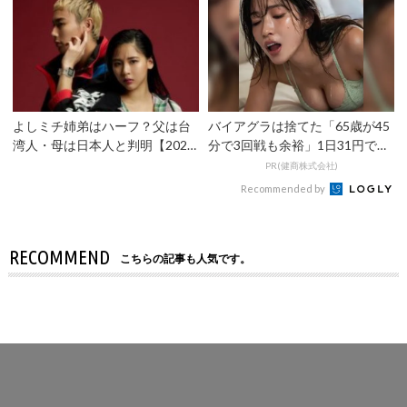
よしミチ姉弟はハーフ？父は台
バイアグラは捨てた「65歳が45
湾人・母は日本人と判明【2026
分で3回戦も余裕」1日31円で朝
年最新】弟よしあきは...
まで絶好調！
PR(健商株式会社)
Recommended by
RECOMMEND
こちらの記事も人気です。