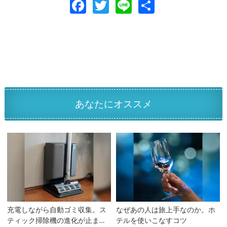
F
T
Li
共
ac
w
n
有
e
itt
e
b
er
o
o
k
あなたにオススメ
充電しながら自動ゴミ収集。ス
なぜあの人は旅上手なのか。ホ
ティック掃除機の進化が止まら
テルを使いこなすコツ