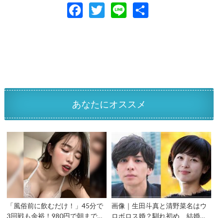
F
T
Li
共
ac
w
n
有
e
itt
e
b
er
o
o
k
あなたにオススメ
「風俗前に飲むだけ！」45分で
画像｜生田斗真と清野菜名はウ
3回戦も余裕！980円で朝まで絶
ロボロス婚？馴れ初め、結婚ま