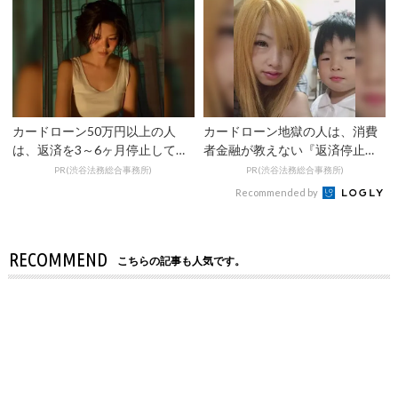
カードローン50万円以上の人
カードローン地獄の人は、消費
は、返済を3～6ヶ月停止して
者金融が教えない『返済停止し
『大幅に減額してから返済...
て減額・免除する方法』で...
PR(渋谷法務総合事務所)
PR(渋谷法務総合事務所)
Recommended by
RECOMMEND
こちらの記事も人気です。