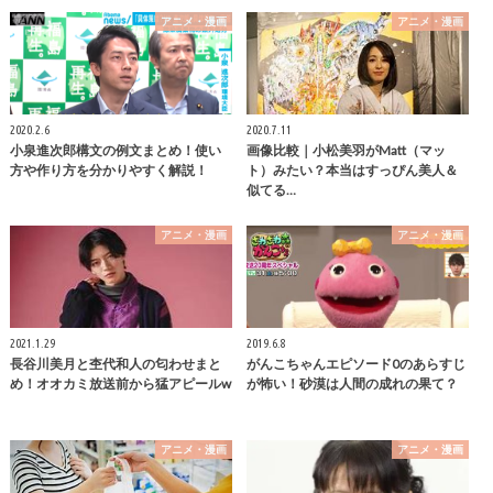
アニメ・漫画
アニメ・漫画
2020.2.6
2020.7.11
小泉進次郎構文の例文まとめ！使い
画像比較｜小松美羽がMatt（マッ
方や作り方を分かりやすく解説！
ト）みたい？本当はすっぴん美人＆
似てる…
アニメ・漫画
アニメ・漫画
2021.1.29
2019.6.8
長谷川美月と杢代和人の匂わせまと
がんこちゃんエピソード0のあらすじ
め！オオカミ放送前から猛アピールw
が怖い！砂漠は人間の成れの果て？
アニメ・漫画
アニメ・漫画