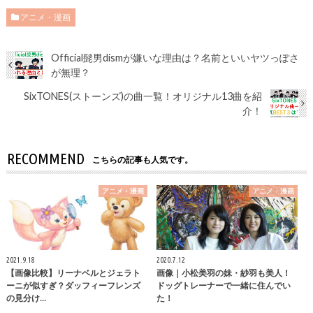
アニメ・漫画
Official髭男dismが嫌いな理由は？名前といいヤツっぽさ
が無理？
SixTONES(ストーンズ)の曲一覧！オリジナル13曲を紹
介！
RECOMMEND
こちらの記事も人気です。
アニメ・漫画
アニメ・漫画
2021.9.18
2020.7.12
【画像比較】リーナベルとジェラト
画像｜小松美羽の妹・紗羽も美人！
ーニが似すぎ？ダッフィーフレンズ
ドッグトレーナーで一緒に住んでい
の見分け…
た！