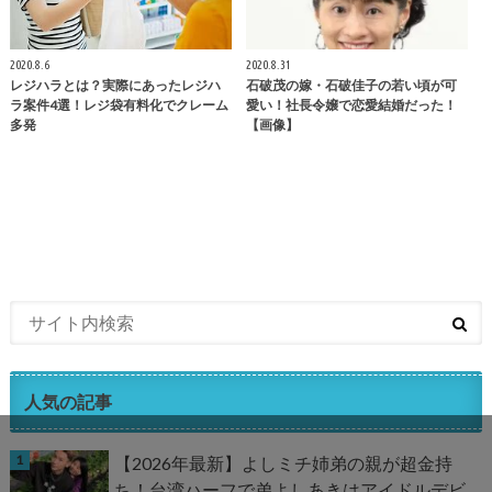
2020.8.6
2020.8.31
レジハラとは？実際にあったレジハ
石破茂の嫁・石破佳子の若い頃が可
ラ案件4選！レジ袋有料化でクレーム
愛い！社長令嬢で恋愛結婚だった！
多発
【画像】
人気の記事
【2026年最新】よしミチ姉弟の親が超金持
ち！台湾ハーフで弟よしあきはアイドルデビ