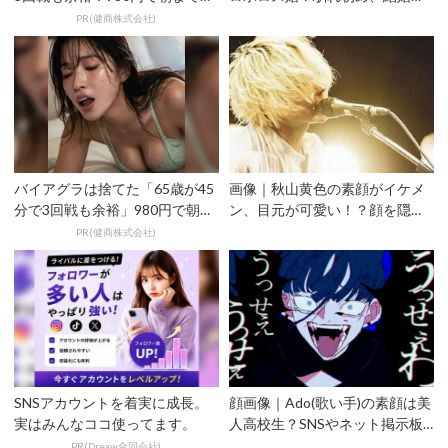
好調
で5年かかった理由とは
PR(健商株式会社)
バイアグラは捨てた「65歳が45
画像｜秋山黄色の素顔がイケメ
分で3回戦も余裕」980円で朝ま
ン、目元が可愛い！？顔を隠す
で絶好調！
理由は？
PR(健商株式会社)
SNSアカウントを着実に成長。
顔画像｜Ado(歌い手)の素顔は美
実はみんなココ使ってます。
人高校生？SNSやネット掲示板
で顔バレか
PR(Dreaw合同会社)