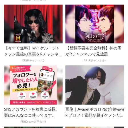
【今すぐ無料】マイケル・ジャ
【登録不要＆完全無料】神の雫
クソン最後の真実をRチャンネル
がRチャンネルで見放題
で
PR(Rチャンネル)
PR(Rチャンネル)
SNSアカウントを着実に成長。
画像｜Ayase(ボカロP)の年齢&wi
実はみんなココ使ってます。
kiプロフ！素顔が超イケメンだ
った！[Y...
PR(Dreaw合同会社)