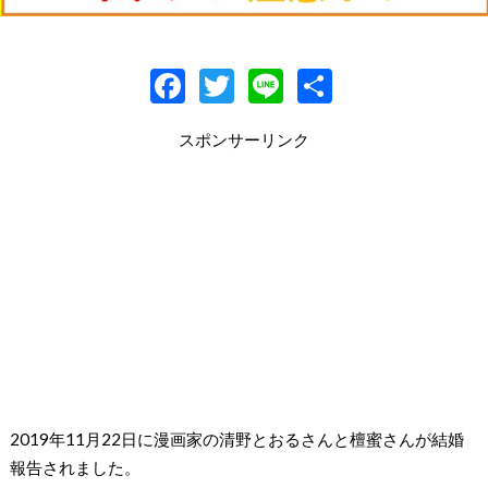
F
T
Li
共
ac
w
n
有
スポンサーリンク
e
itt
e
b
er
o
o
k
2019年11月22日に漫画家の清野とおるさんと檀蜜さんが結婚
報告されました。