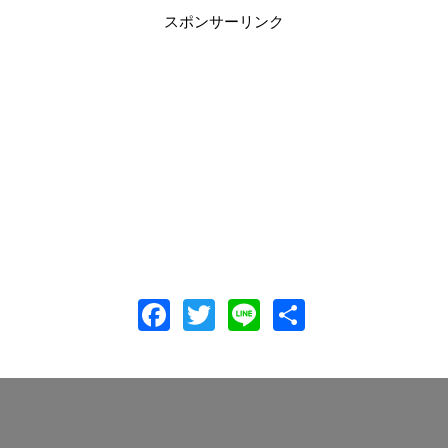
スポンサーリンク
F
T
Li
共
ac
w
n
有
e
itt
e
b
er
o