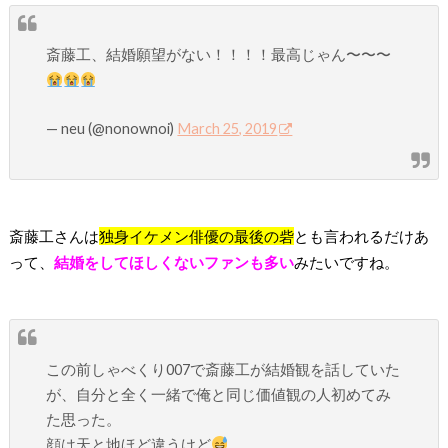
斎藤工、結婚願望がない！！！！最高じゃん〜〜〜
— neu (@nonownoi)
March 25, 2019
斎藤工さんは
独身イケメン俳優の最後の砦
とも言われるだけあ
って、
結婚をしてほしくないファンも多い
みたいですね。
この前しゃべくり007で斎藤工が結婚観を話していた
が、自分と全く一緒で俺と同じ価値観の人初めてみ
た思った。
顔は天と地ほど違うけど