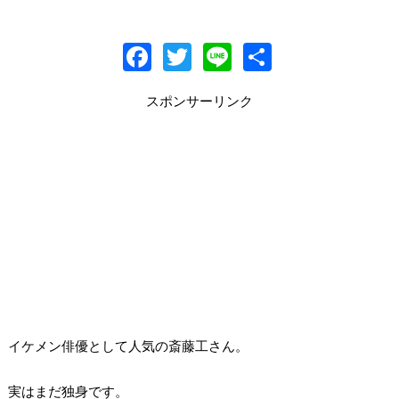
F
T
Li
共
ac
w
n
有
スポンサーリンク
e
itt
e
b
er
o
o
k
イケメン俳優として人気の斎藤工さん。
実はまだ独身です。