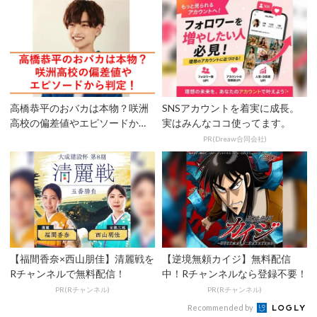
高橋恭平のおバカは本物？咲洲
SNSアカウントを着実に成長。
高校の偏差値やエピソードから
実はみんなココ使ってます。
判定！
PR(Dreaw合同会社)
【福間香奈×西山朋佳】清麗戦を
【逆境無頼カイジ】無料配信
Rチャンネルで無料配信！
中！Rチャンネルなら登録不要！
PR(Rチャンネル)
PR(Rチャンネル)
Recommended by