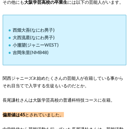
その他にも
大阪学芸高校の卒業生
には以下の芸能人がいます。
西畑大吾(なにわ男子)
大西流星(なにわ男子)
小瀧望(ジャニーWEST)
吉岡朱里(NMB48)
関西ジャニーズJr.始めたくさんの芸能人が在籍
している事から
それ目当てで入学する生徒もいるのだとか。
長尾謙杜さんは大阪学芸高校の普通科特技コースに在籍。
偏差値は45
とされていました。