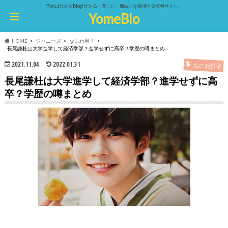
読めば分かるBlog!分かる・楽しい・面白いを提供する情報サイト。
YomeBlo
HOME
ジャニーズ
なにわ男子
長尾謙杜は大学進学して経済学部？進学せずに高卒？学歴の噂まとめ
2021.11.04
2022.01.31
なにわ男子
長尾謙杜は大学進学して経済学部？進学せずに高
卒？学歴の噂まとめ