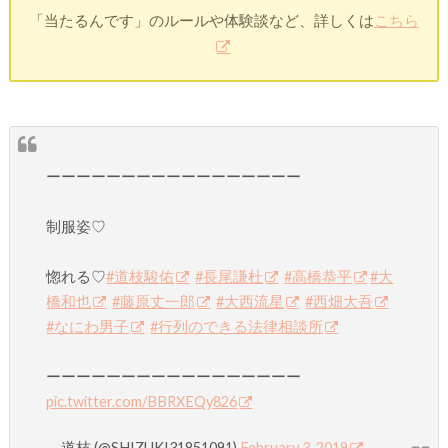
「当たるんです」のルールや体験談など、詳しくは
こちら
ーーーーーーーーーーーーーーーーー
制服姿♡
惚れる♡
#道枝駿佑
#長尾謙杜
#高橋恭平
#大
橋和也
#藤原丈一郎
#大西流星
#西畑大吾
#なにわ男子
#行列のできる法律相談所
ーーーーーーーーーーーーーーーーー
pic.twitter.com/BBRXEQy826
— 道枝 (@SHIZUKI31851091)
February 3, 2019