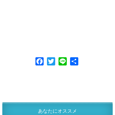
F
T
Li
共
ac
w
n
有
e
itt
e
b
er
o
o
k
あなたにオススメ