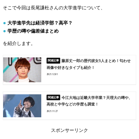
そこで今回は
長尾謙杜さんの大学進学について
、
大学進学先は経済学部？高卒？
学歴の噂や偏差値まとめ
を紹介します。
藤原丈一郎の歴代彼女5人まとめ！匂わせ
画像や好きなタイプも紹介！
2021.12.01
今江大地は近畿大学卒業？天理大の噂や、
高校と中学などの学歴も調査！
2021.11.27
スポンサーリンク