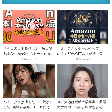
「今日の目玉商品は？」毎日変
「え、こんなセールやってた
わるAmazonタイムセールが見逃
の？」80％OFF以上が続々登
せない
場！Amazonの本気が...
PR(Amazon)
PR(Amazon)
バイアグラは捨てた「65歳が45
今江大地は近畿大学卒業？天理
分で3回戦も余裕」1日31円で朝
大の噂や、高校と中学などの学