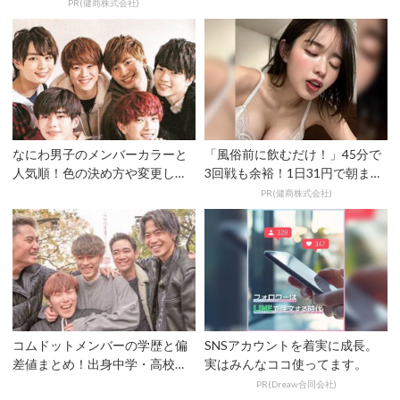
まで絶好調！
歴も調査！
PR(健商株式会社)
なにわ男子のメンバーカラーと
「風俗前に飲むだけ！」45分で
人気順！色の決め方や変更した
3回戦も余裕！1日31円で朝まで
理由は？
絶好調
PR(健商株式会社)
コムドットメンバーの学歴と偏
SNSアカウントを着実に成長。
差値まとめ！出身中学・高校・
実はみんなココ使ってます。
大学はどこ？
PR(Dreaw合同会社)