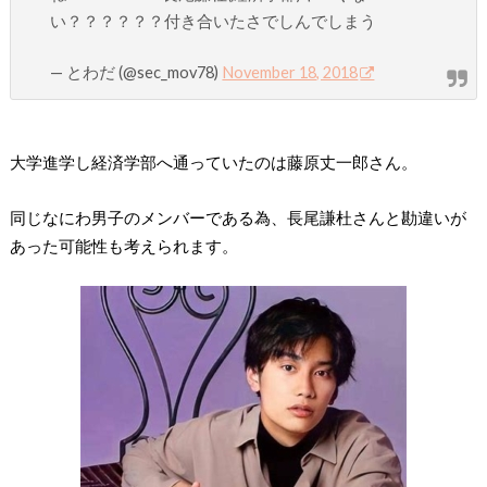
い？？？？？？付き合いたさでしんでしまう
— とわだ (@sec_mov78)
November 18, 2018
大学進学し経済学部へ通っていたのは藤原丈一郎さん。
同じなにわ男子のメンバーである為、
長尾謙杜さんと勘違いが
あった
可能性も考えられます。