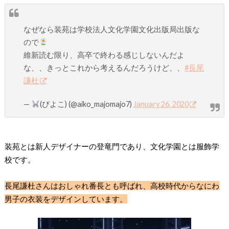
なぜなら装苑は学校法人文化学園文化出版局出版な
ので
維新読む限り、高卒で終わる感じしないんだよ
な、、きっとこれから考えるんだろうけど、、
#長尾
謙杜
—
(ぴよこ) (@aiko_majomajo7)
January 26, 2020
装苑とは新人デザイナーの登竜門であり、文化学園とは服飾学
校です。
長尾謙杜さんはおしゃれ番長とも呼ばれ、
高校時代からなにわ
男子の衣装をデザイン
しています。