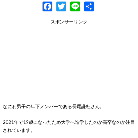
F
T
Li
共
ac
w
n
有
スポンサーリンク
e
itt
e
b
er
o
o
k
なにわ男子の年下メンバーである長尾謙杜さん。
2021年で19歳になったため大学へ進学したのか高卒なのか注目
されています。