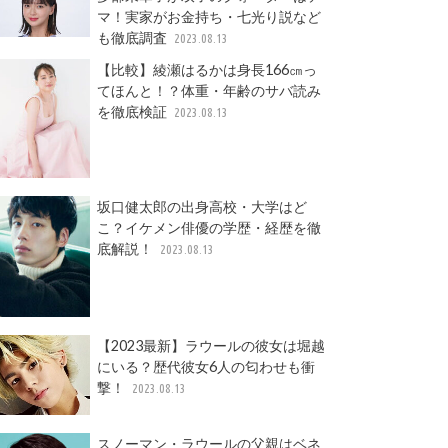
マ！実家がお金持ち・七光り説など
も徹底調査
2023.08.13
【比較】綾瀬はるかは身長166㎝っ
てほんと！？体重・年齢のサバ読み
を徹底検証
2023.08.13
坂口健太郎の出身高校・大学はど
こ？イケメン俳優の学歴・経歴を徹
底解説！
2023.08.13
【2023最新】ラウールの彼女は堀越
にいる？歴代彼女6人の匂わせも衝
撃！
2023.08.13
スノーマン・ラウールの父親はベネ