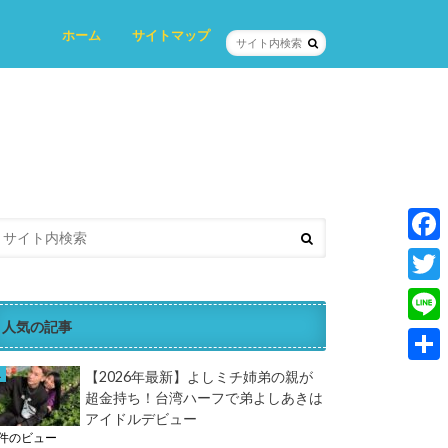
ホーム
サイトマップ
プロフィール
プライバシーポリシー
お問い合わせ
F
a
T
c
人気の記事
w
L
e
i
i
共
【2026年最新】よしミチ姉弟の親が
b
t
超金持ち！台湾ハーフで弟よしあきは
n
有
o
アイドルデビュー
t
e
3件のビュー
o