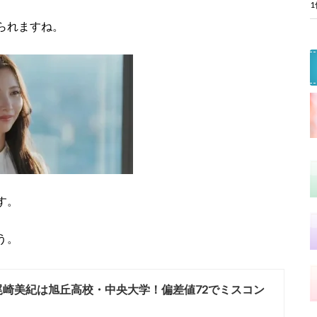
られますね。
す。
う。
尾崎美紀は旭丘高校・中央大学！偏差値72でミスコン