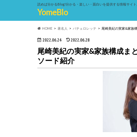
読めば分かるBlog!分かる・楽しい・面白いを提供する情報サイト
YomeBlo
HOME
著名人
バチェロレッテ
尾崎美紀の実家&家族
2022.06.24
2022.06.28
尾崎美紀の実家&家族構成ま
ソード紹介