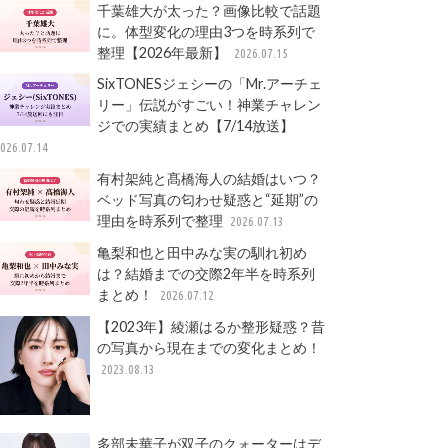
千葉雄大が太った？画像比較で話題
に。体型変化の理由3つを時系列で
整理【2026年最新】
2026.07.15
SixTONESジェシーの「Mr.アーチェ
リー」伝説がすごい！神業チャレン
ジでの実績まとめ【7/14放送】
026.07.14
有村架純と髙橋海人の結婚はいつ？
ベッド写真の匂わせ疑惑と“延期”の
理由を時系列で整理
2026.07.13
亀梨和也と田中みな実の馴れ初め
は？結婚までの交際2年半を時系列
まとめ！
2026.07.12
【2023年】綾瀬はるか整形疑惑？昔
の写真から現在までの変化まとめ！
2023.08.13
多部未華子が双子のクォーターはデ