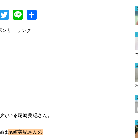
F
T
Li
共
c
w
n
有
ポンサーリンク
e
itt
e
b
er
o
o
k
びている尾崎美紀さん。
回は
尾崎美紀さんの