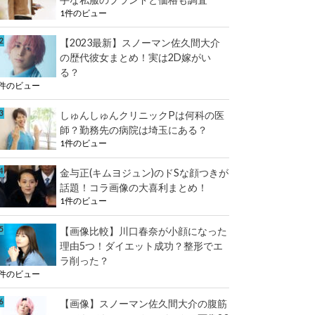
1件のビュー
【2023最新】スノーマン佐久間大介
の歴代彼女まとめ！実は2D嫁がい
る？
1件のビュー
しゅんしゅんクリニックPは何科の医
師？勤務先の病院は埼玉にある？
1件のビュー
金与正(キムヨジュン)のドSな顔つきが
話題！コラ画像の大喜利まとめ！
1件のビュー
【画像比較】川口春奈が小顔になった
理由5つ！ダイエット成功？整形でエ
ラ削った？
1件のビュー
【画像】スノーマン佐久間大介の腹筋