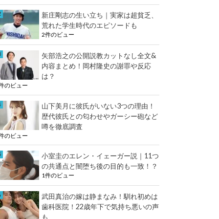
e
k
新庄剛志の生い立ち｜実家は超貧乏、
r
荒れた学生時代のエピソードも
2件のビュー
矢部浩之の公開説教カットなし全文&
内容まとめ！岡村隆史の謝罪や反応
は？
2件のビュー
山下美月に彼氏がいない3つの理由！
歴代彼氏との匂わせやガーシー砲など
噂を徹底調査
2件のビュー
小室圭のエレン・イェーガー説｜11つ
の共通点と闇堕ち後の目的も一致！？
1件のビュー
武田真治の嫁は静まなみ！馴れ初めは
歯科医院！22歳年下で気持ち悪いの声
も