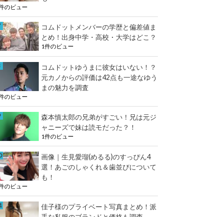
1件のビュー
コムドットメンバーの学歴と偏差値ま
とめ！出身中学・高校・大学はどこ？
1件のビュー
コムドットゆうまに彼女はいない！？
元カノからの評価は42点も一途なゆう
まの魅力を調査
1件のビュー
森本慎太郎の兄弟がすごい！兄は元ジ
ャニーズで妹は読モだった？！
1件のビュー
画像｜生見愛瑠(めるる)のすっぴん4
選！あごのしゃくれ＆歯並びについて
も！
1件のビュー
佳子様のプライベート写真まとめ！派
手な私服のブランドと価格も調査