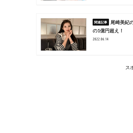
尾崎美紀
の1億円超え！
2022.06.14
ス