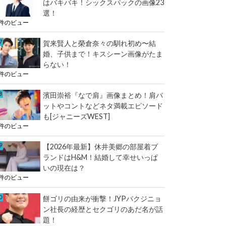
はバキバキ！シックスパックの画像23
選！
1件のビュー
賀来賢人と榮倉奈々の馴れ初め〜結
婚、子供まで！キスシーン画像がたま
らない！
1件のビュー
濱田崇裕『なで肩』画像まとめ！肩パ
ットやコントなどネタ満載エピソード
も[ジャニーズWEST]
1件のビュー
【2026年最新】休井美郷の部屋着ブ
ランドはH&M！結婚して幸せいっぱ
いの現在は？
1件のビュー
餅ゴリの由来が衝撃！JYPパクジニョ
ン社長の経歴とセクゴリのあだ名が話
題！