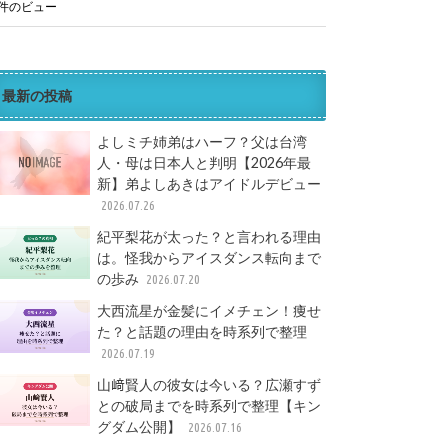
1件のビュー
最新の投稿
よしミチ姉弟はハーフ？父は台湾
人・母は日本人と判明【2026年最
新】弟よしあきはアイドルデビュー
2026.07.26
紀平梨花が太った？と言われる理由
は。怪我からアイスダンス転向まで
の歩み
2026.07.20
大西流星が金髪にイメチェン！痩せ
た？と話題の理由を時系列で整理
2026.07.19
山﨑賢人の彼女は今いる？広瀬すず
との破局までを時系列で整理【キン
グダム公開】
2026.07.16