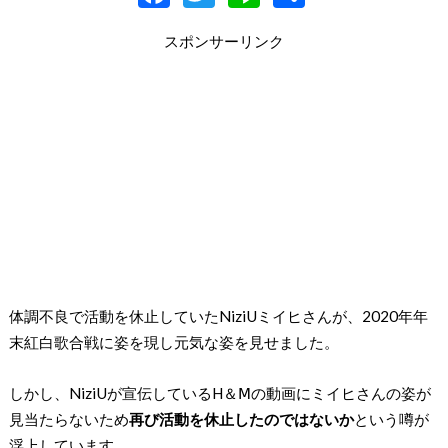
ac
w
n
有
スポンサーリンク
e
itt
e
b
er
o
o
k
体調不良で活動を休止していたNiziUミイヒさんが、2020年年
末紅白歌合戦に姿を現し元気な姿を見せました。
しかし、NiziUが宣伝しているH＆Ⅿの動画にミイヒさんの姿が
見当たらないため
再び活動を休止したのではないか
という噂が
浮上しています。