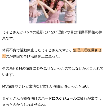
ミイヒさんがH＆Ⅿの撮影にいない理由2つ目は活動再開後の休
息です。
体調不良で活動休止したミイヒさんですが、
無理矢理復帰させ
た
のが原因で再び活動休止に至った。
その為H＆Ⅿの撮影に姿を見せなかったのではないかと言われて
います。
ⅯV撮影やテレビ出演など忙しい場面が多かったNiziU。
ミイヒさんも療養明けの
ハードにスケジュール
に疲れが出てし
まったのかもしれませんね。