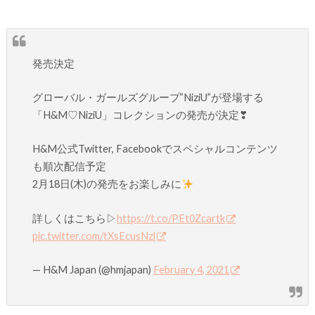
発売決定
グローバル・ガールズグループ”NiziU”が登場する
「H&M♡NiziU」コレクションの発売が決定❣
H&M公式Twitter, Facebookでスペシャルコンテンツ
も順次配信予定
2月18日(木)の発売をお楽しみに
詳しくはこちら▷
https://t.co/PEt0Zcartk
pic.twitter.com/tXsEcusNzl
— H&M Japan (@hmjapan)
February 4, 2021