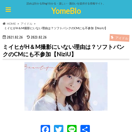
読めば分かるBlog!分かる・楽しい・面白いを提供する情報サイト。
YomeBlo
HOME
アイドル
ミイヒがH＆M撮影にいない理由は？ソフトバンクのCMにも不参加【NiziU】
2021.02.26
2023.02.26
アイドル
ミイヒがH＆M撮影にいない理由は？ソフトバン
クのCMにも不参加【NiziU】
F
T
Li
共