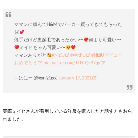
ママンに頼んでH&Mでパーカー買ってきてもらった
薄手だけど裏起毛であったかい〜
何より可愛い〜
ミイヒちゃん可愛い〜
ママンありがと
#NiziU
#WithU
#NiziUデビュー
おめでとう
pic.twitter.com/TfHfQr87qv
— はにー (@xxniziuxx)
January 17, 2021
実際ミイヒさんが着用している洋服を購入したと話す方もおら
れました。