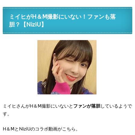
ミイヒがH＆Ⅿ撮影にいない！ファンも落
胆？【NiziU】
ミイヒさんがH＆Ⅿ撮影にいないと
ファンが落胆
しているようで
す。
H＆ⅯとNiziUのコラボ動画がこちら。