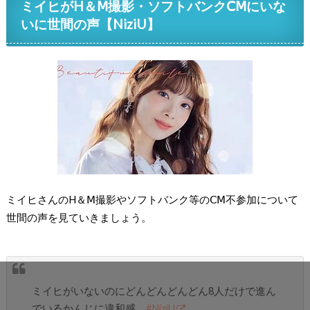
ミイヒがH＆Ⅿ撮影・ソフトバンクⅭⅯにいな
いに世間の声【NiziU】
ミイヒさんのH＆Ⅿ撮影やソフトバンク等のⅭⅯ不参加について
世間の声を見ていきましょう。
ミイヒがいないのにどんどんどんどん8人だけで進ん
でいるかんじに違和感。
#NiziU