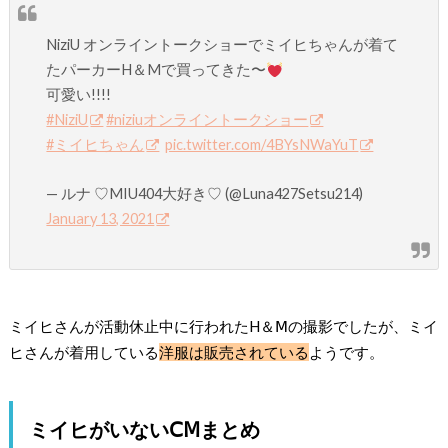
NiziU オンライントークショーでミイヒちゃんが着て
たパーカーH＆Mで買ってきた〜
可愛い!!!!
#NiziU
#niziuオンライントークショー
#ミイヒちゃん
pic.twitter.com/4BYsNWaYuT
— ルナ ♡MIU404大好き♡ (@Luna427Setsu214)
January 13, 2021
ミイヒさんが活動休止中に行われたH＆Ⅿの撮影でしたが、ミイ
ヒさんが着用している
洋服は販売されている
ようです。
ミイヒがいないⅭⅯまとめ