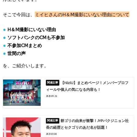
そこで今回は、
ミイヒさんのH＆Ⅿ撮影にいない理由について
H＆Ⅿ撮影にいない理由
ソフトバンクのⅭⅯも不参加
不参加ⅭⅯまとめ
世間の声
を、ご紹介いします。
【NiziU】まとめページ！メンバープロフ
ィールや個人の気になる内容も！
2020.09.26
餅ゴリの由来が衝撃！JYPパクジニョン社
長の経歴とセクゴリのあだ名が話題！
2023.03.08