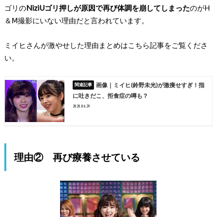
ゴリの
NiziUゴリ押しが原因で再び体調を崩してしまった
のがH
＆Ⅿ撮影にいない理由だと言われています。
ミイヒさんが激やせした理由まとめはこちら記事をご覧くださ
い。
画像｜ミイヒ(鈴野未光)が激痩せすぎ！指
に吐きだこ、拒食症の噂も？
2020.06.29
理由② 再び療養させている