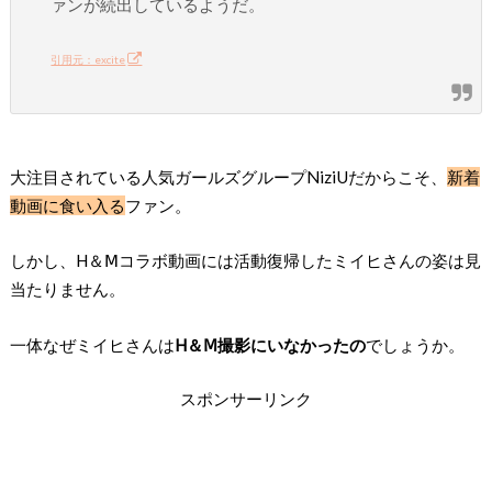
ァンが続出しているようだ。
引用元：excite
大注目されている人気ガールズグループNiziUだからこそ、
新着
動画に食い入る
ファン。
しかし、H＆Ⅿコラボ動画には活動復帰したミイヒさんの姿は見
当たりません。
一体なぜミイヒさんは
H＆Ⅿ撮影にいなかったの
でしょうか。
スポンサーリンク