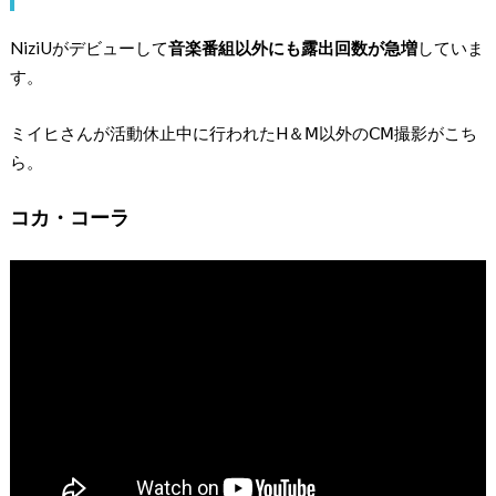
NiziUがデビューして
音楽番組以外にも露出回数が急増
していま
す。
ミイヒさんが活動休止中に行われたH＆Ⅿ以外のⅭⅯ撮影がこち
ら。
コカ・コーラ