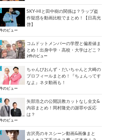
SKY-HIと田中樹の関係は？ラップ盗
作疑惑を動画比較でまとめ！【日高光
啓】
2件のビュー
コムドットメンバーの学歴と偏差値ま
とめ！出身中学・高校・大学はどこ？
2件のビュー
ちゃんぴおんず・だいちゃんと大崎の
プロフィールまとめ！『ちょんってす
なよ』ネタ動画も！
2件のビュー
矢部浩之の公開説教カットなし全文&
内容まとめ！岡村隆史の謝罪や反応
は？
2件のビュー
吉沢亮のキスシーン動画&画像まと
め！キス下手でキス魔って本当！？