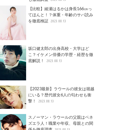
【比較】綾瀬はるかは身長166㎝っ
てほんと！？体重・年齢のサバ読み
を徹底検証
2023.08.13
坂口健太郎の出身高校・大学はど
こ？イケメン俳優の学歴・経歴を徹
底解説！
2023.08.13
【2023最新】ラウールの彼女は堀越
にいる？歴代彼女6人の匂わせも衝
撃！
2023.08.13
スノーマン・ラウールの父親はベネ
ズエラ人！職業や年収、母親との関
係を徹底調査
2023.08.13