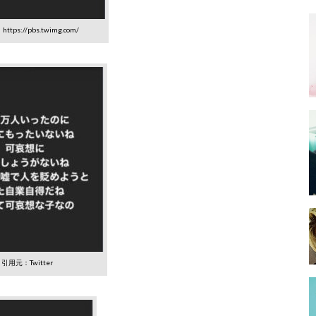
tps://pbs.twimg.com/
引用元：Twitter