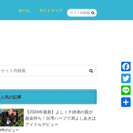
ホーム
サイトマップ
プロフィール
プライバシーポリシー
お問い合わせ
F
a
T
c
人気の記事
w
L
e
i
i
共
【2026年最新】よしミチ姉弟の親が
b
t
超金持ち！台湾ハーフで弟よしあきは
n
有
o
アイドルデビュー
t
e
13件のビュー
o