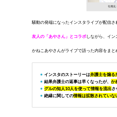
引用元：h
騒動の発端になったインスタライブが配信さ
友人の「あやさん」とコラボ
しながら、イン
かねこあやさんがライブで語った内容をまと
インスタのストーリーは
弁護士を煽る
結果弁護士の返事は早くなったが、
か
グルの知人10人を使って情報を流出
さ
絶縁に関しての
情報は拡散されていな