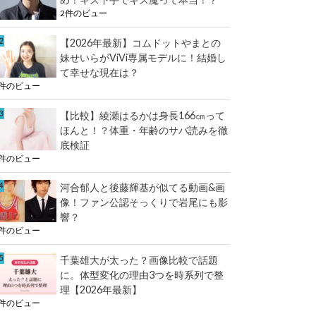
2件のビュー
【2026年最新】コムドットやまとの
妹せいらがViVi専属モデルに！結婚し
て幸せな現在は？
2件のビュー
【比較】綾瀬はるかは身長166㎝って
ほんと！？体重・年齢のサバ読みを徹
底検証
2件のビュー
河合郁人と後藤輝基が似てる動画&画
像！ファン公認そっくりで岩尾にも影
響？
2件のビュー
千葉雄大が太った？画像比較で話題
に。体型変化の理由3つを時系列で整
理【2026年最新】
2件のビュー