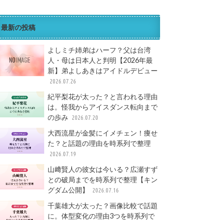
最新の投稿
よしミチ姉弟はハーフ？父は台湾
人・母は日本人と判明【2026年最
新】弟よしあきはアイドルデビュー
2026.07.26
紀平梨花が太った？と言われる理由
は。怪我からアイスダンス転向まで
の歩み
2026.07.20
大西流星が金髪にイメチェン！痩せ
た？と話題の理由を時系列で整理
2026.07.19
山﨑賢人の彼女は今いる？広瀬すず
との破局までを時系列で整理【キン
グダム公開】
2026.07.16
千葉雄大が太った？画像比較で話題
に。体型変化の理由3つを時系列で