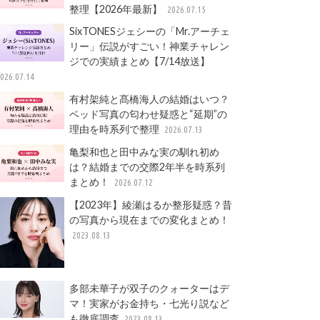
整理【2026年最新】
2026.07.15
SixTONESジェシーの「Mr.アーチェ
リー」伝説がすごい！神業チャレン
ジでの実績まとめ【7/14放送】
026.07.14
有村架純と髙橋海人の結婚はいつ？
ベッド写真の匂わせ疑惑と“延期”の
理由を時系列で整理
2026.07.13
亀梨和也と田中みな実の馴れ初め
は？結婚までの交際2年半を時系列
まとめ！
2026.07.12
【2023年】綾瀬はるか整形疑惑？昔
の写真から現在までの変化まとめ！
2023.08.13
多部未華子が双子のクォーターはデ
マ！実家がお金持ち・七光り説など
も徹底調査
2023.08.13