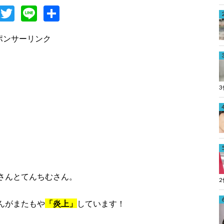
F
T
Li
共
c
w
n
有
ポンサーリンク
e
itt
e
b
er
o
o
k
さんとてんちむさん。
んがまたもや
「炎上」
しています！