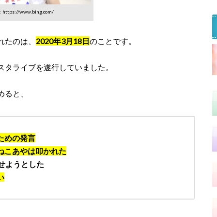
ttps://www.bing.com/
れたのは、
2020年3月18日
のことです。
スタライブを遂行していました。
めると、
ための発言
ねこあやは叩かれた
せようとした
い