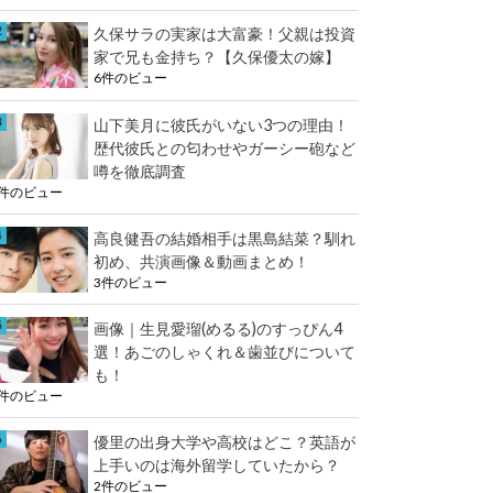
e
k
久保サラの実家は大富豪！父親は投資
r
家で兄も金持ち？【久保優太の嫁】
6件のビュー
山下美月に彼氏がいない3つの理由！
歴代彼氏との匂わせやガーシー砲など
噂を徹底調査
3件のビュー
高良健吾の結婚相手は黒島結菜？馴れ
初め、共演画像＆動画まとめ！
3件のビュー
画像｜生見愛瑠(めるる)のすっぴん4
選！あごのしゃくれ＆歯並びについて
も！
2件のビュー
優里の出身大学や高校はどこ？英語が
上手いのは海外留学していたから？
2件のビュー