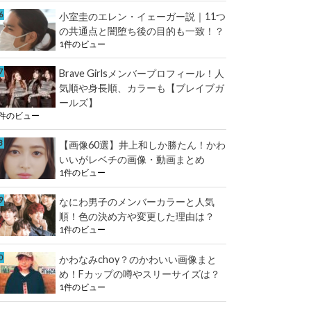
小室圭のエレン・イェーガー説｜11つ
の共通点と闇堕ち後の目的も一致！？
1件のビュー
Brave Girlsメンバープロフィール！人
気順や身長順、カラーも【ブレイブガ
ールズ】
1件のビュー
【画像60選】井上和しか勝たん！かわ
いいがレベチの画像・動画まとめ
1件のビュー
なにわ男子のメンバーカラーと人気
順！色の決め方や変更した理由は？
1件のビュー
かわなみchoy？のかわいい画像まと
め！Fカップの噂やスリーサイズは？
1件のビュー