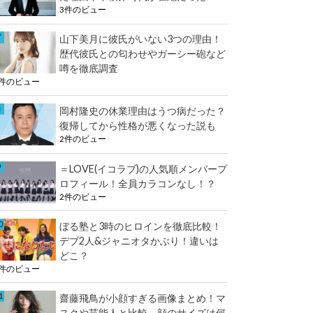
3件のビュー
山下美月に彼氏がいない3つの理由！
歴代彼氏との匂わせやガーシー砲など
噂を徹底調査
3件のビュー
岡村隆史の休業理由はうつ病だった？
復帰してから性格が悪くなった説も
2件のビュー
＝LOVE(イコラブ)の人気順メンバープ
ロフィール！全員カラコンなし！？
2件のビュー
ぼる塾と3時のヒロインを徹底比較！
デブ2人&ジャニオタかぶり！違いは
どこ？
2件のビュー
齋藤飛鳥が小顔すぎる画像まとめ！マ
スクや芸能人と比較、顔のサイズは何