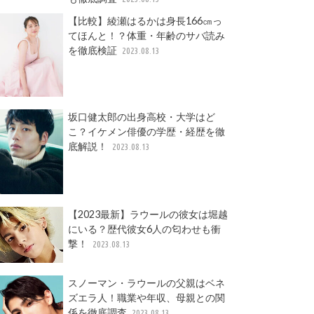
【比較】綾瀬はるかは身長166㎝っ
てほんと！？体重・年齢のサバ読み
を徹底検証
2023.08.13
坂口健太郎の出身高校・大学はど
こ？イケメン俳優の学歴・経歴を徹
底解説！
2023.08.13
【2023最新】ラウールの彼女は堀越
にいる？歴代彼女6人の匂わせも衝
撃！
2023.08.13
スノーマン・ラウールの父親はベネ
ズエラ人！職業や年収、母親との関
係を徹底調査
2023.08.13