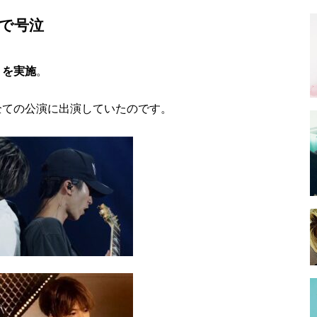
で号泣
トを実施
。
全ての公演に出演
していたのです。