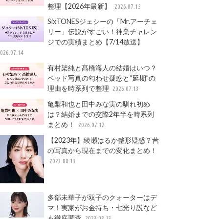
整理【2026年最新】
2026.07.15
SixTONESジェシーの「Mr.アーチェ
リー」伝説がすごい！神業チャレン
ジでの実績まとめ【7/14放送】
026.07.14
有村架純と髙橋海人の結婚はいつ？
ベッド写真の匂わせ疑惑と“延期”の
理由を時系列で整理
2026.07.13
亀梨和也と田中みな実の馴れ初め
は？結婚までの交際2年半を時系列
まとめ！
2026.07.12
【2023年】綾瀬はるか整形疑惑？昔
の写真から現在までの変化まとめ！
2023.08.13
多部未華子が双子のクォーターはデ
マ！実家がお金持ち・七光り説など
も徹底調査
2023.08.13