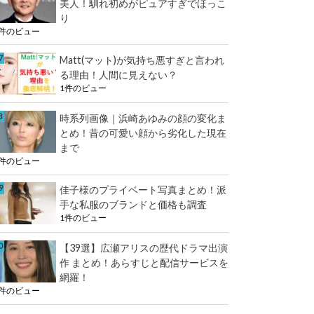
美人！馴れ初めがピュアすぎでほっこ
り
2件のビュー
Matt(マット)が気持ち悪すぎと言われ
る理由！人間に見えない？
1件のビュー
時系列画像｜浜崎あゆみの顔の変化ま
とめ！昔の可愛い顔から劣化した現在
まで
1件のビュー
佳子様のプライベート写真まとめ！派
手な私服のブランドと価格も調査
1件のビュー
【39選】広瀬アリスの歴代ドラマ出演
作 まとめ！あらすじと配信サービスを
網羅！
1件のビュー