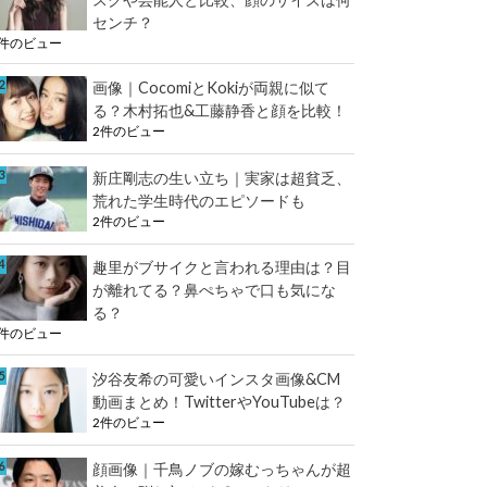
センチ？
2件のビュー
画像｜CocomiとKokiが両親に似て
る？木村拓也&工藤静香と顔を比較！
2件のビュー
新庄剛志の生い立ち｜実家は超貧乏、
荒れた学生時代のエピソードも
2件のビュー
趣里がブサイクと言われる理由は？目
が離れてる？鼻ぺちゃで口も気にな
る？
2件のビュー
汐谷友希の可愛いインスタ画像&CM
動画まとめ！TwitterやYouTubeは？
2件のビュー
顔画像｜千鳥ノブの嫁むっちゃんが超