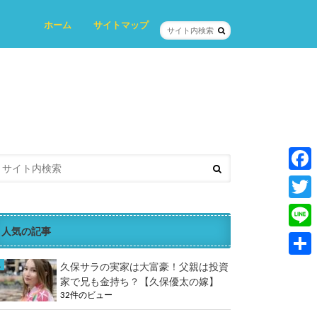
ホーム
サイトマップ
プロフィール
プライバシーポリシー
お問い合わせ
F
a
T
c
人気の記事
w
L
e
i
i
共
久保サラの実家は大富豪！父親は投資
b
t
家で兄も金持ち？【久保優太の嫁】
n
有
o
32件のビュー
t
e
o