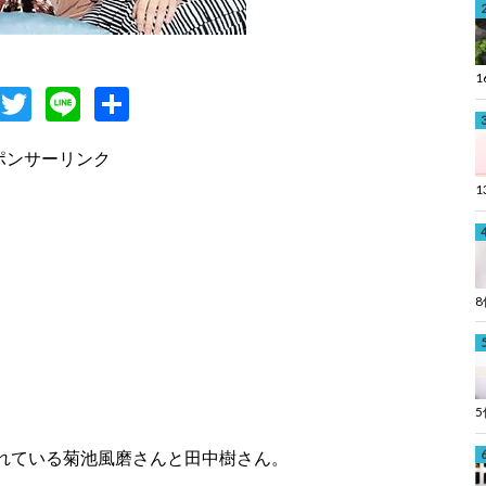
F
T
Li
共
c
w
n
有
ポンサーリンク
e
itt
e
b
er
o
o
k
れている菊池風磨さんと田中樹さん。