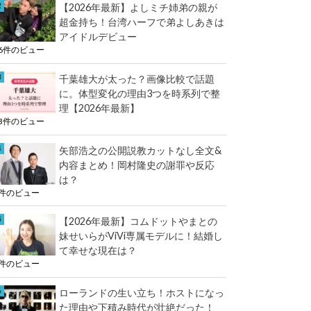
e
【2026年最新】よしミチ姉弟の親が
k
超金持ち！台湾ハーフで弟よしあきは
r
アイドルデビュー
16件のビュー
千葉雄大が太った？画像比較で話題
に。体型変化の理由3つを時系列で整
理【2026年最新】
13件のビュー
矢部浩之の公開説教カットなし全文&
内容まとめ！岡村隆史の謝罪や反応
は？
8件のビュー
【2026年最新】コムドットやまとの
妹せいらがViVi専属モデルに！結婚し
て幸せな現在は？
5件のビュー
ローランドの生い立ち！ホストになっ
た理由や下積み時代が壮絶だった！