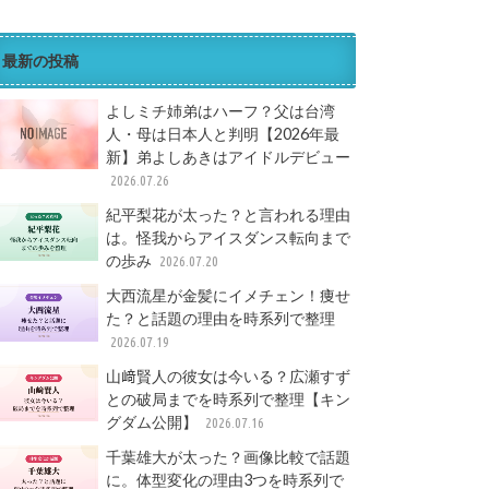
最新の投稿
よしミチ姉弟はハーフ？父は台湾
人・母は日本人と判明【2026年最
新】弟よしあきはアイドルデビュー
2026.07.26
紀平梨花が太った？と言われる理由
は。怪我からアイスダンス転向まで
の歩み
2026.07.20
大西流星が金髪にイメチェン！痩せ
た？と話題の理由を時系列で整理
2026.07.19
山﨑賢人の彼女は今いる？広瀬すず
との破局までを時系列で整理【キン
グダム公開】
2026.07.16
千葉雄大が太った？画像比較で話題
に。体型変化の理由3つを時系列で