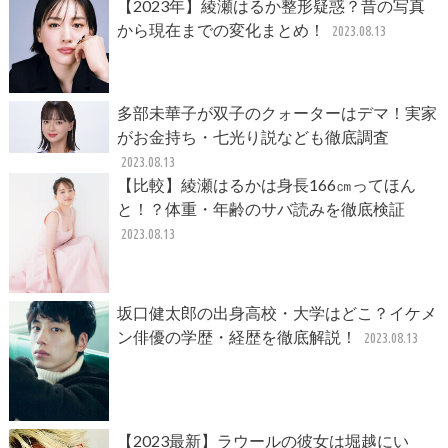
【2023年】綾瀬はるか整形疑惑？昔の写真
から現在までの変化まとめ！
2023.08.13
多部未華子が双子のクォーターはデマ！実家
がお金持ち・七光り説なども徹底調査
2023.08.13
【比較】綾瀬はるかは身長166㎝ってほん
と！？体重・年齢のサバ読みを徹底検証
2023.08.13
坂口健太郎の出身高校・大学はどこ？イケメ
ン俳優の学歴・経歴を徹底解説！
2023.08.13
【2023最新】ラウールの彼女は堀越にい