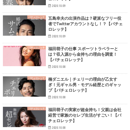
2020.10.09
バチェロレッテ
五島幸夫の出演作品は？硬派なフリー役
者でTwitterアカウントなし！？【バチェ
ロレッテ】
2020.10.09
バチェロレッテ
福田萌子の仕事 スポーツトラベラーと
は？収入源から金持ちの理由を調査！
【バチェロレッテ】
2020.10.08
バチェロレッテ
楠ダニエル｜チェリーの理由が乙女す
ぎ！元ギャル男・モデル経歴とのギャッ
プ【バチェロレッテ】
2020.10.08
バチェロレッテ
福田萌子の実家が超金持ち！父親は会社
経営で家族のセレブ生活がすごい！【バ
チェロレッテ】
2020.10.08