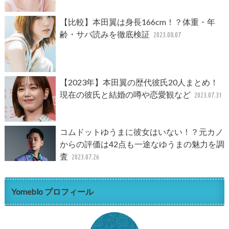
【比較】本田翼は身長166cm！？体重・年
齢・サバ読みを徹底検証
2023.08.07
【2023年】本田翼の歴代彼氏20人まとめ！
現在の彼氏と結婚の噂や恋愛観など
2023.07.31
コムドットゆうまに彼女はいない！？元カノ
からの評価は42点も一途なゆうまの魅力を調
査
2023.07.26
Yomeblo プロフィール