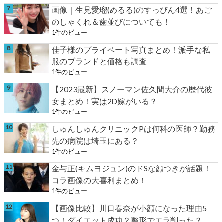
画像｜生見愛瑠(めるる)のすっぴん4選！あご
のしゃくれ＆歯並びについても！
1件のビュー
佳子様のプライベート写真まとめ！派手な私
服のブランドと価格も調査
1件のビュー
【2023最新】スノーマン佐久間大介の歴代彼
女まとめ！実は2D嫁がいる？
1件のビュー
しゅんしゅんクリニックPは何科の医師？勤務
先の病院は埼玉にある？
1件のビュー
金与正(キムヨジュン)のドSな顔つきが話題！
コラ画像の大喜利まとめ！
1件のビュー
【画像比較】川口春奈が小顔になった理由5
つ！ダイエット成功？整形でエラ削った？