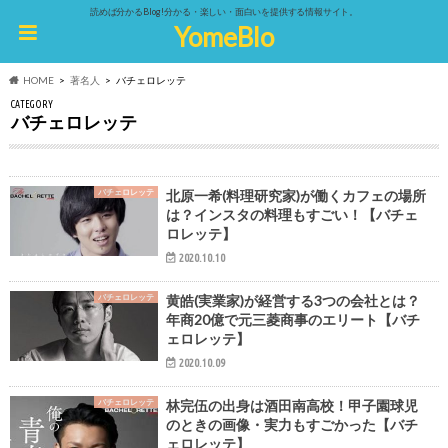
読めば分かるBlog!分かる・楽しい・面白いを提供する情報サイト。
YomeBlo
HOME
著名人
バチェロレッテ
CATEGORY
バチェロレッテ
バチェロレッテ
北原一希(料理研究家)が働くカフェの場所
は？インスタの料理もすごい！【バチェ
ロレッテ】
2020.10.10
バチェロレッテ
黄皓(実業家)が経営する3つの会社とは？
年商20億で元三菱商事のエリート【バチ
ェロレッテ】
2020.10.09
バチェロレッテ
林完伍の出身は酒田南高校！甲子園球児
のときの画像・実力もすごかった【バチ
ェロレッテ】