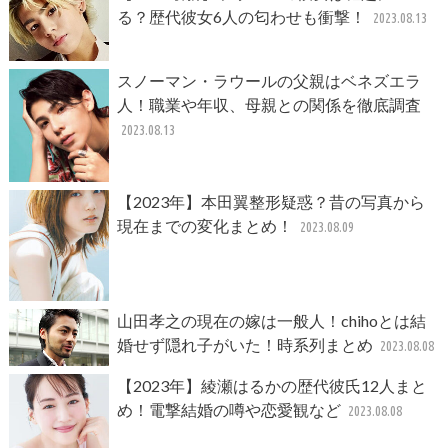
る？歴代彼女6人の匂わせも衝撃！
2023.08.13
スノーマン・ラウールの父親はベネズエラ
人！職業や年収、母親との関係を徹底調査
2023.08.13
【2023年】本田翼整形疑惑？昔の写真から
現在までの変化まとめ！
2023.08.09
山田孝之の現在の嫁は一般人！chihoとは結
婚せず隠れ子がいた！時系列まとめ
2023.08.08
【2023年】綾瀬はるかの歴代彼氏12人まと
め！電撃結婚の噂や恋愛観など
2023.08.08