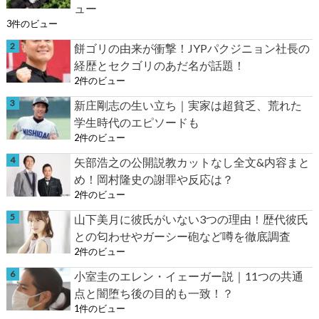
ュー
3件のビュー
餅ゴリの由来が衝撃！JYPパクジニョン社長の
経歴とセクゴリのあだ名が話題！
2件のビュー
新庄剛志の生い立ち｜実家は超貧乏、荒れた
学生時代のエピソードも
2件のビュー
矢部浩之の公開説教カットなし全文&内容まと
め！岡村隆史の謝罪や反応は？
2件のビュー
山下美月に彼氏がいない3つの理由！歴代彼氏
との匂わせやガーシー砲など噂を徹底調査
2件のビュー
小室圭のエレン・イェーガー説｜11つの共通
点と闇堕ち後の目的も一致！？
1件のビュー