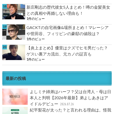
新庄剛志の歴代彼女5人まとめ！噂の金髪美女
との真相や再婚しない理由も！
1件のビュー
GACKTの自宅画像&場所まとめ！マレーシア
や世田谷、フィリピンの豪邸の値段は？
1件のビュー
【炎上まとめ】優里はクズでヒモ男だった？
ゲスい裏アカ流出、元カノの証言も
1件のビュー
最新の投稿
よしミチ姉弟はハーフ？父は台湾人・母は日
本人と判明【2026年最新】弟よしあきはア
イドルデビュー
2026.07.26
紀平梨花が太った？と言われる理由は。怪我