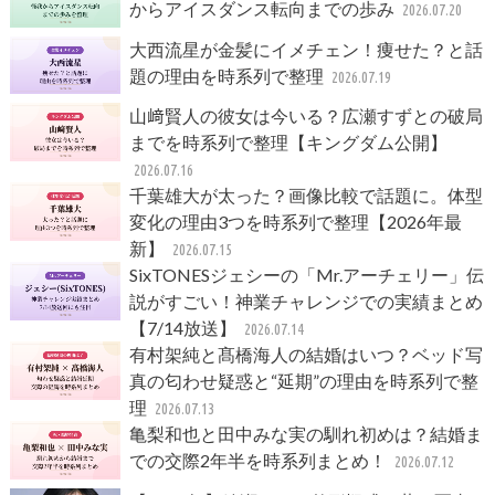
からアイスダンス転向までの歩み
2026.07.20
大西流星が金髪にイメチェン！痩せた？と話
題の理由を時系列で整理
2026.07.19
山﨑賢人の彼女は今いる？広瀬すずとの破局
までを時系列で整理【キングダム公開】
2026.07.16
千葉雄大が太った？画像比較で話題に。体型
変化の理由3つを時系列で整理【2026年最
新】
2026.07.15
SixTONESジェシーの「Mr.アーチェリー」伝
説がすごい！神業チャレンジでの実績まとめ
【7/14放送】
2026.07.14
有村架純と髙橋海人の結婚はいつ？ベッド写
真の匂わせ疑惑と“延期”の理由を時系列で整
理
2026.07.13
亀梨和也と田中みな実の馴れ初めは？結婚ま
での交際2年半を時系列まとめ！
2026.07.12