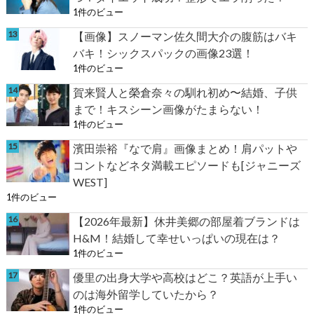
1件のビュー
【画像】スノーマン佐久間大介の腹筋はバキ
バキ！シックスパックの画像23選！
1件のビュー
賀来賢人と榮倉奈々の馴れ初め〜結婚、子供
まで！キスシーン画像がたまらない！
1件のビュー
濱田崇裕『なで肩』画像まとめ！肩パットや
コントなどネタ満載エピソードも[ジャニーズ
WEST]
1件のビュー
【2026年最新】休井美郷の部屋着ブランドは
H&M！結婚して幸せいっぱいの現在は？
1件のビュー
優里の出身大学や高校はどこ？英語が上手い
のは海外留学していたから？
1件のビュー