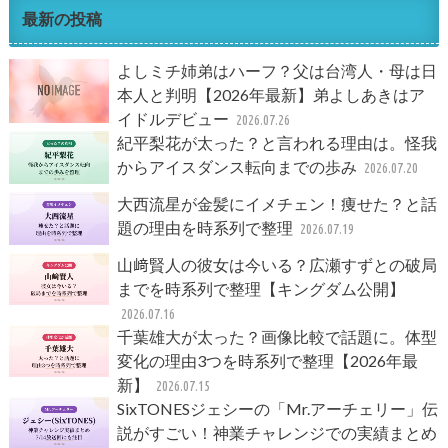
最新の投稿
よしミチ姉弟はハーフ？父は台湾人・母は日
本人と判明【2026年最新】弟よしあきはア
イドルデビュー
2026.07.26
紀平梨花が太った？と言われる理由は。怪我
からアイスダンス転向までの歩み
2026.07.20
大西流星が金髪にイメチェン！痩せた？と話
題の理由を時系列で整理
2026.07.19
山﨑賢人の彼女は今いる？広瀬すずとの破局
までを時系列で整理【キングダム公開】
2026.07.16
千葉雄大が太った？画像比較で話題に。体型
変化の理由3つを時系列で整理【2026年最
新】
2026.07.15
SixTONESジェシーの「Mr.アーチェリー」伝
説がすごい！神業チャレンジでの実績まとめ