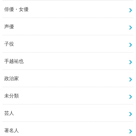
俳優・女優
声優
子役
手越祐也
政治家
未分類
芸人
著名人