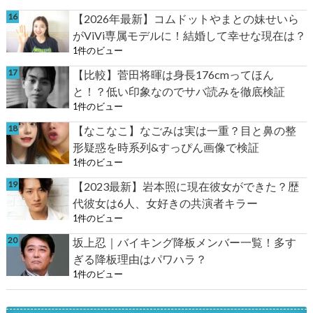
【2026年最新】コムドットやまとの妹せいら
がViVi専属モデルに！結婚して幸せな現在は？
1件のビュー
【比較】菅田将暉は身長176cmってほん
と！？低い印象なのでサバ読みを徹底検証
1件のビュー
【なこなこ】なごみは実は一重？目と鼻の整
形疑惑を時系列&すっぴん画像で検証
1件のビュー
【2023最新】岩本照に現在彼女ができた？歴
代彼女は6人、女好きの共演者キラー
1件のビュー
坂上忍｜バイキング降板メンバー一覧！多す
ぎる降板理由はパワハラ？
1件のビュー