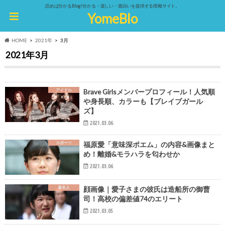
読めば分かるBlog!分かる・楽しい・面白いを提供する情報サイト。
YomeBlo
HOME
2021年
3月
2021年3月
アイドル
Brave Girlsメンバープロフィール！人気順
や身長順、カラーも【ブレイブガール
ズ】
2021.03.06
スポーツ
福原愛「意味深ポエム」の内容&画像まと
め！離婚&モラハラを匂わせか
2021.03.06
著名人
顔画像｜愛子さまの彼氏は造船所の御曹
司！高校の偏差値74のエリート
2021.03.05