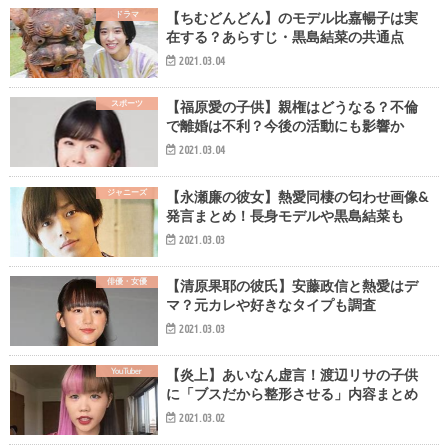
ドラマ
【ちむどんどん】のモデル比嘉暢子は実
在する？あらすじ・黒島結菜の共通点
2021.03.04
スポーツ
【福原愛の子供】親権はどうなる？不倫
で離婚は不利？今後の活動にも影響か
2021.03.04
ジャニーズ
【永瀬廉の彼女】熱愛同棲の匂わせ画像&
発言まとめ！長身モデルや黒島結菜も
2021.03.03
俳優・女優
【清原果耶の彼氏】安藤政信と熱愛はデ
マ？元カレや好きなタイプも調査
2021.03.03
YouTuber
【炎上】あいなん虚言！渡辺リサの子供
に「ブスだから整形させる」内容まとめ
2021.03.02