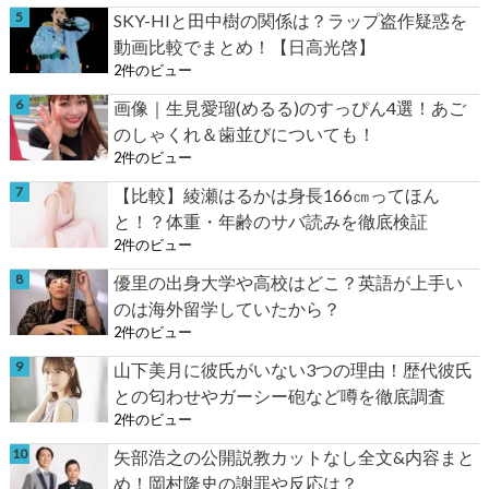
SKY-HIと田中樹の関係は？ラップ盗作疑惑を
動画比較でまとめ！【日高光啓】
2件のビュー
画像｜生見愛瑠(めるる)のすっぴん4選！あご
のしゃくれ＆歯並びについても！
2件のビュー
【比較】綾瀬はるかは身長166㎝ってほん
と！？体重・年齢のサバ読みを徹底検証
2件のビュー
優里の出身大学や高校はどこ？英語が上手い
のは海外留学していたから？
2件のビュー
山下美月に彼氏がいない3つの理由！歴代彼氏
との匂わせやガーシー砲など噂を徹底調査
2件のビュー
矢部浩之の公開説教カットなし全文&内容まと
め！岡村隆史の謝罪や反応は？