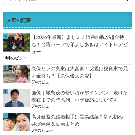
人気の記事
【2026年最新】よしミチ姉弟の親が超金持
ち！台湾ハーフで弟よしあきはアイドルデビ
ュー
14件のビュー
久保サラの実家は大富豪！父親は投資家で兄
も金持ち？【久保優太の嫁】
5件のビュー
画像｜城島茂の若い頃が超イケメン！老けた
現在までの時系列、ハゲ疑惑についても
3件のビュー
高良健吾の結婚相手は黒島結菜？馴れ初め、
共演画像＆動画まとめ！
3件のビュー