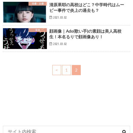
俳優・女優
清原果耶の高校はどこ？中学時代はムー
ビー事件で炎上の過去も？
2021.03.02
音楽
顔画像｜Ado(歌い手)の素顔は美人高校
生！本名るりで顔画像あり！
2021.03.02
<
1
2