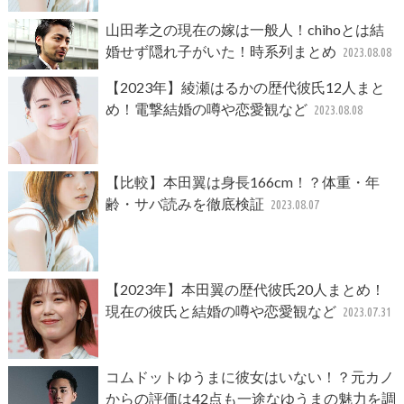
山田孝之の現在の嫁は一般人！chihoとは結
婚せず隠れ子がいた！時系列まとめ
2023.08.08
【2023年】綾瀬はるかの歴代彼氏12人まと
め！電撃結婚の噂や恋愛観など
2023.08.08
【比較】本田翼は身長166cm！？体重・年
齢・サバ読みを徹底検証
2023.08.07
【2023年】本田翼の歴代彼氏20人まとめ！
現在の彼氏と結婚の噂や恋愛観など
2023.07.31
コムドットゆうまに彼女はいない！？元カノ
からの評価は42点も一途なゆうまの魅力を調