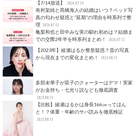
【7/14放送】
2026.07.14
有村架純と髙橋海人の結婚はいつ？ベッド写
真の匂わせ疑惑と“延期”の理由を時系列で整
理
2026.07.13
亀梨和也と田中みな実の馴れ初めは？結婚ま
での交際2年半を時系列まとめ！
2026.07.12
【2023年】綾瀬はるか整形疑惑？昔の写真
から現在までの変化まとめ！
2023.08.13
多部未華子が双子のクォーターはデマ！実家
がお金持ち・七光り説なども徹底調査
2023.08.13
【比較】綾瀬はるかは身長166㎝ってほん
と！？体重・年齢のサバ読みを徹底検証
2023.08.13