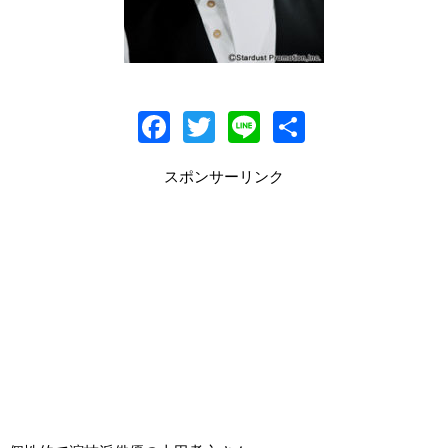
F
T
Li
共
ac
w
n
有
スポンサーリンク
e
itt
e
b
er
o
o
k