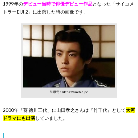
1999年の
デビュー当時で俳優デビュー作品
となった「サイコメ
トラーEIJI 2」に出演した時の画像です。
引用元：https://ameblo.jp/
2000年「葵 徳川三代」に山田孝之さんは『竹千代』として
大河
ドラマにも出演
していました。