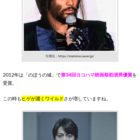
引用元：https://matome.naver.jp/
2012年は「のぼうの城」で
第34回ヨコハマ映画祭助演男優賞
を
受賞。
この時も
ヒゲが濃くワイルド
さが増していますね。