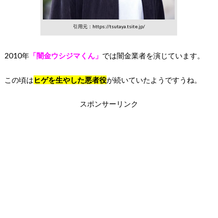
引用元：https://tsutaya.tsite.jp/
2010年
「闇金ウシジマくん」
では闇金業者を演じています。
この頃は
ヒゲを生やした
悪者役
が続いていたようですうね。
スポンサーリンク