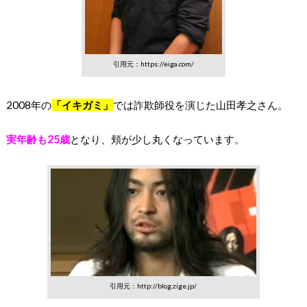
引用元：https://eiga.com/
2008年の
「イキガミ」
では詐欺師役を演じた山田孝之さん。
実年齢も25歳
となり、頬が少し丸くなっています。
引用元：http://blog.zige.jp/