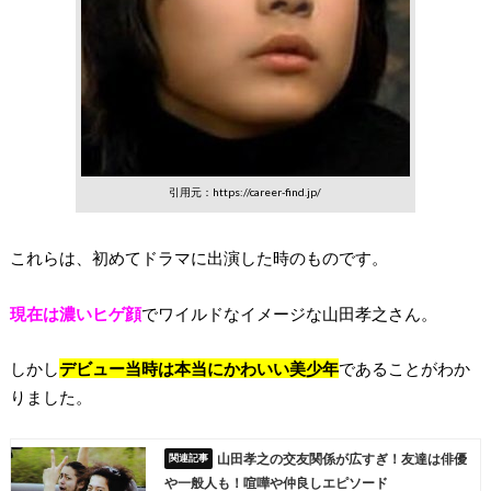
引用元：https://career-find.jp/
これらは、初めてドラマに出演した時のものです。
現在は濃いヒゲ顔
でワイルドなイメージな山田孝之さん。
しかし
デビュー当時は本当にかわいい美少年
であることがわか
りました。
山田孝之の交友関係が広すぎ！友達は俳優
や一般人も！喧嘩や仲良しエピソード