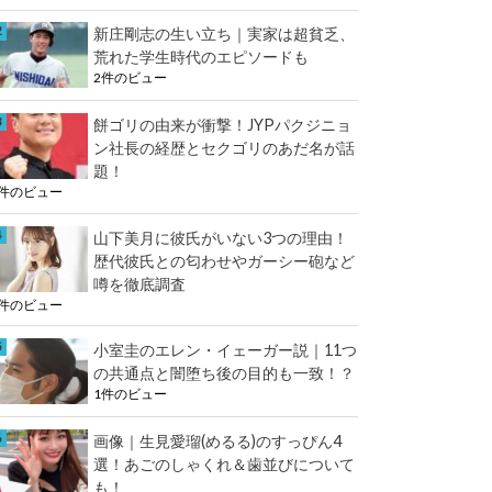
e
k
新庄剛志の生い立ち｜実家は超貧乏、
r
荒れた学生時代のエピソードも
2件のビュー
餅ゴリの由来が衝撃！JYPパクジニョ
ン社長の経歴とセクゴリのあだ名が話
題！
2件のビュー
山下美月に彼氏がいない3つの理由！
歴代彼氏との匂わせやガーシー砲など
噂を徹底調査
2件のビュー
小室圭のエレン・イェーガー説｜11つ
の共通点と闇堕ち後の目的も一致！？
1件のビュー
画像｜生見愛瑠(めるる)のすっぴん4
選！あごのしゃくれ＆歯並びについて
も！