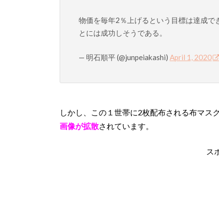
物価を毎年2％上げるという目標は達成で
とには成功しそうである。
— 明石順平 (@junpeiakashi)
April 1, 2020
しかし、この１世帯に2枚配布される布マス
画像が拡散
されています。
ス