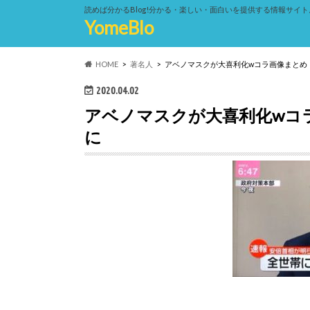
読めば分かるBlog!分かる・楽しい・面白いを提供する情報サイト
YomeBlo
HOME
著名人
アベノマスクが大喜利化wコラ画像まとめ
2020.04.02
アベノマスクが大喜利化wコ
に