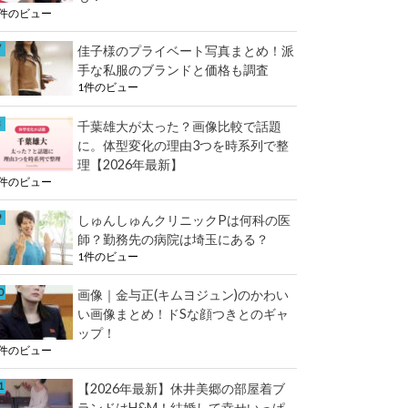
1件のビュー
佳子様のプライベート写真まとめ！派
手な私服のブランドと価格も調査
1件のビュー
千葉雄大が太った？画像比較で話題
に。体型変化の理由3つを時系列で整
理【2026年最新】
1件のビュー
しゅんしゅんクリニックPは何科の医
師？勤務先の病院は埼玉にある？
1件のビュー
画像｜金与正(キムヨジュン)のかわい
い画像まとめ！ドSな顔つきとのギャ
ップ！
1件のビュー
【2026年最新】休井美郷の部屋着ブ
ランドはH&M！結婚して幸せいっぱ