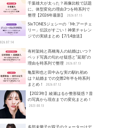
千葉雄大が太った？画像比較で話題
に。体型変化の理由3つを時系列で
整理【2026年最新】
2026.07.15
SixTONESジェシーの「Mr.アーチェ
リー」伝説がすごい！神業チャレン
ジでの実績まとめ【7/14放送】
026.07.14
有村架純と髙橋海人の結婚はいつ？
ベッド写真の匂わせ疑惑と“延期”の
理由を時系列で整理
2026.07.13
亀梨和也と田中みな実の馴れ初め
は？結婚までの交際2年半を時系列
まとめ！
2026.07.12
【2023年】綾瀬はるか整形疑惑？昔
の写真から現在までの変化まとめ！
2023.08.13
多部未華子が双子のクォーターはデ