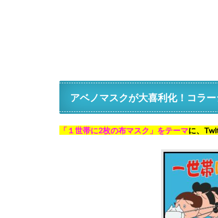
アベノマスクが大喜利化！コラー
「１世帯に2枚の布マスク」をテーマ
に、Tw