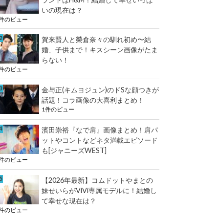
いの現在は？
1件のビュー
賀来賢人と榮倉奈々の馴れ初め〜結
婚、子供まで！キスシーン画像がたま
らない！
1件のビュー
金与正(キムヨジュン)のドSな顔つきが
話題！コラ画像の大喜利まとめ！
1件のビュー
濱田崇裕『なで肩』画像まとめ！肩パ
ットやコントなどネタ満載エピソード
も[ジャニーズWEST]
1件のビュー
【2026年最新】コムドットやまとの
妹せいらがViVi専属モデルに！結婚し
て幸せな現在は？
1件のビュー