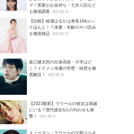
マ！実家がお金持ち・七光り説など
も徹底調査
2023.08.13
【比較】綾瀬はるかは身長166㎝っ
てほんと！？体重・年齢のサバ読み
を徹底検証
2023.08.13
坂口健太郎の出身高校・大学はど
こ？イケメン俳優の学歴・経歴を徹
底解説！
2023.08.13
【2023最新】ラウールの彼女は堀越
にいる？歴代彼女6人の匂わせも衝
撃！
2023.08.13
スノーマン・ラウールの父親はベネ