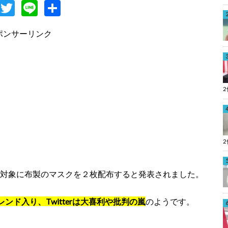
F
T
Li
共
c
w
n
有
ポンサーリンク
e
itt
e
b
er
o
o
k
帯を対象に布製のマスクを２枚配布すると発表されました。
ド入り、Twitterは大喜利や批判の嵐
のようです。