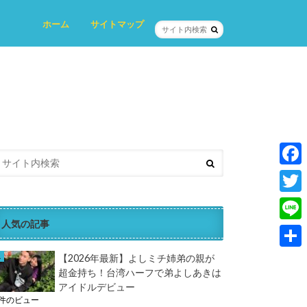
ホーム
サイトマップ
プロフィール
プライバシーポリシー
お問い合わせ
F
a
T
c
人気の記事
w
L
e
i
i
共
【2026年最新】よしミチ姉弟の親が
b
t
超金持ち！台湾ハーフで弟よしあきは
n
有
o
アイドルデビュー
t
e
3件のビュー
o