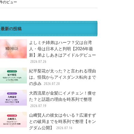
1件のビュー
最新の投稿
よしミチ姉弟はハーフ？父は台湾
人・母は日本人と判明【2026年最
新】弟よしあきはアイドルデビュー
2026.07.26
紀平梨花が太った？と言われる理由
は。怪我からアイスダンス転向まで
の歩み
2026.07.20
大西流星が金髪にイメチェン！痩せ
た？と話題の理由を時系列で整理
2026.07.19
山﨑賢人の彼女は今いる？広瀬すず
との破局までを時系列で整理【キン
グダム公開】
2026.07.16