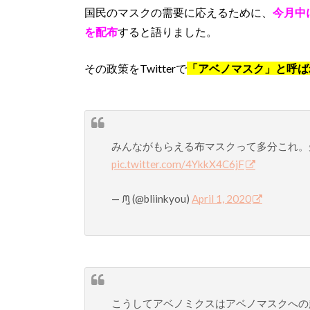
国民のマスクの需要に応えるために、
今月中
を配布
すると語りました。
その政策をTwitterで
「アベノマスク」と呼ば
みんながもらえる布マスクって多分これ。
pic.twitter.com/4YkkX4C6jF
— ᙏ̤̫ (@bliinkyou)
April 1, 2020
こうしてアベノミクスはアベノマスクへの