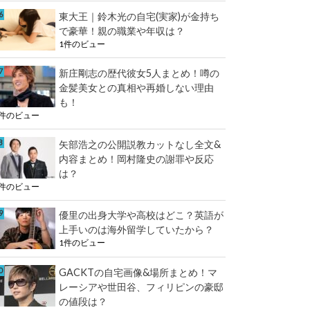
東大王｜鈴木光の自宅(実家)が金持ち
で豪華！親の職業や年収は？
1件のビュー
新庄剛志の歴代彼女5人まとめ！噂の
金髪美女との真相や再婚しない理由
も！
1件のビュー
矢部浩之の公開説教カットなし全文&
内容まとめ！岡村隆史の謝罪や反応
は？
1件のビュー
優里の出身大学や高校はどこ？英語が
上手いのは海外留学していたから？
1件のビュー
GACKTの自宅画像&場所まとめ！マ
レーシアや世田谷、フィリピンの豪邸
の値段は？