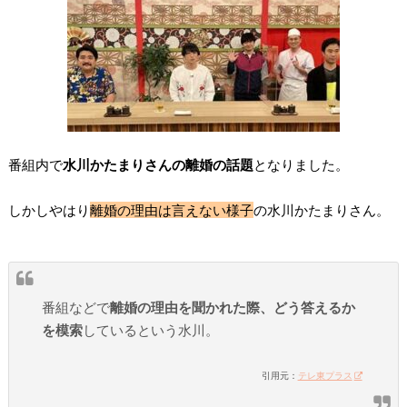
番組内で
水川かたまりさんの離婚の話題
となりました。
しかしやはり
離婚の理由は言えない様子
の水川かたまりさん。
番組などで
離婚の理由を聞かれた際、どう答えるか
を模索
しているという水川。
引用元：
テレ東プラス