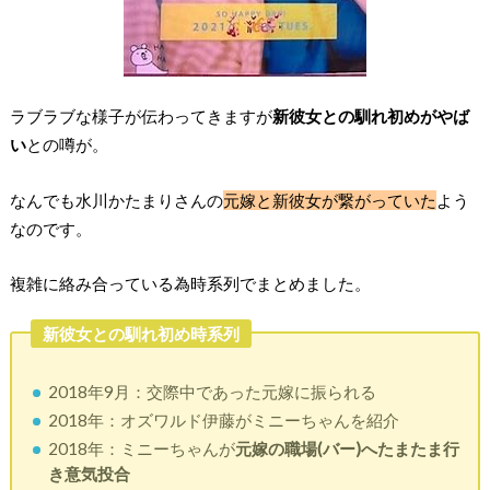
ラブラブな様子が伝わってきますが
新彼女との馴れ初めがやば
い
との噂が。
なんでも水川かたまりさんの
元嫁と新彼女が繋がっていた
よう
なのです。
複雑に絡み合っている為時系列でまとめました。
新彼女との馴れ初め時系列
2018年9月：交際中であった元嫁に振られる
2018年：オズワルド伊藤がミニーちゃんを紹介
2018年：ミニーちゃんが
元嫁の職場(バー)へたまたま行
き意気投合