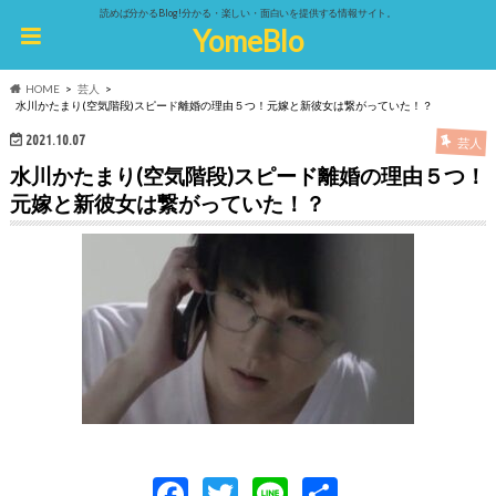
読めば分かるBlog!分かる・楽しい・面白いを提供する情報サイト。
YomeBlo
HOME
芸人
水川かたまり(空気階段)スピード離婚の理由５つ！元嫁と新彼女は繋がっていた！？
2021.10.07
芸人
水川かたまり(空気階段)スピード離婚の理由５つ！
元嫁と新彼女は繋がっていた！？
F
T
Li
共