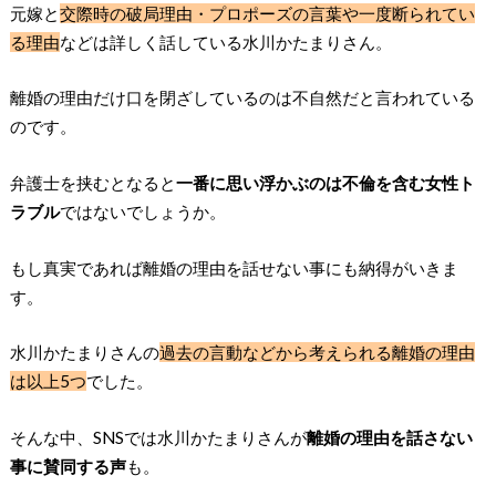
元嫁と
交際時の破局理由・プロポーズの言葉や一度断られてい
る理由
などは詳しく話している水川かたまりさん。
離婚の理由だけ口を閉ざしているのは不自然だと言われている
のです。
弁護士を挟むとなると
一番に思い浮かぶのは不倫を含む女性ト
ラブル
ではないでしょうか。
もし真実であれば離婚の理由を話せない事にも納得がいきま
す。
水川かたまりさんの
過去の言動などから考えられる離婚の理由
は以上5つ
でした。
そんな中、SNSでは水川かたまりさんが
離婚の理由を話さない
事に賛同する声
も。