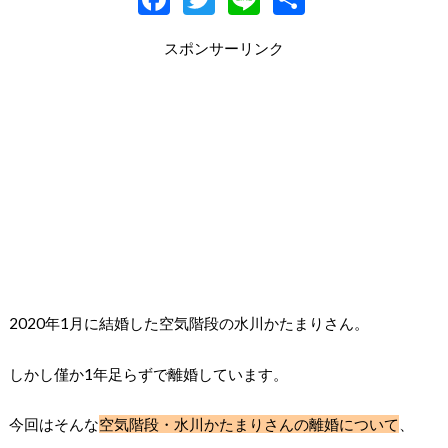
ac
w
n
有
スポンサーリンク
e
itt
e
b
er
o
o
k
2020年1月に結婚した空気階段の水川かたまりさん。
しかし僅か1年足らずで離婚しています。
今回はそんな
空気階段・水川かたまりさんの離婚について
、