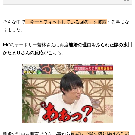
そんな中で
「今一番フィットしている回答」を披露
する事にな
りました。
MCのオードリー若林さんに再度
離婚の理由をふられた際の水川
かたまりさんの反応
がこちら。
離婚の理由を明言できない事から
逆ギレで場を切り抜ける作戦