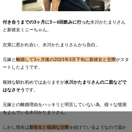
付き合うまでの3ヶ月に5～6回飲みに行った
水川かたまりさん
と新彼女ミニーちゃん。
次第に惹かれ合い、水川かたまりさんから告白。
元嫁と
離婚して3ヶ月後の2021年3月下旬に新彼女と交際
がスタ
ートしたようです。
複雑な馴れ初めではありますが
水川かたまりさんの二股などで
はなさそう
です。
元嫁との離婚理由をハッキリと明言していない為、様々な憶測
をよんでいる水川かたまりさん。
しかし現在は
新彼女と順調な交際
を続けているようなので温か