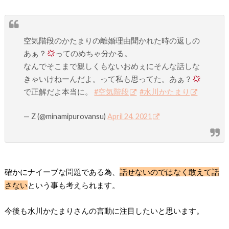
空気階段のかたまりの離婚理由聞かれた時の返しの
あぁ？
ってのめちゃ分かる。
なんでそこまで親しくもないおめぇにそんな話しな
きゃいけねーんだよ。って私も思ってた。あぁ？
で正解だよ本当に。
#空気階段
#水川かたまり
— Z (@minamipurovansu)
April 24, 2021
確かにナイーブな問題である為、
話せないのではなく敢えて話
さない
という事も考えられます。
今後も水川かたまりさんの言動に注目したいと思います。