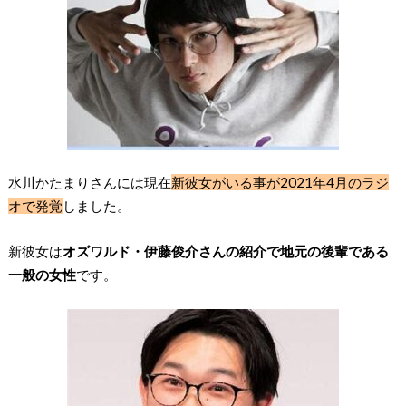
水川かたまりさんには現在
新彼女がいる事が2021年4月のラジ
オで発覚
しました。
新彼女は
オズワルド・伊藤俊介さんの紹介で地元の後輩である
一般の女性
です。