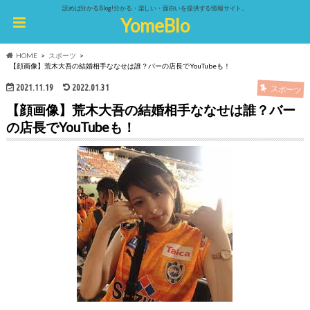
読めば分かるBlog!分かる・楽しい・面白いを提供する情報サイト。
YomeBlo
HOME
スポーツ
【顔画像】荒木大吾の結婚相手ななせは誰？バーの店長でYouTubeも！
2021.11.19
2022.01.31
スポーツ
【顔画像】荒木大吾の結婚相手ななせは誰？バー
の店長でYouTubeも！