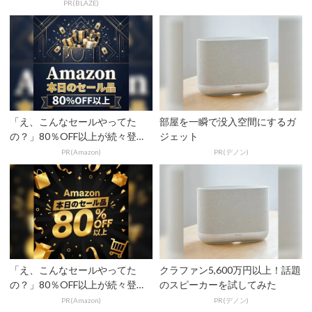
系列まとめ！
PR(BLAZE)
「え、こんなセールやってた
部屋を一瞬で没入空間にするガ
の？」80％OFF以上が続々登
ジェット
場！Amazonの本気が...
PR(Amazon)
PR(デノン)
「え、こんなセールやってた
クラファン5,600万円以上！話題
の？」80％OFF以上が続々登
のスピーカーを試してみた
場！Amazonの本気が...
PR(Amazon)
PR(デノン)