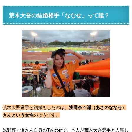
荒木大吾の結婚相手「ななせ」って誰？
荒木大吾選手と結婚をしたのは、
浅野奈々瀬（あさのななせ）
さんという女性
のようです。
浅野菜々瀬さん自身のTwitterで、本人が荒木大吾選手と入籍し