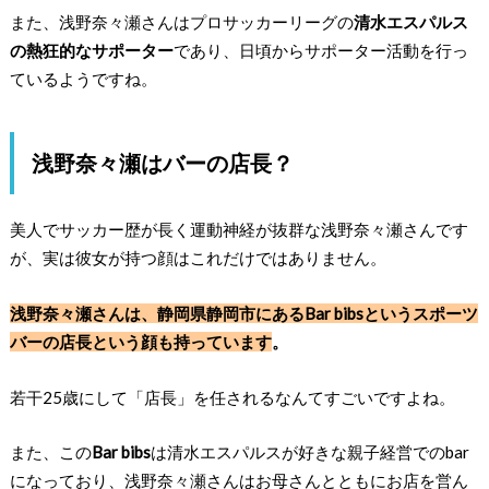
また、浅野奈々瀬さんはプロサッカーリーグの
清水エスパルス
の熱狂的なサポーター
であり、日頃からサポーター活動を行っ
ているようですね。
浅野奈々瀬はバーの店長？
美人でサッカー歴が長く運動神経が抜群な浅野奈々瀬さんです
が、実は彼女が持つ顔はこれだけではありません。
浅野奈々瀬さんは、静岡県静岡市にある
Bar bibsというスポーツ
バーの店長
という顔も持っています
。
若干25歳にして「店長」を任されるなんてすごいですよね。
また、この
Bar bibs
は清水エスパルスが好きな親子経営でのbar
になっており、浅野奈々瀬さんはお母さんとともにお店を営ん