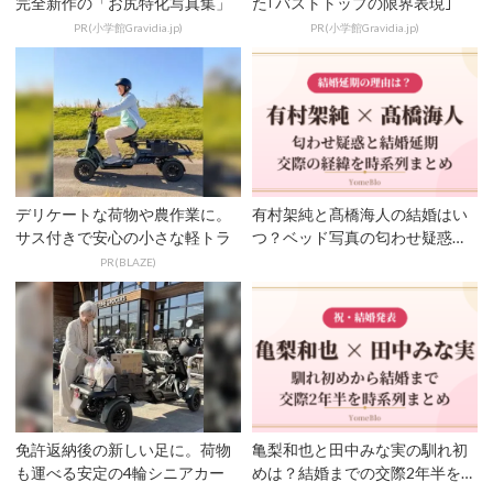
完全新作の「お尻特化写真集」
た｢バストトップの限界表現｣
PR(小学館Gravidia.jp)
PR(小学館Gravidia.jp)
デリケートな荷物や農作業に。
有村架純と髙橋海人の結婚はい
サス付きで安心の小さな軽トラ
つ？ベッド写真の匂わせ疑惑
と“延期”の理由を時系列で...
PR(BLAZE)
免許返納後の新しい足に。荷物
亀梨和也と田中みな実の馴れ初
も運べる安定の4輪シニアカー
めは？結婚までの交際2年半を時