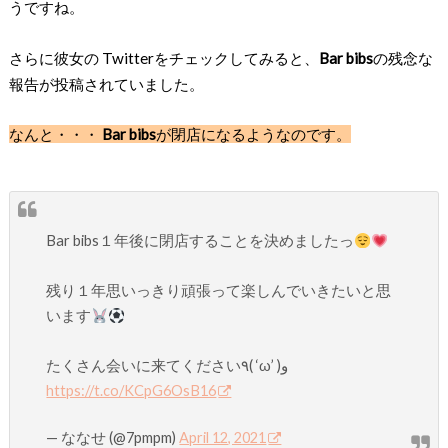
うですね。
さらに彼女の Twitterをチェックしてみると、
Bar bibs
の残念な
報告が投稿されていました。
なんと・・・
Bar bibs
が閉店になるようなのです。
Bar bibs１年後に閉店することを決めましたっ
残り１年思いっきり頑張って楽しんでいきたいと思
います
たくさん会いに来てください٩( ‘ω’ )و
https://t.co/KCpG6OsB16
— ななせ (@7pmpm)
April 12, 2021