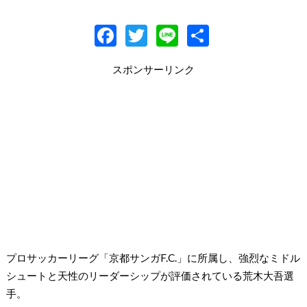
F
T
Li
共
ac
w
n
有
スポンサーリンク
e
itt
e
b
er
o
o
k
プロサッカーリーグ「京都サンガF.C.」に所属し、強烈なミドル
シュートと天性のリーダーシップが評価されている荒木大吾選
手。