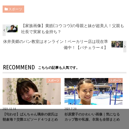
スポーツ
【家族画像】黄皓(コウコウ)の母親と妹が超美人！父親も
社長で実家も金持ち？
休井美郷のパン教室はオンライン！ベーカリー店は現在準
備中！【バチェラー４】
RECOMMEND
こちらの記事も人気です。
スポーツ
スポーツ
2021.12.14
2021.7.20
【匂わせ】ぱんちゃん璃奈の彼氏は
杉原愛子のかわいい画像｜気になる
朝倉海？交際エピソード４つまとめ
カップ数や私服、衣装も全部まとめ