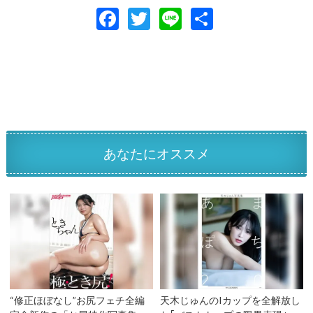
F
T
Li
共
ac
w
n
有
e
itt
e
b
er
o
o
k
あなたにオススメ
“修正ほぼなし”お尻フェチ全編
天木じゅんのIカップを全解放し